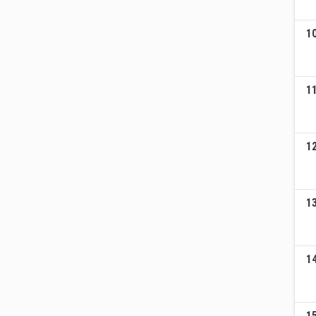
1
1
1
1
1
1