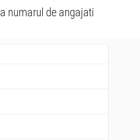
pa numarul de angajati