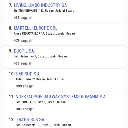
7
.
LIVINGJUMBO INDUSTRY SA
Str. TRANSILVANIEI 132, Buzau, Judetul Buzau
495
angajati
8
.
MARTELLI EUROPE SRL
Aleea INDUSTRIILOR 17, Buzau, Judetul Buzau
479
angajati
9
.
DUCTIL SA
B-dul Industriei 7, Buzau, Judetul Buzau
433
angajati
10
.
RER SUD S.A.
B-dul Unirii 82, Buzau, Judetul Buzau
399
angajati
11
.
VOESTALPINE RAILWAY SYSTEMS ROMANIA S.A.
Sos. BRAILEI 2, Buzau, Judetul Buzau
381
angajati
12
.
TRANS BUS SA
Sos. Constantei 10, Buzau, Judetul Buzau