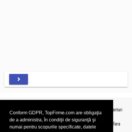
Topurile sunt realizate de
TopFirme
pe baza ultimelor bilanturi
Conform GDPR, TopFirme.com are obligaţia
depuse si au scop informativ.
de a administra, în condiţii de siguranţă şi
Este interzisa folosirea topurilor fara acordul TopFirme si fara
numai pentru scopurile specificate, datele
precizarea sursei.