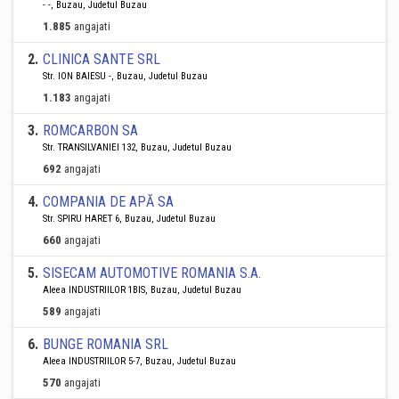
- -, Buzau, Judetul Buzau
1.885
angajati
2
.
CLINICA SANTE SRL
Str. ION BAIESU -, Buzau, Judetul Buzau
1.183
angajati
3
.
ROMCARBON SA
Str. TRANSILVANIEI 132, Buzau, Judetul Buzau
692
angajati
4
.
COMPANIA DE APĂ SA
Str. SPIRU HARET 6, Buzau, Judetul Buzau
660
angajati
5
.
SISECAM AUTOMOTIVE ROMANIA S.A.
Aleea INDUSTRIILOR 1BIS, Buzau, Judetul Buzau
589
angajati
6
.
BUNGE ROMANIA SRL
Aleea INDUSTRIILOR 5-7, Buzau, Judetul Buzau
570
angajati