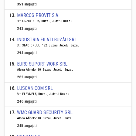
351
angajati
13
.
MARCOS PROVIT S.A.
Str. URZICENI 35, Buzau, Judetul Buzau
342
angajati
14
.
INDUSTRIA FILATI BUZĂU SRL
Str. STADIONULUI 122, Buzau, Judetul Buzau
294
angajati
15
.
EURO SUPORT WORK SRL
Aleea Afinelor 10, Buzau, Judetul Buzau
262
angajati
16
.
LUSCAN COM SRL
Str. PLEVNEI 5, Buzau, Judetul Buzau
246
angajati
17
.
WMC GUARD SECURITY SRL
Aleea Afinelor 10, Buzau, Judetul Buzau
245
angajati