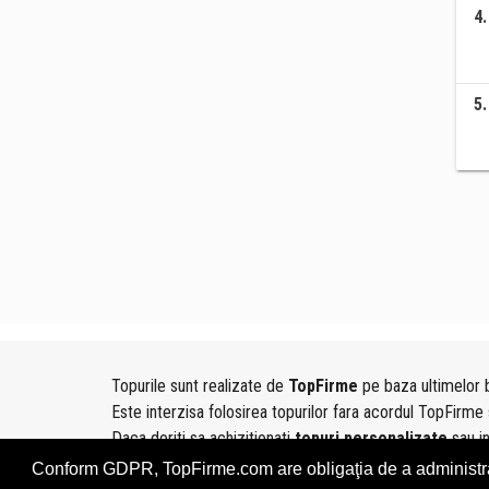
4
.
5
.
Topurile sunt realizate de
TopFirme
pe baza ultimelor b
Este interzisa folosirea topurilor fara acordul TopFirme 
Daca doriti sa achizitionati
topuri personalizate
sau i
folosind sectiunea
Contact
Conform GDPR, TopFirme.com are obligaţia de a administra, î