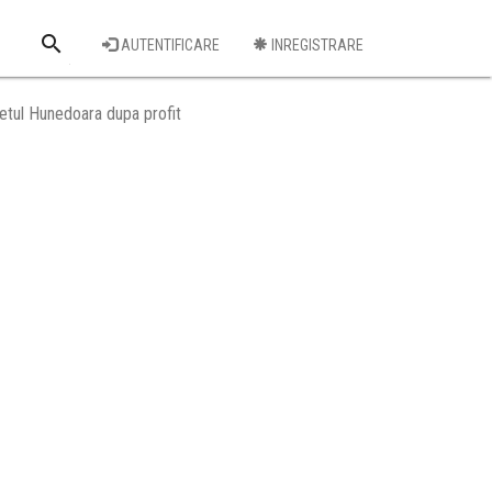
search
AUTENTIFICARE
INREGISTRARE
Cauta o firma
tul Hunedoara dupa profit