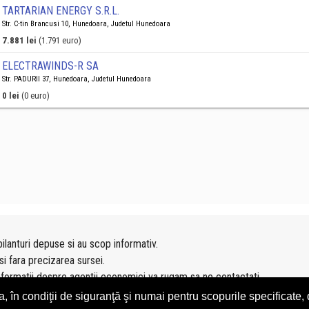
TARTARIAN ENERGY S.R.L.
Str. C-tin Brancusi 10, Hunedoara, Judetul Hunedoara
7.881 lei
(1.791 euro)
ELECTRAWINDS-R SA
Str. PADURII 37, Hunedoara, Judetul Hunedoara
0 lei
(0 euro)
ilanturi depuse si au scop informativ.
si fara precizarea sursei.
nformatii despre agentii economici va rugam sa ne contactati
n condiţii de siguranţă şi numai pentru scopurile specificate, d