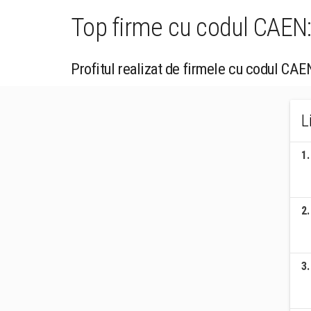
Top firme cu codul CAEN:
Profitul realizat de firmele cu codul CA
L
1
.
2
.
3
.