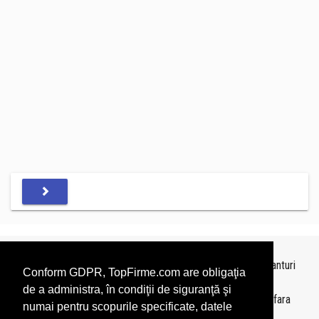
Topurile sunt realizate de
TopFirme
pe baza ultimelor bilanturi
Conform GDPR, TopFirme.com are obligaţia
depuse si au scop informativ.
de a administra, în condiţii de siguranţă şi
Este interzisa folosirea topurilor fara acordul TopFirme si fara
numai pentru scopurile specificate, datele
precizarea sursei.