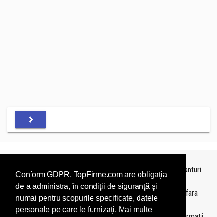
Topurile sunt realizate de
TopFirme
pe baza ultimelor bilanturi
Conform GDPR, TopFirme.com are obligaţia
depuse si au scop informativ.
de a administra, în condiţii de siguranţă şi
Este interzisa folosirea topurilor fara acordul TopFirme si fara
numai pentru scopurile specificate, datele
precizarea sursei.
personale pe care le furnizaţi. Mai multe
Daca doriti sa achizitionati
topuri personalizate
sau informatii