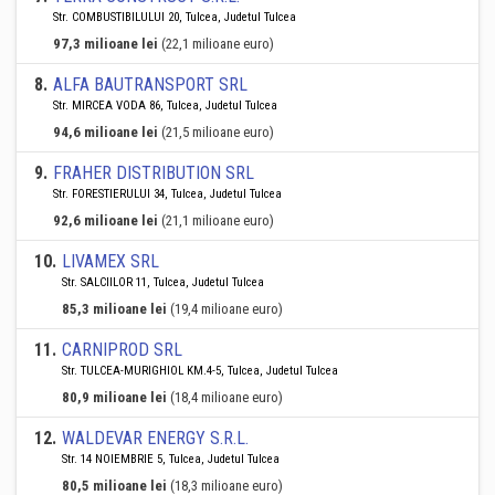
Str. COMBUSTIBILULUI 20, Tulcea, Judetul Tulcea
97,3 milioane lei
(22,1 milioane euro)
8
.
ALFA BAUTRANSPORT SRL
Str. MIRCEA VODA 86, Tulcea, Judetul Tulcea
94,6 milioane lei
(21,5 milioane euro)
9
.
FRAHER DISTRIBUTION SRL
Str. FORESTIERULUI 34, Tulcea, Judetul Tulcea
92,6 milioane lei
(21,1 milioane euro)
10
.
LIVAMEX SRL
Str. SALCIILOR 11, Tulcea, Judetul Tulcea
85,3 milioane lei
(19,4 milioane euro)
11
.
CARNIPROD SRL
Str. TULCEA-MURIGHIOL KM.4-5, Tulcea, Judetul Tulcea
80,9 milioane lei
(18,4 milioane euro)
12
.
WALDEVAR ENERGY S.R.L.
Str. 14 NOIEMBRIE 5, Tulcea, Judetul Tulcea
80,5 milioane lei
(18,3 milioane euro)