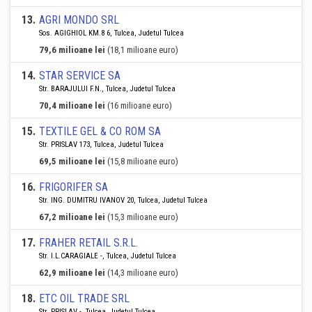
13
.
AGRI MONDO SRL
Sos. AGIGHIOL KM.8 6, Tulcea, Judetul Tulcea
79,6 milioane lei
(18,1 milioane euro)
14
.
STAR SERVICE SA
Str. BARAJULUI F.N., Tulcea, Judetul Tulcea
70,4 milioane lei
(16 milioane euro)
15
.
TEXTILE GEL & CO ROM SA
Str. PRISLAV 173, Tulcea, Judetul Tulcea
69,5 milioane lei
(15,8 milioane euro)
16
.
FRIGORIFER SA
Str. ING. DUMITRU IVANOV 20, Tulcea, Judetul Tulcea
67,2 milioane lei
(15,3 milioane euro)
17
.
FRAHER RETAIL S.R.L.
Str. I.L.CARAGIALE -, Tulcea, Judetul Tulcea
62,9 milioane lei
(14,3 milioane euro)
18
.
ETC OIL TRADE SRL
Str. PRISLAV -, Tulcea, Judetul Tulcea