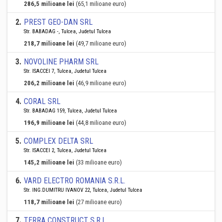
286,5 milioane lei
(65,1 milioane euro)
2
.
PREST GEO-DAN SRL
Str. BABADAG -, Tulcea, Judetul Tulcea
218,7 milioane lei
(49,7 milioane euro)
3
.
NOVOLINE PHARM SRL
Str. ISACCEI 7, Tulcea, Judetul Tulcea
206,2 milioane lei
(46,9 milioane euro)
4
.
CORAL SRL
Str. BABADAG 159, Tulcea, Judetul Tulcea
196,9 milioane lei
(44,8 milioane euro)
5
.
COMPLEX DELTA SRL
Str. ISACCEI 2, Tulcea, Judetul Tulcea
145,2 milioane lei
(33 milioane euro)
6
.
VARD ELECTRO ROMANIA S.R.L.
Str. ING.DUMITRU IVANOV 22, Tulcea, Judetul Tulcea
118,7 milioane lei
(27 milioane euro)
7
.
TERRA CONSTRUCT S.R.L.