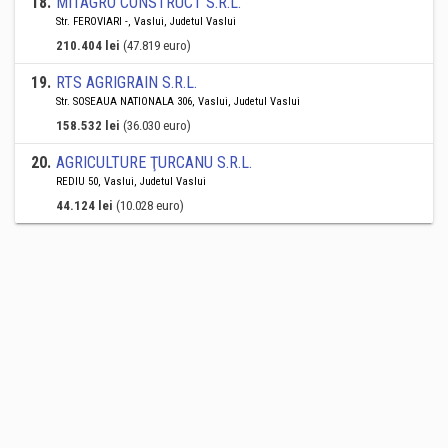
18
.
MITAGRO CONSTRUCT S.R.L.
Str. FEROVIARI -, Vaslui, Judetul Vaslui
210.404 lei
(47.819 euro)
19
.
RTS AGRIGRAIN S.R.L.
Str. SOSEAUA NATIONALA 306, Vaslui, Judetul Vaslui
158.532 lei
(36.030 euro)
20
.
AGRICULTURE ŢURCANU S.R.L.
REDIU 50, Vaslui, Judetul Vaslui
44.124 lei
(10.028 euro)