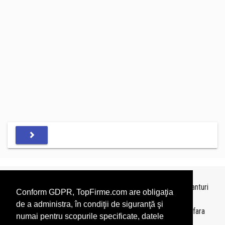
Topurile sunt realizate de
TopFirme
pe baza ultimelor bilanturi
Conform GDPR, TopFirme.com are obligaţia
depuse si au scop informativ.
de a administra, în condiţii de siguranţă şi
Este interzisa folosirea topurilor fara acordul TopFirme si fara
numai pentru scopurile specificate, datele
precizarea sursei.