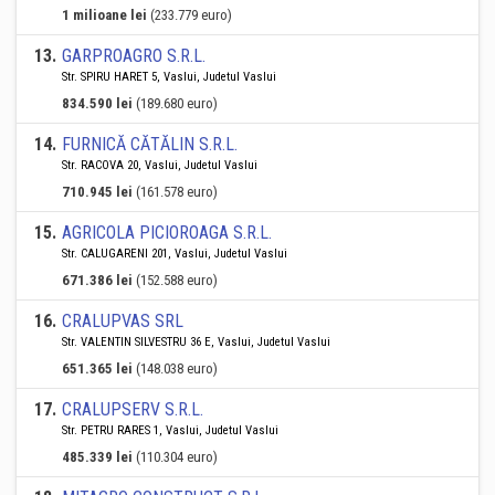
1 milioane lei
(233.779 euro)
13
.
GARPROAGRO S.R.L.
Str. SPIRU HARET 5, Vaslui, Judetul Vaslui
834.590 lei
(189.680 euro)
14
.
FURNICĂ CĂTĂLIN S.R.L.
Str. RACOVA 20, Vaslui, Judetul Vaslui
710.945 lei
(161.578 euro)
15
.
AGRICOLA PICIOROAGA S.R.L.
Str. CALUGARENI 201, Vaslui, Judetul Vaslui
671.386 lei
(152.588 euro)
16
.
CRALUPVAS SRL
Str. VALENTIN SILVESTRU 36 E, Vaslui, Judetul Vaslui
651.365 lei
(148.038 euro)
17
.
CRALUPSERV S.R.L.
Str. PETRU RARES 1, Vaslui, Judetul Vaslui
485.339 lei
(110.304 euro)