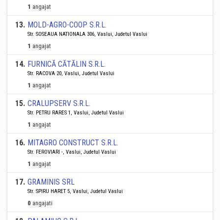
1
angajat
13
.
MOLD-AGRO-COOP S.R.L.
Str. SOSEAUA NATIONALA 306, Vaslui, Judetul Vaslui
1
angajat
14
.
FURNICĂ CĂTĂLIN S.R.L.
Str. RACOVA 20, Vaslui, Judetul Vaslui
1
angajat
15
.
CRALUPSERV S.R.L.
Str. PETRU RARES 1, Vaslui, Judetul Vaslui
1
angajat
16
.
MITAGRO CONSTRUCT S.R.L.
Str. FEROVIARI -, Vaslui, Judetul Vaslui
1
angajat
17
.
GRAMINIS SRL
Str. SPIRU HARET 5, Vaslui, Judetul Vaslui
0
angajati