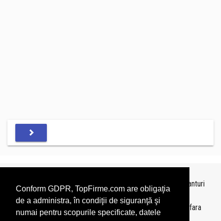
Topurile sunt realizate de
TopFirme
pe baza ultimelor bilanturi
Conform GDPR, TopFirme.com are obligaţia
depuse si au scop informativ.
de a administra, în condiţii de siguranţă şi
Este interzisa folosirea topurilor fara acordul TopFirme si fara
numai pentru scopurile specificate, datele
precizarea sursei.