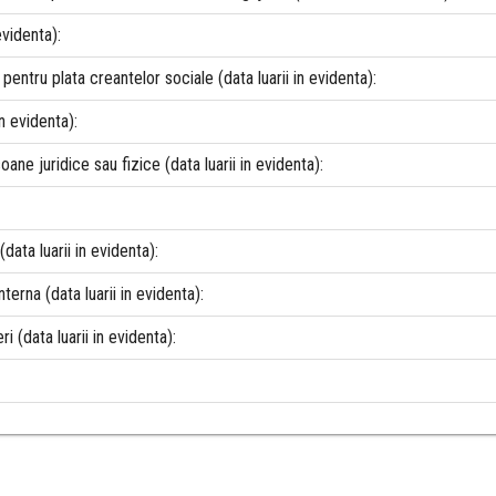
evidenta):
pentru plata creantelor sociale (data luarii in evidenta):
n evidenta):
oane juridice sau fizice (data luarii in evidenta):
(data luarii in evidenta):
nterna (data luarii in evidenta):
i (data luarii in evidenta):