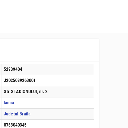
52939404
J2025089263001
Str STADIONULUI, nr. 2
Ianca
Judetul Braila
0783040345