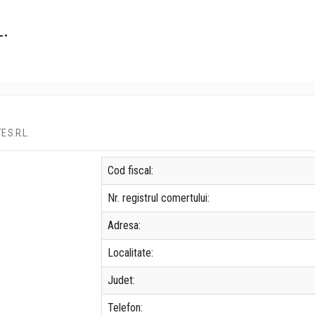
.
E S.R.L.
Cod fiscal:
Nr. registrul comertului:
Adresa:
Localitate:
Judet:
Telefon: