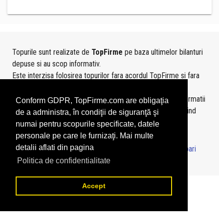
Topurile sunt realizate de
TopFirme
pe baza ultimelor bilanturi
depuse si au scop informativ.
Este interzisa folosirea topurilor fara acordul TopFirme si fara
precizarea sursei.
Daca doriti sa achizitionati
topuri personalizate
sau informatii
Conform GDPR, TopFirme.com are obligaţia
despre agentii economici va rugam sa ne contactati folosind
de a administra, în condiţii de siguranţă şi
sectiunea
Contact
numai pentru scopurile specificate, datele
personale pe care le furnizaţi. Mai multe
detalii aflati din pagina
© 2026 - TopFirme -
Termeni si conditii
-
Contact
-
Intrebari
frecvente
Politica de confidentialitate
Accept