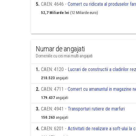
5
.
CAEN: 4646 -
Comert cu ridicata al produselor fa
52,7 Miliarde lei
(12 Miliarde euro)
Numar de angajati
Domeniile cu cei mai multi angajati
1
.
CAEN: 4120 -
Lucrari de constructii a cladirilor re
210.523
angajati
2
.
CAEN: 4711 -
Comert cu amanuntul in magazine nes
179.437
angajati
3
.
CAEN: 4941 -
Transporturi rutiere de marfuri
150.263
angajati
4
.
CAEN: 6201 -
Activitati de realizare a soft-ului l