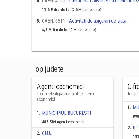
4
.
CAEN: 4120 -
Lucrari de constructii a cladirilor re
11,6 Miliarde lei
(2,6 Miliarde euro)
5
.
CAEN: 6511 -
Activitati de asigurari de viata
8,8 Miliarde lei
(2 Miliarde euro)
Top judete
Agenti economici
Cifr
Top judete dupa numarul de agenti
Top jud
economici
1
.
MU
1
.
MUNICIPIUL BUCURESTI
898
486.589
agenti economici
2
.
IL
2
.
CLUJ
181