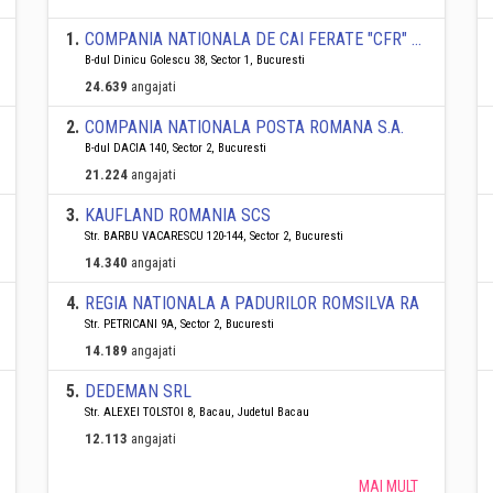
1
.
COMPANIA NATIONALA DE CAI FERATE "CFR" SA
B-dul Dinicu Golescu 38, Sector 1, Bucuresti
24.639
angajati
2
.
COMPANIA NATIONALA POSTA ROMANA S.A.
B-dul DACIA 140, Sector 2, Bucuresti
21.224
angajati
3
.
KAUFLAND ROMANIA SCS
Str. BARBU VACARESCU 120-144, Sector 2, Bucuresti
14.340
angajati
4
.
REGIA NATIONALA A PADURILOR ROMSILVA RA
Str. PETRICANI 9A, Sector 2, Bucuresti
14.189
angajati
5
.
DEDEMAN SRL
Str. ALEXEI TOLSTOI 8, Bacau, Judetul Bacau
12.113
angajati
MAI MULT