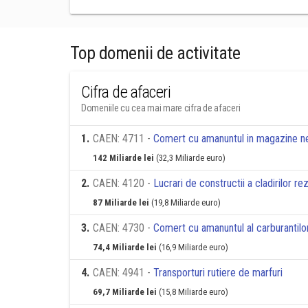
Top domenii de activitate
Cifra de afaceri
Domeniile cu cea mai mare cifra de afaceri
1
.
CAEN: 4711 -
Comert cu amanuntul in magazine nes
142 Miliarde lei
(32,3 Miliarde euro)
2
.
CAEN: 4120 -
Lucrari de constructii a cladirilor re
87 Miliarde lei
(19,8 Miliarde euro)
3
.
CAEN: 4730 -
Comert cu amanuntul al carburantilo
74,4 Miliarde lei
(16,9 Miliarde euro)
4
.
CAEN: 4941 -
Transporturi rutiere de marfuri
69,7 Miliarde lei
(15,8 Miliarde euro)