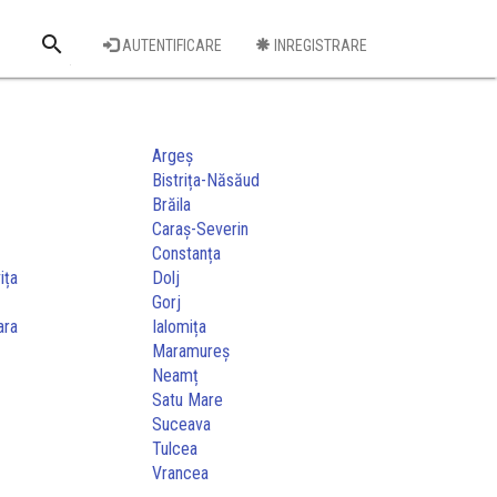
search
AUTENTIFICARE
INREGISTRARE
Cauta o firma
Argeș
Bistrița-Năsăud
Brăila
Caraș-Severin
Constanța
ița
Dolj
Gorj
ara
Ialomița
Maramureș
Neamț
a
Satu Mare
Suceava
Tulcea
Vrancea