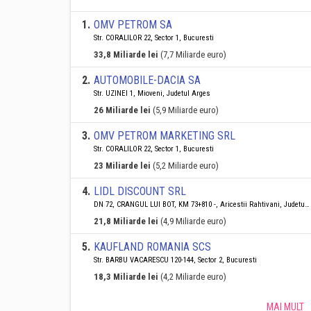
1
.
OMV PETROM SA
Str. CORALILOR 22, Sector 1, Bucuresti
33,8 Miliarde lei
(7,7 Miliarde euro)
2
.
AUTOMOBILE-DACIA SA
Str. UZINEI 1, Mioveni, Judetul Arges
26 Miliarde lei
(5,9 Miliarde euro)
3
.
OMV PETROM MARKETING SRL
Str. CORALILOR 22, Sector 1, Bucuresti
23 Miliarde lei
(5,2 Miliarde euro)
4
.
LIDL DISCOUNT SRL
DN 72, CRANGUL LUI BOT, KM 73+810 -, Aricestii Rahtivani, Judetul Prahova
21,8 Miliarde lei
(4,9 Miliarde euro)
5
.
KAUFLAND ROMANIA SCS
Str. BARBU VACARESCU 120-144, Sector 2, Bucuresti
18,3 Miliarde lei
(4,2 Miliarde euro)
MAI MULT