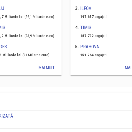
UJ
3
.
ILFOV
,7 Miliarde lei
(26,1 Miliarde euro)
197.657
angajati
MIS
4
.
TIMIS
,2 Miliarde lei
(23,9 Miliarde euro)
187.702
angajati
GES
5
.
PRAHOVA
5 Miliarde lei
(21 Miliarde euro)
151.264
angajati
MAI MULT
MAI
RIZATĂ