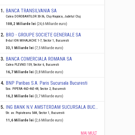
1
.
BANCA TRANSILVANIA SA
Calea DOROBANTILOR 30-36, Cluj-Napoca, Judetul Cluj
108,2 Miliarde lei
(24,6 Miliarde euro)
2
.
BRD - GROUPE SOCIETE GENERALE SA
B-dul ION MIHALACHE 1-7, Sector 1, Bucuresti
33,1 Miliarde lei
(7,5 Miliarde euro)
3
.
BANCA COMERCIALA ROMANA SA
Calea PLEVNEI 159, Sector 6, Bucuresti
16,7 Miliarde lei
(3,8 Miliarde euro)
4
.
BNP Paribas S.A. Paris Sucursala Bucuresti
Sos. PIPERA 46D-46E-48, Sector 2, Bucuresti
16,2 Miliarde lei
(3,7 Miliarde euro)
5
.
ING BANK N.V. AMSTERDAM SUCURSALA BUCURESTI
Str. av. Popisteanu 54A, Sector 1, Bucuresti
11,6 Miliarde lei
(2,6 Miliarde euro)
MAI MULT