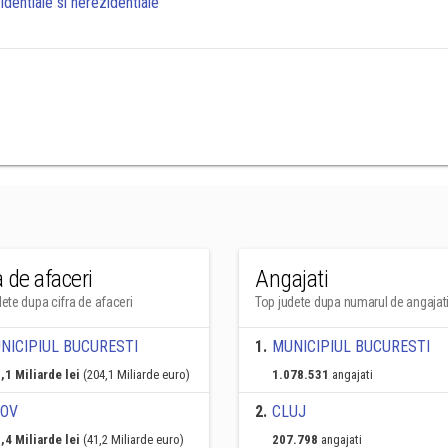
zidentiale si nerezidentiale
a de afaceri
Angajati
ete dupa cifra de afaceri
Top judete dupa numarul de angajat
NICIPIUL BUCURESTI
1
.
MUNICIPIUL BUCURESTI
,1 Miliarde lei
(204,1 Miliarde euro)
1.078.531
angajati
FOV
2
.
CLUJ
,4 Miliarde lei
(41,2 Miliarde euro)
207.798
angajati