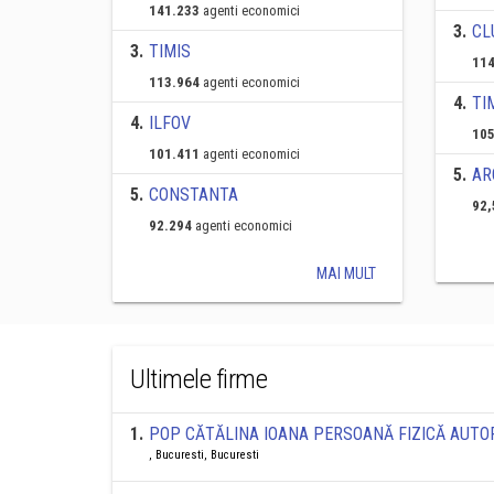
141.233
agenti economici
3
.
CL
3
.
TIMIS
114
113.964
agenti economici
4
.
TI
4
.
ILFOV
105
101.411
agenti economici
5
.
AR
5
.
CONSTANTA
92,
92.294
agenti economici
MAI MULT
Ultimele firme
1
.
POP CĂTĂLINA IOANA PERSOANĂ FIZICĂ AUTO
, Bucuresti, Bucuresti