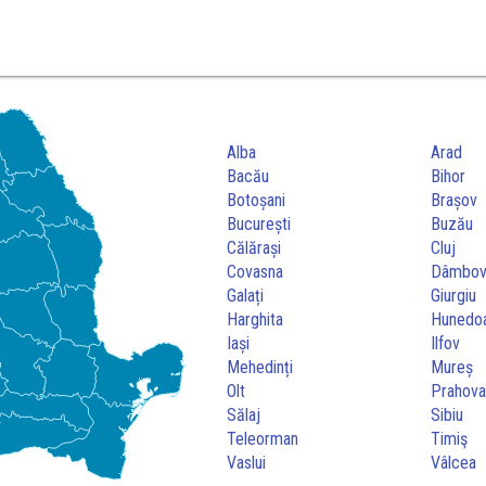
Alba
Arad
Bacău
Bihor
Botoșani
Brașov
București
Buzău
Călărași
Cluj
Covasna
Dâmbov
Galați
Giurgiu
Harghita
Hunedo
Iași
Ilfov
Mehedinți
Mureș
Olt
Prahov
Sălaj
Sibiu
Teleorman
Timiş
Vaslui
Vâlcea