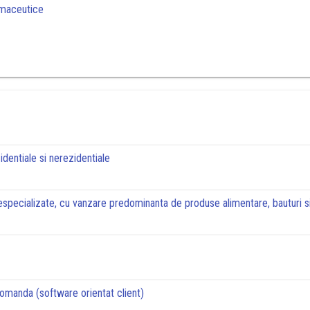
rmaceutice
zidentiale si nerezidentiale
pecializate, cu vanzare predominanta de produse alimentare, bauturi si
a comanda (software orientat client)