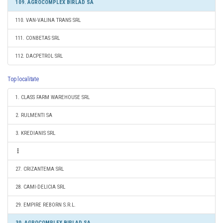
109. AGROCOMPLEX BIRLAD SA
110. VAN-VALINA TRANS SRL
111. CONBETAS SRL
112. DACPETROL SRL
Top localitate
1. CLASS FARM WAREHOUSE SRL
2. RULMENTI SA
3. KREDIANIS SRL
27. CRIZANTEMA SRL
28. CAMI-DELICIA SRL
29. EMPIRE REBORN S.R.L.
30. AGROCOMPLEX BIRLAD SA