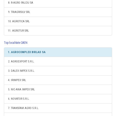
8. R-AGRO FALCIU SA
9. TRIAGRISILV SRL
10. AGROTICA SRL
11. AGROTUR SRL
Top localitate CAEN
1. AGROCOMPLEX BIRLAD SA
2. AGROEXPORT S.R.L.
3. DALEX IMPEX S.R.L.
4. IRIMPEX SRL
5. NIC-ANA IMPEX SRL
6. NOVATOR S.R.L.
7. TRANSFAM AGRO S.R.L.