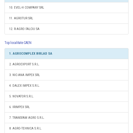
10. EVEL-H COMPANY SRL
11. AGROTUR SRL
12. R-AGRO FALCIU SA
Top localitate CAEN
1. AGROCOMPLEX BIRLAD SA
2. AGROEXPORT S.R.L.
3. NIC-ANA IMPEX SRL
4. DALEX IMPEX S.R.L.
5. NOVATOR S.R.L.
6. IRIMPEX SRL
7. TRANSFAM AGRO S.R.L.
8. AGRO-TEHNICA S.R.L.