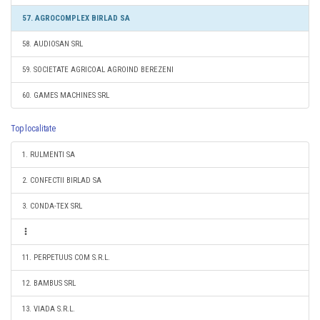
57. AGROCOMPLEX BIRLAD SA
58. AUDIOSAN SRL
59. SOCIETATE AGRICOAL AGROIND BEREZENI
60. GAMES MACHINES SRL
Top localitate
1. RULMENTI SA
2. CONFECTII BIRLAD SA
3. CONDA-TEX SRL
11. PERPETUUS COM S.R.L.
12. BAMBUS SRL
13. VIADA S.R.L.