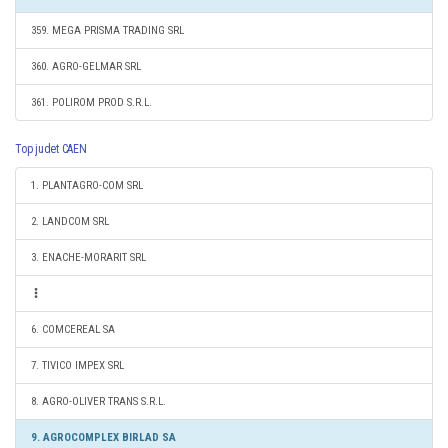
359. MEGA PRISMA TRADING SRL
360. AGRO-GELMAR SRL
361. POLIROM PROD S.R.L.
Top judet CAEN
1. PLANTAGRO-COM SRL
2. LANDCOM SRL
3. ENACHE-MORARIT SRL
6. COMCEREAL SA
7. TIVICO IMPEX SRL
8. AGRO-OLIVER TRANS S.R.L.
9. AGROCOMPLEX BIRLAD SA