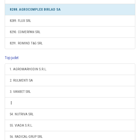
8288. AGROCOMPLEX BIRLAD SA
8289. FLUX SRL
8290. COMERPAN SRL
8291. ROMIND T&G SRL
Top judet
1. AGROMARHODIN S.R.L.
2. RULMENTI SA
3. VANBET SRL
54. NUTRIVA SRL
55. VIADA S.R.L.
56. RADICAL-GRUP SRL