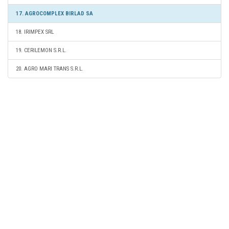
17. AGROCOMPLEX BIRLAD SA
18. IRIMPEX SRL
19. CERILEMON S.R.L.
20. AGRO MARI TRANS S.R.L.