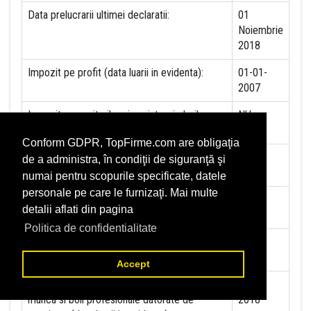
Data prelucrarii ultimei declaratii:
01
Noiembrie
2018
Impozit pe profit (data luarii in evidenta):
01-01-
2007
Impozit pe veniturile mircorinteprinderilor
NU
(data luarii in evidenta):
Conform GDPR, TopFirme.com are obligaţia
Accize (data luarii in evidenta)
01-11-
de a administra, în condiţii de siguranţă şi
2008
numai pentru scopurile specificate, datele
personale pe care le furnizaţi. Mai multe
Taxa pe valoare adaugata (data luarii in
01-07-
detalii aflati din pagina
evidenta)
1993
Politica de confidentialitate
Contributia la asigurari sociale (data luarii in
01-01-
evidenta)
2018
Accept
Contributia de asigurare pentru accidente de
01-01-
munca si boli profesionale datorate de
2018