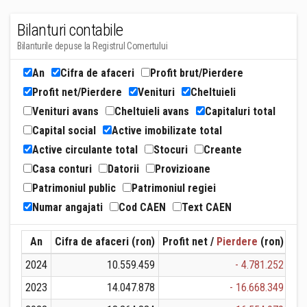
Bilanturi contabile
Bilanturile depuse la Registrul Comertului
An
Cifra de afaceri
Profit brut/Pierdere
Profit net/Pierdere
Venituri
Cheltuieli
Venituri avans
Cheltuieli avans
Capitaluri total
Capital social
Active imobilizate total
Active circulante total
Stocuri
Creante
Casa conturi
Datorii
Provizioane
Patrimoniul public
Patrimoniul regiei
Numar angajati
Cod CAEN
Text CAEN
An
Cifra de afaceri (ron)
Profit net /
Pierdere
(ron)
Ven
2024
10.559.459
- 4.781.252
2023
14.047.878
- 16.668.349