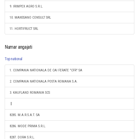
9. IRIMPEX AGRO S.R.L.
10. MANSSANO CONSULT SRL
11. HORTIFRUCT SRL
Numar angajati
Top national
1. COMPANIA NATIONALA DE CAI FERATE "CFR" SA
2. COMPANIA NATIONALA POSTA ROMANA S.A.
3. KAUFLAND ROMANIA SCS
8285. M.A.R.S.A.T. SA
8286. MODE PRIMA S.R.L.
8287. DORA S.R.L.