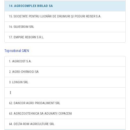
14. AGROCOMPLEX BIRLAD SA
15. SOCIETATE PENTRU LUCRĂRI DE DRUMURI ŞI PODURI REISER S.A.
16. SILVESROM SRL
17. EMPIRE REBORN S.R.L.
Top national CAEN
1. AGRICOST S.A.
2. AGRO-CHIRNOGI SA
3. LONGIN SRL
62. DANCOR AGRO PRODALIMENT SRL
63. AGROZOOTEHNICA SA ADUNATII COPACENI
64. DELTA-ROM AGRICULTURE SRL