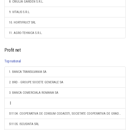
8. CRIULIA GARDEN S.R.L.
9. VITALIS S.R.L.
10. HORTIFRUCT SRL
11. AGRO-TEHNICA S.R.L.
Profit net
Top national
1. BANCA TRANSILVANIA SA
2. BRD - GROUPE SOCIETE GENERALE SA
3. BANCA COMERCIALA ROMANA SA
511134. COOPERATIVA DE CONSUM CODAESTI, SOCIETATE COOPERATIVA DE GRADUL 1
511135. ISCUSINTA SRL