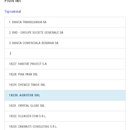
Profit net
Top national
1. BANCA TRANSILVANIA SA
2. BRD - GROUPE SOCIETE GENERALE SA
3. BANCA COMERCIALA ROMANA SA
18227. HABITAT PROIECT S.A.
18228. PINK PARK SRL
18229. CHEMCO TRADE SRL
18230. AGROTUR SRL
18231. CRYSTAL GLOBE SRL
18232. OLDAGER COM S.R.L.
18233. ZABRAOTI CONSULTING S.R.L.