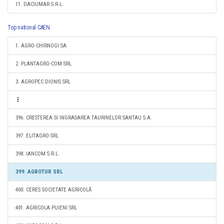
11. DACIUMAR S.R.L.
Top national CAEN
1. AGRO-CHIRNOGI SA
2. PLANTAGRO-COM SRL
3. AGROPEC DIONIS SRL
396. CRESTEREA SI INGRASAREA TAURINELOR SANTAU S.A.
397. ELITAGRO SRL
398. IANCOM S.R.L.
399. AGROTUR SRL
400. CERES SOCIETATE AGRICOLĂ
401. AGRICOLA PUIENI SRL