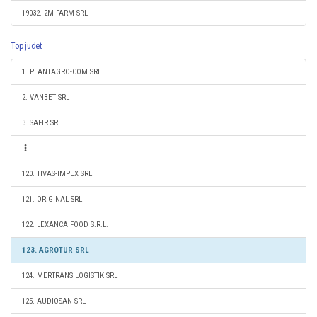
19032. 2M FARM SRL
Top judet
1. PLANTAGRO-COM SRL
2. VANBET SRL
3. SAFIR SRL
120. TIVAS-IMPEX SRL
121. ORIGINAL SRL
122. LEXANCA FOOD S.R.L.
123. AGROTUR SRL
124. MERTRANS LOGISTIK SRL
125. AUDIOSAN SRL