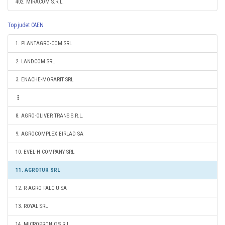
402. MIRACOM S.R.L.
Top judet CAEN
1. PLANTAGRO-COM SRL
2. LANDCOM SRL
3. ENACHE-MORARIT SRL
8. AGRO-OLIVER TRANS S.R.L.
9. AGROCOMPLEX BIRLAD SA
10. EVEL-H COMPANY SRL
11. AGROTUR SRL
12. R-AGRO FALCIU SA
13. ROYAL SRL
14. MICROPRONIC S.R.L.