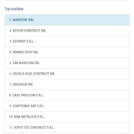
Top localitate
1. AGROTUR SRL
2. ADYIUR CONSTRUCT SRL
3. GEIPREST S.R.L.
4. IRIMADI SHOP SRL
5. ZAB-AGROCOM SRL
6. CĂCIULĂ HUŞI CONSTRUCT SRL
7. DRUDALIN SRL
8. CASU PRODCOM S.R.L.
9. CONFTERMO ART S.R.L.
10. M&B METALCOX S.R.L.
11. ROPOT IZO CONSTRUCT S.R.L.