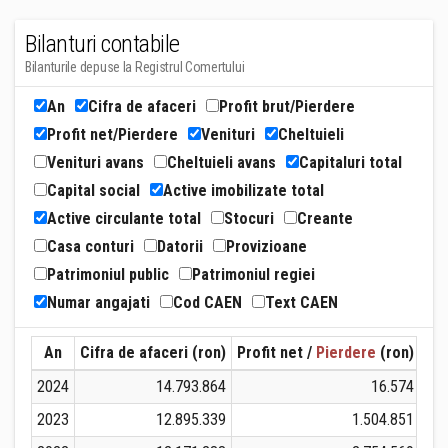
Bilanturi contabile
Bilanturile depuse la Registrul Comertului
An
Cifra de afaceri
Profit brut/Pierdere
Profit net/Pierdere
Venituri
Cheltuieli
Venituri avans
Cheltuieli avans
Capitaluri total
Capital social
Active imobilizate total
Active circulante total
Stocuri
Creante
Casa conturi
Datorii
Provizioane
Patrimoniul public
Patrimoniul regiei
Numar angajati
Cod CAEN
Text CAEN
An
Cifra de afaceri (ron)
Profit net /
Pierdere
(ron)
Ven
2024
14.793.864
16.574
2023
12.895.339
1.504.851