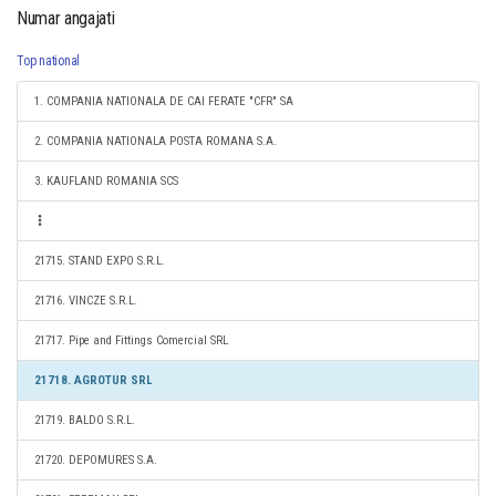
Numar angajati
Top national
1. COMPANIA NATIONALA DE CAI FERATE "CFR" SA
2. COMPANIA NATIONALA POSTA ROMANA S.A.
3. KAUFLAND ROMANIA SCS
21715. STAND EXPO S.R.L.
21716. VINCZE S.R.L.
21717. Pipe and Fittings Comercial SRL
21718. AGROTUR SRL
21719. BALDO S.R.L.
21720. DEPOMURES S.A.