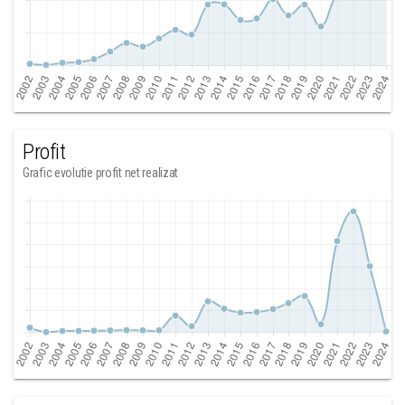
Profit
Grafic evolutie profit net realizat