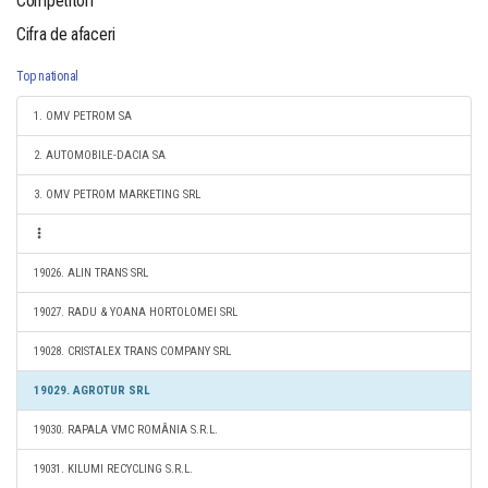
Competitori
Cifra de afaceri
Top national
1. OMV PETROM SA
2. AUTOMOBILE-DACIA SA
3. OMV PETROM MARKETING SRL
19026. ALIN TRANS SRL
19027. RADU & YOANA HORTOLOMEI SRL
19028. CRISTALEX TRANS COMPANY SRL
19029. AGROTUR SRL
19030. RAPALA VMC ROMÂNIA S.R.L.
19031. KILUMI RECYCLING S.R.L.