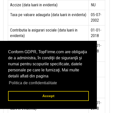
Accize (data luarii in evidenta)
NU
Taxa pe valoare adaugata (data luarii in evidenta)
05-07-
2002
Contributia la asigurari sociale (data luarii in
01-01-
evidenta)
2018
Contributia de asigurare pentru accidente de
01-01-
munca si boli profesionale datorate de angajator
2018
Conform GDPR, TopFirme.com are obligaţia
(data luarii in evidenta):
de a administra, în condiţii de siguranţă şi
numai pentru scopurile specificate, datele
Contributia de asigurari pentru somaj (data luarii
personale pe care le furnizaţi. Mai multe
in evidenta):
detalii aflati din pagina
Contributia angajatorilor pentru Fondul de
Politica de confidentialitate
garantare pentru plata creantelor sociale (data
luarii in evidenta):
Accept
Contributia pentru asigurari de sanatate (data
01-01-
luarii in evidenta):
2018