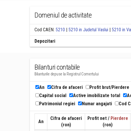
Domeniul de activitate
Cod CAEN:
5210
|
5210 in Judetul Vaslui
|
5210 in Va
Depozitari
Bilanturi contabile
Bilanturile depuse la Registrul Comertului
An
Cifra de afaceri
Profit brut/Pierdere
Capital social
Active imobilizate total
Ac
Patrimoniul regiei
Numar angajati
Cod 
Cifra de afaceri
Profit net /
Pierdere
An
(ron)
(ron)