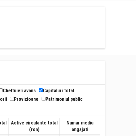
Cheltuieli avans
Capitaluri total
orii
Provizioane
Patrimoniul public
otal
Active circulante total
Numar mediu
(ron)
angajati