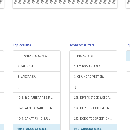
Top localitate
Top national CAEN
To
1. PLANTAGRO-COM SRL
1. PROAGRO S.R.L.
2. SAFIR SRL
2. FM ROMANIA SRL
3. VASCAR SA
3. CBA NORD VEST SRL
1045. RIO-FUNERARII S.R.L.
293. DIVERS STOCK & STORAGE SRL
1046. ALBELA VANPET S.R.L.
294. DEPO GRIGODORI S.R.L.
1047. SANAT PSIHO S.R.L.
295. DODO TEO SPEDITION S.R.L.
1048. ANCORA S.R.L.
296. ANCORA S.R.L.