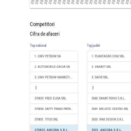
Competitori
Cifra de afaceri
Top national
Top judet
1. OMV PETROM SA
1. PLANTAGRO-COM SRL
2. AUTOMOBILE-DACIA SA
2. VANBET SRL
3. OMV PETROM MARKETING SRL
3. SAFIR SRL
370829. FRED ELISA SRL
3548. SANAT PSIHO S.R.L.
370830. SAFTY TRANS PATRICK S.R.L.
3549. MELIFED CENTRU SRL
370831. TITUS SRL
3550. IFAB DESIGN S.R.L.
370832. ANCORA S.R.L.
3551. ANCORA S.R.L.