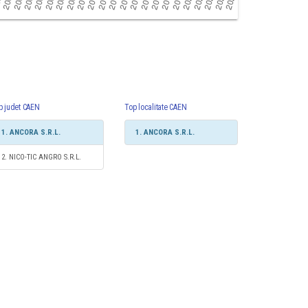
p judet CAEN
Top localitate CAEN
1. ANCORA S.R.L.
1. ANCORA S.R.L.
2. NICO-TIC ANGRO S.R.L.