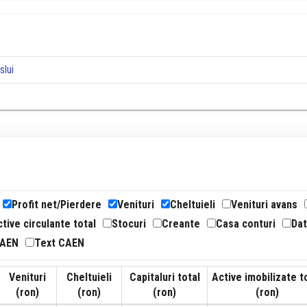
slui
Profit net/Pierdere
Venituri
Cheltuieli
Venituri avans
tive circulante total
Stocuri
Creante
Casa conturi
Dat
CAEN
Text CAEN
Venituri
Cheltuieli
Capitaluri total
Active imobilizate t
(ron)
(ron)
(ron)
(ron)