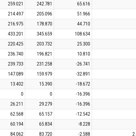
259.021
242.781
65.616
214.497
205.096
51.966
216.975
178.870
44.710
433.201
345.659
108.634
220.425
203.732
25.300
236.740
196.821
10.810
239.733
231.258
-26.741
147.089
159.979
-32.891
13.402
15.390
-18.672
0
0
-16.396
26.211
29.279
-16.396
62.568
65.157
-12.542
60.194
65.834
-8.228
84.062
83.720
-2.588
2