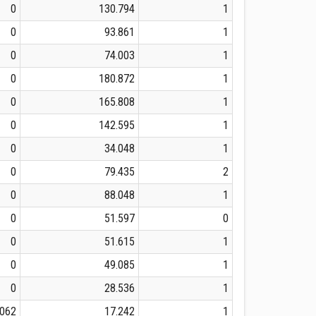
0
130.794
1
0
93.861
1
0
74.003
1
0
180.872
1
0
165.808
1
0
142.595
1
0
34.048
1
0
79.435
2
0
88.048
1
0
51.597
0
0
51.615
1
0
49.085
1
0
28.536
1
.062
17.242
1