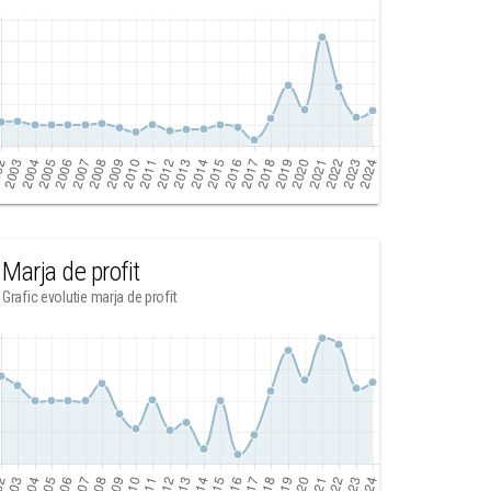
Marja de profit
Grafic evolutie marja de profit