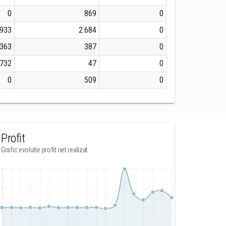
0
869
0
933
2.684
0
.363
387
0
.732
47
0
0
509
0
Profit
Grafic evolutie profit net realizat