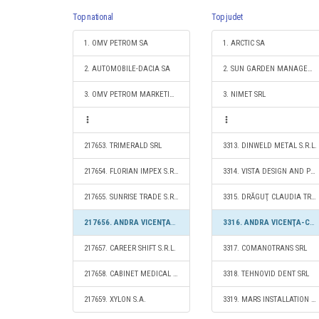
Top national
Top judet
1. OMV PETROM SA
1. ARCTIC SA
2. AUTOMOBILE-DACIA SA
2. SUN GARDEN MANAGEMENT SOCIETATE ÎN COMANDITĂ SIMPLĂ
3. OMV PETROM MARKETING SRL
3. NIMET SRL
217653. TRIMERALD SRL
3313. DINWELD METAL S.R.L.
217654. FLORIAN IMPEX S.R.L.
3314. VISTA DESIGN AND PRODUCTION S.R.L.
217655. SUNRISE TRADE S.R.L.
3315. DRĂGUŢ CLAUDIA TRANS S.R.L.
217656. ANDRA VICENŢA-COMEX SRL
3316. ANDRA VICENŢA-COMEX SRL
217657. CAREER SHIFT S.R.L.
3317. COMANOTRANS SRL
217658. CABINET MEDICAL DR.ANIŞOARA PETRE S.R.L.
3318. TEHNOVID DENT SRL
217659. XYLON S.A.
3319. MARS INSTALLATION AND CLADDING LIMITED FILIALA TARGOVISTE S.R.L.