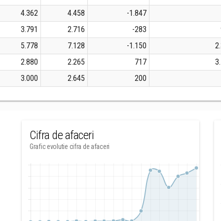
4.362
4.458
-1.847
3.791
2.716
-283
5.778
7.128
-1.150
2
2.880
2.265
717
3
3.000
2.645
200
Cifra de afaceri
Grafic evolutie cifra de afaceri