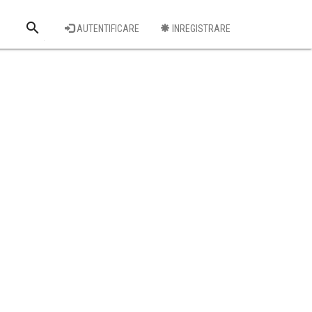
search
AUTENTIFICARE
INREGISTRARE
Cauta o firma