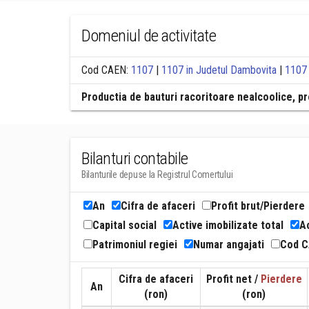
Domeniul de activitate
Cod CAEN:
1107
|
1107 in Judetul Dambovita
|
1107 
Productia de bauturi racoritoare nealcoolice, pr
Bilanturi contabile
Bilanturile depuse la Registrul Comertului
An
Cifra de afaceri
Profit brut/Pierdere
Capital social
Active imobilizate total
Ac
Patrimoniul regiei
Numar angajati
Cod 
Cifra de afaceri
Profit net /
Pierdere
An
(ron)
(ron)