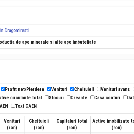
in Dragomiresti
oductia de ape minerale si alte ape imbuteliate
Profit net/Pierdere
Venituri
Cheltuieli
Venituri avans
tive circulante total
Stocuri
Creante
Casa conturi
Dat
CAEN
Text CAEN
Venituri
Cheltuieli
Capitaluri total
Active imobilizate t
(ron)
(ron)
(ron)
(ron)