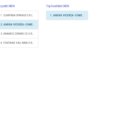
p judet CAEN
Top localitate CAEN
1. CUMPĂNA SPRINGS S.R.L.
1. ANDRA VICENŢA-COMEX SRL
2. ANDRA VICENŢA-COMEX SRL
3. ANAMCO DRINKS CO S.R.L.
4. FONTAINE EAU AMA S.R.L.