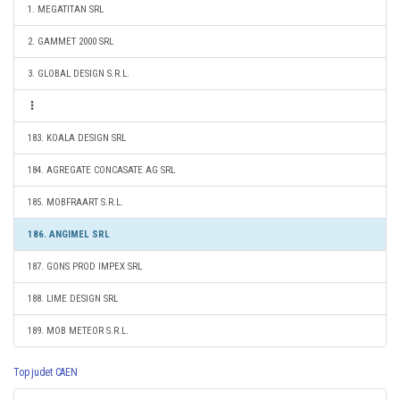
1. MEGATITAN SRL
2. GAMMET 2000 SRL
3. GLOBAL DESIGN S.R.L.
183. KOALA DESIGN SRL
184. AGREGATE CONCASATE AG SRL
185. MOBFRAART S.R.L.
186. ANGIMEL SRL
187. GONS PROD IMPEX SRL
188. LIME DESIGN SRL
189. MOB METEOR S.R.L.
Top judet CAEN