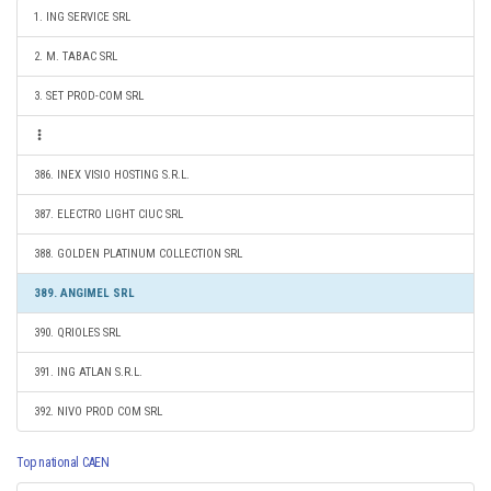
1. ING SERVICE SRL
2. M. TABAC SRL
3. SET PROD-COM SRL
386. INEX VISIO HOSTING S.R.L.
387. ELECTRO LIGHT CIUC SRL
388. GOLDEN PLATINUM COLLECTION SRL
389. ANGIMEL SRL
390. QRIOLES SRL
391. ING ATLAN S.R.L.
392. NIVO PROD COM SRL
Top national CAEN