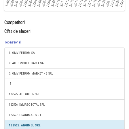
Competitori
Cifra de afaceri
Top national
1. OMV PETROM SA
2. AUTOMOBILE-DACIA SA
3. OMV PETROM MARKETING SRL
122525. ALL GREEN SRL
122526. SYMREC TOTAL SRL
122527. GRANIMAR S.R.L.
122528. ANGIMEL SRL