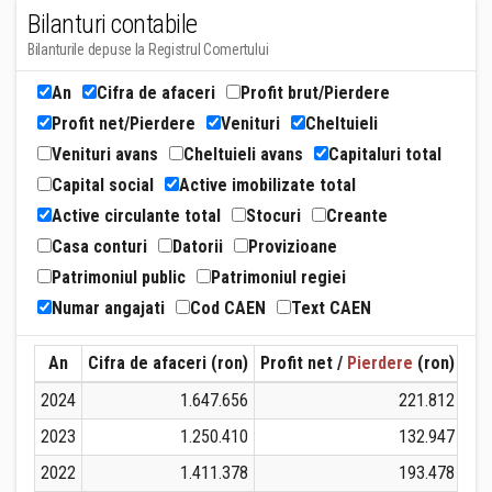
Bilanturi contabile
Bilanturile depuse la Registrul Comertului
An
Cifra de afaceri
Profit brut/Pierdere
Profit net/Pierdere
Venituri
Cheltuieli
Venituri avans
Cheltuieli avans
Capitaluri total
Capital social
Active imobilizate total
Active circulante total
Stocuri
Creante
Casa conturi
Datorii
Provizioane
Patrimoniul public
Patrimoniul regiei
Numar angajati
Cod CAEN
Text CAEN
An
Cifra de afaceri (ron)
Profit net /
Pierdere
(ron)
Ven
2024
1.647.656
221.812
2023
1.250.410
132.947
2022
1.411.378
193.478