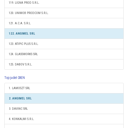
119. LIGNA PROD S.R.L.
120. UNIMOB PRODCOM S.R.L.
121. A.C.A. S.R.L.
122. ANGIMEL SRL
123. ATIPIC PLUS S.R.L.
124. GLASSWORKS SRL
125. DABOV S.R.L.
Top judet CAEN
1. LAMOSZT SRL
2. ANGIMEL SRL
3. DAVINC SRL
4. KONKALMI S.R.L.