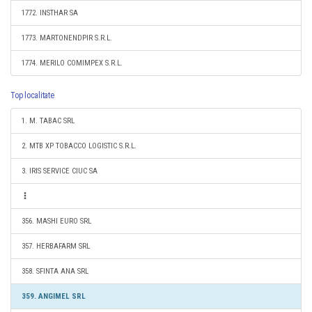
1772. INSTHAR SA
1773. MARTONENDPIR S.R.L.
1774. MERILO COMIMPEX S.R.L.
Top localitate
1. M. TABAC SRL
2. MTB XP TOBACCO LOGISTIC S.R.L.
3. IRIS SERVICE CIUC SA
356. MASHI EURO SRL
357. HERBAFARM SRL
358. SFINTA ANA SRL
359. ANGIMEL SRL