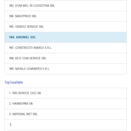
983. DOM-MEL 95 LOGISZTIKA SRL
984. MAGYPROD SRL
985. CSIBESZ SERVICE SRL
986. ANGIMEL SRL
987. CONSTRUCTII MARCU S.R.L.
988. BECI COM SERVICE SRL
989. MERILO COMIMPEX S.R.L.
Top localitate
1. IRIS SERVICE CIUC SA
2. HARMOPAN SA
3. IMPERIAL WET SRL