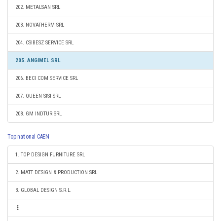
202. METALSAN SRL
203. NOVATHERM SRL
204. CSIBESZ SERVICE SRL
205. ANGIMEL SRL
206. BECI COM SERVICE SRL
207. QUEEN SISI SRL
208. GM INDTUR SRL
Top national CAEN
1. TOP DESIGN FURNITURE SRL
2. MATT DESIGN & PRODUCTION SRL
3. GLOBAL DESIGN S.R.L.