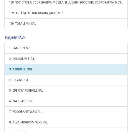
188. SOCIETATEA COOPERATIVA MOBILA SI JUCARII SOCIETATE COOPERATIVA MESTESUGAREASCA
189. ARTĂ ŞI DESIGN DORNA (ADD) S.R.L.
190. TOTALEMN SRL
Top judet CAEN
1. LAMOSZT SRL
2. KONKALMI S.R.L.
3. ANGIMEL SRL
4. DAVINC SRL
5. CREATIV ROBHOLZ SRL
6. BIA-TRADE SRL
7. WOODBANSTYLE S.R.L.
8. ALVA PRODCOM SERV SRL