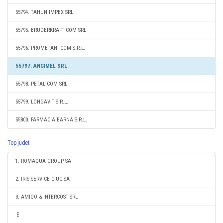
55794. TAHUN IMPEX SRL
55795. BRUDERKRAFT COM SRL
55796. PROMETANI COM S.R.L.
55797. ANGIMEL SRL
55798. PETAL COM SRL
55799. LONGAVIT S.R.L.
55800. FARMACIA BARNA S.R.L.
Top judet
1. ROMAQUA GROUP SA
2. IRIS SERVICE CIUC SA
3. AMIGO & INTERCOST SRL