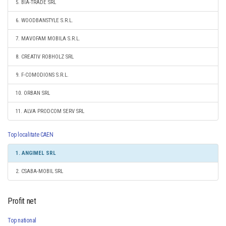
5. BIA-TRADE SRL
6. WOODBANSTYLE S.R.L.
7. MAVOFAM MOBILA S.R.L.
8. CREATIV ROBHOLZ SRL
9. F-COMODIONS S.R.L.
10. ORBAN SRL
11. ALVA PRODCOM SERV SRL
Top localitate CAEN
1. ANGIMEL SRL
2. CSABA-MOBIL SRL
Profit net
Top national