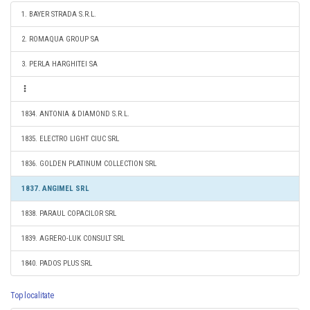
1. BAYER STRADA S.R.L.
2. ROMAQUA GROUP SA
3. PERLA HARGHITEI SA
1834. ANTONIA & DIAMOND S.R.L.
1835. ELECTRO LIGHT CIUC SRL
1836. GOLDEN PLATINUM COLLECTION SRL
1837. ANGIMEL SRL
1838. PARAUL COPACILOR SRL
1839. AGRERO-LUK CONSULT SRL
1840. PADOS PLUS SRL
Top localitate