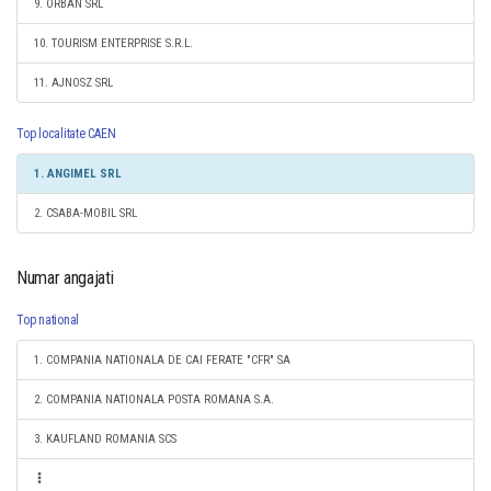
9. ORBAN SRL
10. TOURISM ENTERPRISE S.R.L.
11. AJNOSZ SRL
Top localitate CAEN
1. ANGIMEL SRL
2. CSABA-MOBIL SRL
Numar angajati
Top national
1. COMPANIA NATIONALA DE CAI FERATE "CFR" SA
2. COMPANIA NATIONALA POSTA ROMANA S.A.
3. KAUFLAND ROMANIA SCS