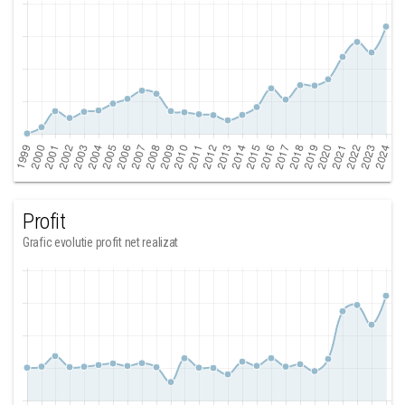
Profit
Grafic evolutie profit net realizat