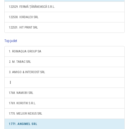
122529. FERMĂ ŢĂRĂNEASCĂ S.R.L.
122530. IORDALEX SRL
122531. HIT PRINT SRL
Top judet
1. ROMAQUA GROUP SA
2. M. TABAC SRL
3. AMIGO & INTERCOST SRL
1768. NAMOBI SRL
1769. KOROTIK S.R.L.
1770. MELIOR NEXUS SRL
1771. ANGIMEL SRL