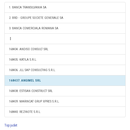
1. BANCA TRANSILVANIA SA
2. BRD - GROUPE SOCIETE GENERALE SA
3. BANCA COMERCIALA ROMANA SA
168434. ANDISO CONSULT SRL
168435. KATILA S.R.L.
168436. JLL SAP CONSULTING S.R.L.
168437. ANGIMEL SRL
168438. ESTISAN CONSTRUCT SRL
168439. MARINCAT GRUP XPRES S.R.L.
168440. REZINOTE S.R.L.
Top judet