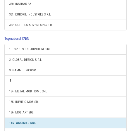
360. INSTHAR SA
361. EUROFIL INDUSTRIES S.R.L.
362. OCTOPUS ADVERTISING S.R.L.
Top national CAEN
1. TOP DESIGN FURNITURE SRL
2. GLOBAL DESIGN S.R.L.
3. GAMMET 2000 SRL
184. METAL MOB HOME SRL
185. IDENTIO MOB SRL
186. MOB ART SRL
187. ANGIMEL SRL