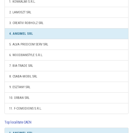
1. KONKALMI S.R.L.
2. LAMOSZT SRL
3. CREATIV ROBHOLZ SRL
4. ANGIMEL SRL
5. ALVA PRODCOM SERV SRL
6. WOODBANSTYLE S.R.L.
7. BIA-TRADE SRL
8. CSABA-MOBIL SRL
9. ESZTANY SRL
10. ORBAN SRL
11. F-COMODIONS S.R.L.
Top localitate CAEN