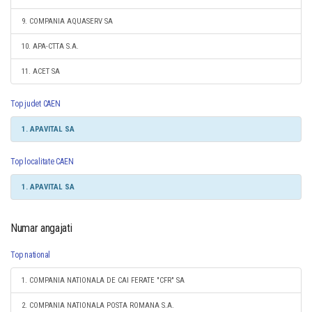
9. COMPANIA AQUASERV SA
10. APA-CTTA S.A.
11. ACET SA
Top judet CAEN
1. APAVITAL SA
Top localitate CAEN
1. APAVITAL SA
Numar angajati
Top national
1. COMPANIA NATIONALA DE CAI FERATE "CFR" SA
2. COMPANIA NATIONALA POSTA ROMANA S.A.