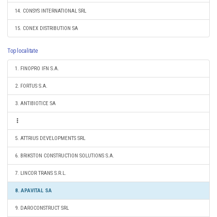
14. CONSYS INTERNATIONAL SRL
15. CONEX DISTRIBUTION SA
Top localitate
1. FINOPRO IFN S.A.
2. FORTUS S.A.
3. ANTIBIOTICE SA
5. ATTRIUS DEVELOPMENTS SRL
6. BRIKSTON CONSTRUCTION SOLUTIONS S.A.
7. LINCOR TRANS S.R.L.
8. APAVITAL SA
9. DAROCONSTRUCT SRL