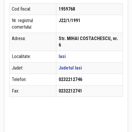
Cod fiscal:
1959768
Nr. registrul
J22/1/1991
comertului:
Adresa:
Str. MIHAI COSTACHESCU, nr.
6
Localitate:
Iasi
Judet:
Judetul Iasi
Telefon:
0232212746
Fax:
0232212741