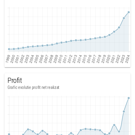
Profit
Grafic evolutie profit net realizat