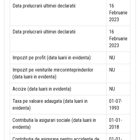
Data prelucrarii ultimei declaratii:
16
Februarie
2023
Data prelucrarii ultimei declaratii:
16
Februarie
2023
Impozit pe profit (data luarii in evidenta):
NU
Impozit pe veniturile mircorinteprinderilor
NU
(data luarii in evidenta):
Accize (data luarii in evidenta)
NU
Taxa pe valoare adaugata (data luarii in
01-07-
evidenta)
1993
Contributia la asigurari sociale (data luarii in
01-01-
evidenta)
2018
Contributia de asigurare pentru accidente de
01-01-