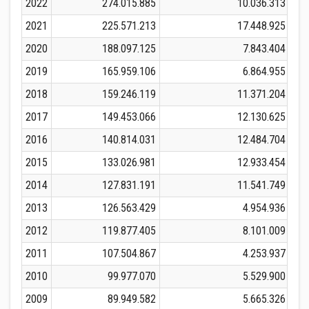
2022
274.015.885
10.036.313
2
2021
225.571.213
17.448.925
2
2020
188.097.125
7.843.404
2
2019
165.959.106
6.864.955
1
2018
159.246.119
11.371.204
1
2017
149.453.066
12.130.625
1
2016
140.814.031
12.484.704
1
2015
133.026.981
12.933.454
1
2014
127.831.191
11.541.749
1
2013
126.563.429
4.954.936
1
2012
119.877.405
8.101.009
1
2011
107.504.867
4.253.937
1
2010
99.977.070
5.529.900
1
2009
89.949.582
5.665.326