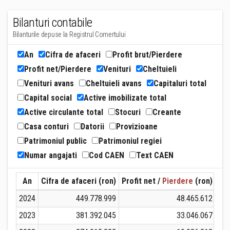
Bilanturi contabile
Bilanturile depuse la Registrul Comertului
An
Cifra de afaceri
Profit brut/Pierdere
Profit net/Pierdere
Venituri
Cheltuieli
Venituri avans
Cheltuieli avans
Capitaluri total
Capital social
Active imobilizate total
Active circulante total
Stocuri
Creante
Casa conturi
Datorii
Provizioane
Patrimoniul public
Patrimoniul regiei
Numar angajati
Cod CAEN
Text CAEN
An
Cifra de afaceri (ron)
Profit net /
Pierdere
(ron)
Ven
2024
449.778.999
48.465.612
4
2023
381.392.045
33.046.067
4