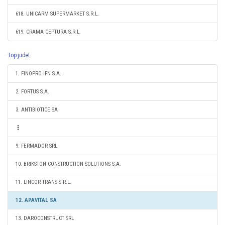
618. UNICARM SUPERMARKET S.R.L.
619. CRAMA CEPTURA S.R.L.
Top judet
1. FINOPRO IFN S.A.
2. FORTUS S.A.
3. ANTIBIOTICE SA
9. FERMADOR SRL
10. BRIKSTON CONSTRUCTION SOLUTIONS S.A.
11. LINCOR TRANS S.R.L.
12. APAVITAL SA
13. DAROCONSTRUCT SRL