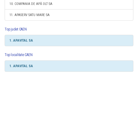
10. COMPANIA DE APĂ OLT SA
11. APASERV SATU MARE SA
Top judet CAEN
1. APAVITAL SA
Top localitate CAEN
1. APAVITAL SA