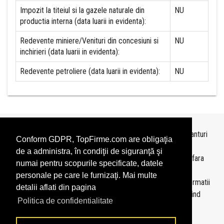
Impozit la titeiul si la gazele naturale din
NU
productia interna (data luarii in evidenta):
Redevente miniere/Venituri din concesiuni si
NU
inchirieri (data luarii in evidenta):
Redevente petroliere (data luarii in evidenta):
NU
Topurile sunt realizate de
TopFirme
pe baza ultimelor bilanturi
Conform GDPR, TopFirme.com are obligaţia
depuse si au scop informativ.
de a administra, în condiţii de siguranţă şi
Este interzisa folosirea topurilor fara acordul TopFirme si fara
numai pentru scopurile specificate, datele
precizarea sursei.
personale pe care le furnizaţi. Mai multe
Daca doriti sa achizitionati
topuri personalizate
sau informatii
detalii aflati din pagina
despre agentii economici va rugam sa ne contactati folosind
Politica de confidentialitate
sectiunea
Contact