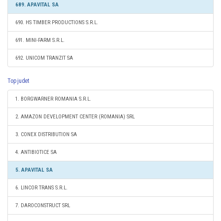
689. APAVITAL SA
690. HS TIMBER PRODUCTIONS S.R.L.
691. MINI-FARM S.R.L.
692. UNICOM TRANZIT SA
Top judet
1. BORGWARNER ROMANIA S.R.L.
2. AMAZON DEVELOPMENT CENTER (ROMANIA) SRL
3. CONEX DISTRIBUTION SA
4. ANTIBIOTICE SA
5. APAVITAL SA
6. LINCOR TRANS S.R.L.
7. DAROCONSTRUCT SRL