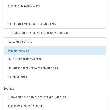
3. KAUFLAND ROMANIA SCS
190. RENAULT MECANIQUE ROUMANIE S.A.
191. UNICREDIT S.P.A. MILANO SUCURSALA BUCURESTI
192. JUMBO EC.R SRL
193. APAVITAL SA
194. DM DROGERIE MARKT SRL
195. VITESCO TECHNOLOGIES ROMANIA S.R.L.
196. MOVEOS SRL
Top judet
1. AMAZON DEVELOPMENT CENTER (ROMANIA) SRL
2. BORGWARNER ROMANIA S.R.L.