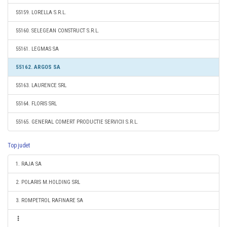
55159. LORELLA S.R.L.
55160. SELEGEAN CONSTRUCT S.R.L.
55161. LEGMAS SA
55162. ARGOS SA
55163. LAURENCE SRL
55164. FLORIS SRL
55165. GENERAL COMERT PRODUCTIE SERVICII S.R.L.
Top judet
1. RAJA SA
2. POLARIS M.HOLDING SRL
3. ROMPETROL RAFINARE SA