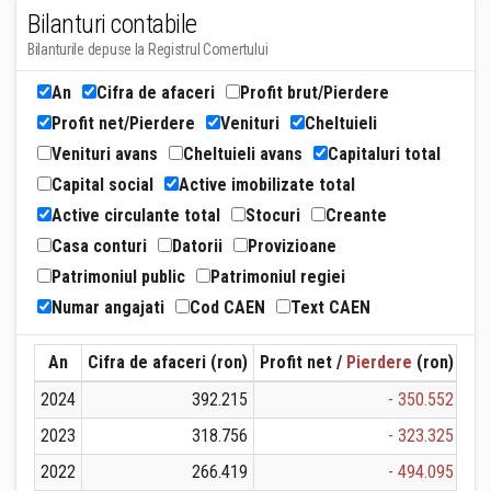
Bilanturi contabile
Bilanturile depuse la Registrul Comertului
An
Cifra de afaceri
Profit brut/Pierdere
Profit net/Pierdere
Venituri
Cheltuieli
Venituri avans
Cheltuieli avans
Capitaluri total
Capital social
Active imobilizate total
Active circulante total
Stocuri
Creante
Casa conturi
Datorii
Provizioane
Patrimoniul public
Patrimoniul regiei
Numar angajati
Cod CAEN
Text CAEN
An
Cifra de afaceri (ron)
Profit net /
Pierdere
(ron)
Ven
2024
392.215
- 350.552
2023
318.756
- 323.325
2022
266.419
- 494.095