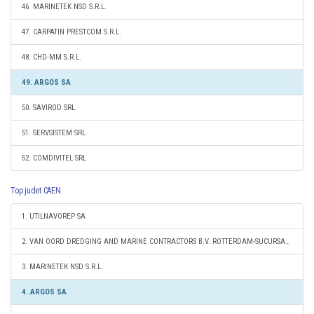
46. MARINETEK NSD S.R.L.
47. CARPATIN PRESTCOM S.R.L.
48. CHD-MM S.R.L.
49. ARGOS SA
50. SAVIROD SRL
51. SERVSISTEM SRL
52. COMDIVITEL SRL
Top judet CAEN
1. UTILNAVOREP SA
2. VAN OORD DREDGING AND MARINE CONTRACTORS B.V. ROTTERDAM-SUCURSALA CONSTANTA
3. MARINETEK NSD S.R.L.
4. ARGOS SA