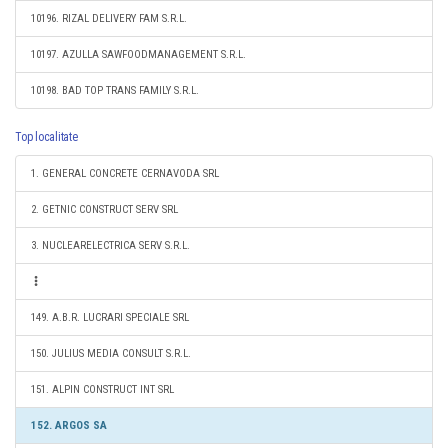
10196. RIZAL DELIVERY FAM S.R.L.
10197. AZULLA SAWFOODMANAGEMENT S.R.L.
10198. BAD TOP TRANS FAMILY S.R.L.
Top localitate
1. GENERAL CONCRETE CERNAVODA SRL
2. GETNIC CONSTRUCT SERV SRL
3. NUCLEARELECTRICA SERV S.R.L.
149. A.B.R. LUCRARI SPECIALE SRL
150. JULIUS MEDIA CONSULT S.R.L.
151. ALPIN CONSTRUCT INT SRL
152. ARGOS SA