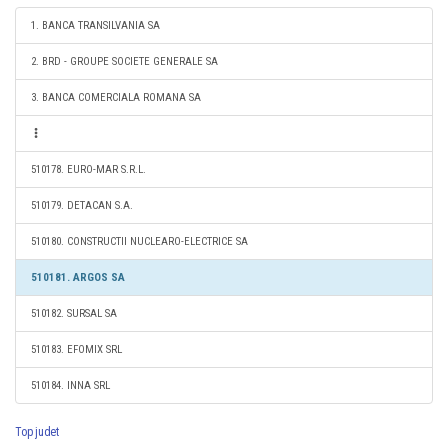
1. BANCA TRANSILVANIA SA
2. BRD - GROUPE SOCIETE GENERALE SA
3. BANCA COMERCIALA ROMANA SA
510178. EURO-MAR S.R.L.
510179. DETACAN S.A.
510180. CONSTRUCTII NUCLEARO-ELECTRICE SA
510181. ARGOS SA
510182. SURSAL SA
510183. EFOMIX SRL
510184. INNA SRL
Top judet