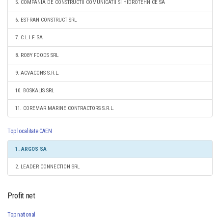
5. COMPANIA DE CONSTRUCTII COMUNICATII SI HIDROTEHNICE SA
6. EST-RAN CONSTRUCT SRL
7. C.L.I.F. SA
8. ROBY FOODS SRL
9. ACVACONS S.R.L.
10. BOSKALIS SRL
11. COREMAR MARINE CONTRACTORS S.R.L.
Top localitate CAEN
1. ARGOS SA
2. LEADER CONNECTION SRL
Profit net
Top national