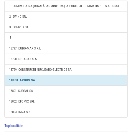
1. COMPANIA NAŢIONALĂ "ADMINISTRAŢIA PORTURILOR MARITIME" - S.A.CONSTANŢA
2. EWIND SRL
3. COMVEX SA
18797. EURO-MAR S.R.L.
18798. DETACAN S.A.
18799. CONSTRUCTII NUCLEARO-ELECTRICE SA
18800. ARGOS SA
18801. SURSAL SA
18802. EFOMIX SRL
18803. INNA SRL
Top localitate