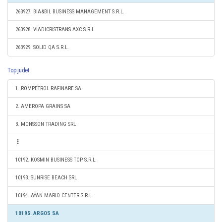
263927. BIA&BIL BUSINESS MANAGEMENT S.R.L.
263928. VIADICRISTRANS AXC S.R.L.
263929. SOLID QA S.R.L.
Top judet
1. ROMPETROL RAFINARE SA
2. AMEROPA GRAINS SA
3. MONSSON TRADING SRL
10192. KOSMIN BUSINESS TOP S.R.L.
10193. SUNRISE BEACH SRL
10194. AYAN MARIO CENTER S.R.L.
10195. ARGOS SA