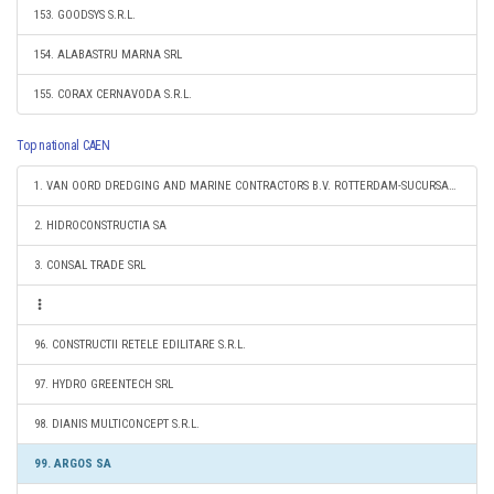
153. GOODSYS S.R.L.
154. ALABASTRU MARNA SRL
155. CORAX CERNAVODA S.R.L.
Top national CAEN
1. VAN OORD DREDGING AND MARINE CONTRACTORS B.V. ROTTERDAM-SUCURSALA CONSTANTA
2. HIDROCONSTRUCTIA SA
3. CONSAL TRADE SRL
96. CONSTRUCTII RETELE EDILITARE S.R.L.
97. HYDRO GREENTECH SRL
98. DIANIS MULTICONCEPT S.R.L.
99. ARGOS SA