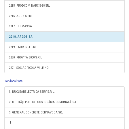
2215. PRODCOM NARCIS-88 SRL
2216. ADONIS SRL
2217. LEGMAS SA
2218. ARGOS SA
2219. LAURENCE SRL
2220. PROVITA 2000 S.R.L.
2221. SOC AGRICOLA VIILE-NOI
Top localitate
1. NUCLEARELECTRICA SERV S.R.L.
2. UTILITĂȚI PUBLICE-GOSPODĂRIA COMUNALĂ SRL
3. GENERAL CONCRETE CERNAVODA SRL