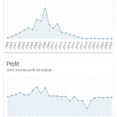
Profit
Grafic evolutie profit net realizat