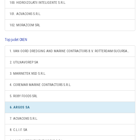
100. HIDROIZOLATII INTELIGENTE S.R.L.
101. ACVACONS S.R.L.
102. MORAZCOM SRL
Top judet CAEN
1. VAN OORD DREDGING AND MARINE CONTRACTORS B.V. ROTTERDAM-SUCURSALA CONSTANTA
2. UTILNAVOREP SA
3. MARINETEK NSD S.R.L.
4. COREMAR MARINE CONTRACTORS S.R.L.
5. ROBY FOODS SRL
6. ARGOS SA
7. ACVACONS S.R.L.
8. C.L.I.F. SA