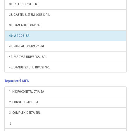
37. I&I FOODRIVE S.R.L.
38. GABTEL SISTEM JOBS S.R.L.
39. DAN AUTOCOND SRL
40. ARGOS SA
41. PANEAL COMPANY SRL
42. MADYAS UNIVERSAL SRL
43. DANUBISS UTIL INVEST SRL
Top national CAEN
1. HIDROCONSTRUCTIA SA
2. CONSAL TRADE SRL
3. COMPLEX DELTA SRL