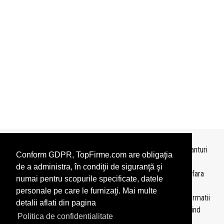
Topurile sunt realizate de
TopFirme
pe baza ultimelor bilanturi
Conform GDPR, TopFirme.com are obligaţia
depuse si au scop informativ.
de a administra, în condiţii de siguranţă şi
Este interzisa folosirea topurilor fara acordul TopFirme si fara
numai pentru scopurile specificate, datele
precizarea sursei.
personale pe care le furnizaţi. Mai multe
Daca doriti sa achizitionati
topuri personalizate
sau informatii
detalii aflati din pagina
despre agentii economici va rugam sa ne contactati folosind
Politica de confidentialitate
sectiunea
Contact