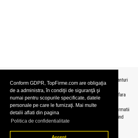
Topurile sunt realizate de
TopFirme
pe baza ultimelor bilanturi
Conform GDPR, TopFirme.com are obligaţia
depuse si au scop informativ.
de a administra, în condiţii de siguranţă şi
Este interzisa folosirea topurilor fara acordul TopFirme si fara
numai pentru scopurile specificate, datele
precizarea sursei.
personale pe care le furnizaţi. Mai multe
Daca doriti sa achizitionati
topuri personalizate
sau informatii
detalii aflati din pagina
despre agentii economici va rugam sa ne contactati folosind
Politica de confidentialitate
sectiunea
Contact
Accept