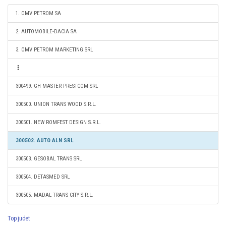
1. OMV PETROM SA
2. AUTOMOBILE-DACIA SA
3. OMV PETROM MARKETING SRL
300499. GH MASTER PRESTCOM SRL
300500. UNION TRANS WOOD S.R.L.
300501. NEW ROMFEST DESIGN S.R.L.
300502. AUTO ALN SRL
300503. GESOBAL TRANS SRL
300504. DETASMED SRL
300505. MADAL TRANS CITY S.R.L.
Top judet