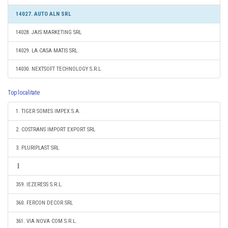
14027. AUTO ALN SRL
14028. JAIS MARKETING SRL
14029. LA CASA MATIS SRL
14030. NEXTSOFT TECHNOLOGY S.R.L.
Top localitate
1. TIGER SOMES IMPEX S.A.
2. COSTRANS IMPORT EXPORT SRL
3. PLURIPLAST SRL
359. IEZERESS S.R.L.
360. FERCON DECOR SRL
361. VIA NOVA COM S.R.L.