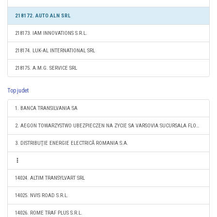
218172. AUTO ALN SRL
218173. IAM INNOVATIONS S.R.L.
218174. LUK-AL INTERNATIONAL SRL
218175. A.M.G. SERVICE SRL
Top judet
1. BANCA TRANSILVANIA SA
2. AEGON TOWARZYSTWO UBEZPIECZEN NA ZYCIE SA VARSOVIA SUCURSALA FLOREŞTI
3. DISTRIBUŢIE ENERGIE ELECTRICĂ ROMANIA S.A.
14024. ALTIM TRANSYLVART SRL
14025. NVIS ROAD S.R.L.
14026. ROME TRAF PLUS S.R.L.