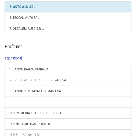
5. AUTO ALN SRL
6. TEOCAN AUTO SRL
7. DEZALEM AUTO S.R.L.
Profit net
Top national
1. BANCA TRANSILVANIA SA
2. BRD - GROUPE SOCIETE GENERALE SA
3. BANCA COMERCIALA ROMANA SA
218169. MEDIA TRADING DEPOT S.R.L.
218170. ROME TRAF PLUS S.R.L.
218171. GEDRIAGRI SRL