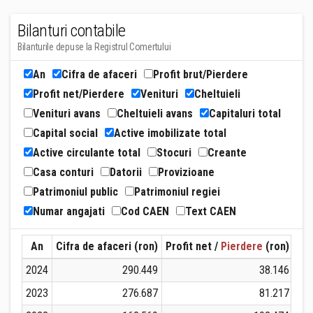
Bilanturi contabile
Bilanturile depuse la Registrul Comertului
An
Cifra de afaceri
Profit brut/Pierdere
Profit net/Pierdere
Venituri
Cheltuieli
Venituri avans
Cheltuieli avans
Capitaluri total
Capital social
Active imobilizate total
Active circulante total
Stocuri
Creante
Casa conturi
Datorii
Provizioane
Patrimoniul public
Patrimoniul regiei
Numar angajati
Cod CAEN
Text CAEN
An
Cifra de afaceri (ron)
Profit net /
Pierdere
(ron)
Ven
2024
290.449
38.146
2023
276.687
81.217