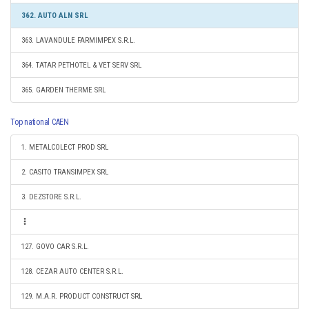
362. AUTO ALN SRL
363. LAVANDULE FARMIMPEX S.R.L.
364. TATAR PETHOTEL & VET SERV SRL
365. GARDEN THERME SRL
Top national CAEN
1. METALCOLECT PROD SRL
2. CASITO TRANSIMPEX SRL
3. DEZSTORE S.R.L.
127. GOVO CAR S.R.L.
128. CEZAR AUTO CENTER S.R.L.
129. M.A.R. PRODUCT CONSTRUCT SRL