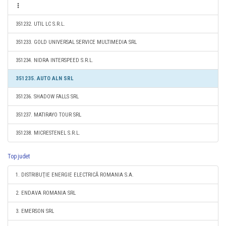
351232. UTIL LC S.R.L.
351233. GOLD UNIVERSAL SERVICE MULTIMEDIA SRL
351234. NIDRA INTERSPEED S.R.L.
351235. AUTO ALN SRL
351236. SHADOW FALLS SRL
351237. MATIRAYO TOUR SRL
351238. MICRESTENEL S.R.L.
Top judet
1. DISTRIBUŢIE ENERGIE ELECTRICĂ ROMANIA S.A.
2. ENDAVA ROMANIA SRL
3. EMERSON SRL