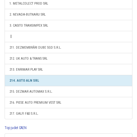
1. METALCOLECT PROD SRL
2. NEVADA-BUTNARU SRL
3. CASITO TRANSIMPEX SRL
211. DEZMEMBRĂRI DUBE SGD S.R.L.
212. UK AUTO & TRANS SRL
213. ENRIMAR PLAY SRL
214. AUTO ALN SRL
215. DEZMAR AUTOMAX S.R.L.
216. PIESE AUTO PREMIUM VEST SRL
217. GALFI F&S S.R.L.
Top judet CAEN