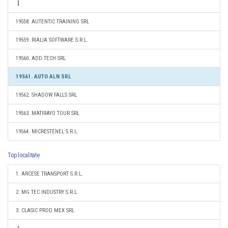
19558. AUTENTIC TRAINING SRL
19559. RIALIA SOFTWARE S.R.L.
19560. ADD TECH SRL
19561. AUTO ALN SRL
19562. SHADOW FALLS SRL
19563. MATIRAYO TOUR SRL
19564. MICRESTENEL S.R.L.
Top localitate
1. ARCESE TRANSPORT S.R.L.
2. MG TEC INDUSTRY S.R.L.
3. CLASIC PROD MEX SRL