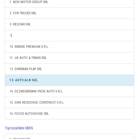
1. ADN MOTOR GROUP SRL
2. FOR TRUCKS SRL
3. REDCAR SRL
10. NMSRD PREMIUM S.R.L.
11. UK AUTO & TRANS SRL
12. ENRIMAR PLAY SRL
13. AUTO ALN SRL
14. DEZMEMBRARI PIESE AUTO S.R.L.
15. DNN RESIDENCE CONSTRUCT S.R.L.
16. FOCUS AUTOHOUSE SRL
Top localitate CAEN