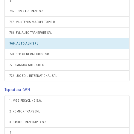
766. DOMNAR TRANS SRL
767. MUNTENIA MARKET TOP S.R.L.
768. BVL AUTO TRANSPORT SRL
769. AUTO ALN SRL
770. CCD GENERAL PREST SRL
771. SANROX AUTO SRL-D
772. LUC EDIL INTERNATIONAL SRL
Top national CAEN
1. MGG RECYCLING S.A.
2. ROMFER TRANS SRL
3. CASITO TRANSIMPEX SRL