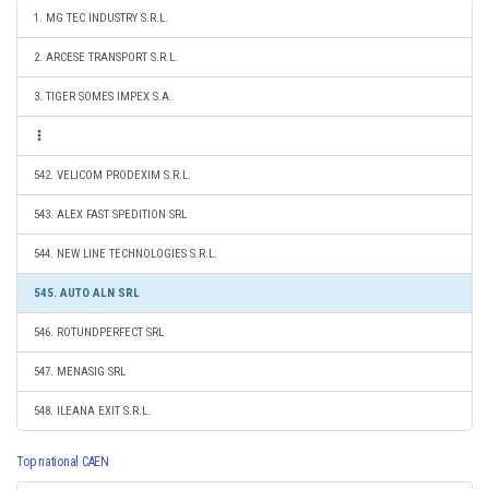
1. MG TEC INDUSTRY S.R.L.
2. ARCESE TRANSPORT S.R.L.
3. TIGER SOMES IMPEX S.A.
542. VELICOM PRODEXIM S.R.L.
543. ALEX FAST SPEDITION SRL
544. NEW LINE TECHNOLOGIES S.R.L.
545. AUTO ALN SRL
546. ROTUNDPERFECT SRL
547. MENASIG SRL
548. ILEANA EXIT S.R.L.
Top national CAEN