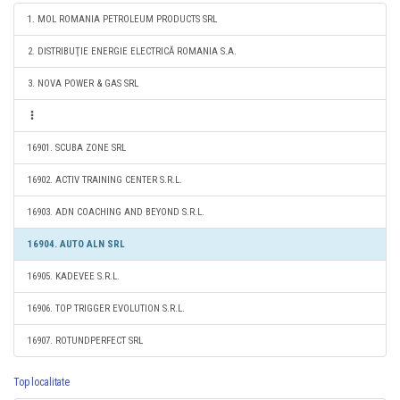
1. MOL ROMANIA PETROLEUM PRODUCTS SRL
2. DISTRIBUŢIE ENERGIE ELECTRICĂ ROMANIA S.A.
3. NOVA POWER & GAS SRL
16901. SCUBA ZONE SRL
16902. ACTIV TRAINING CENTER S.R.L.
16903. ADN COACHING AND BEYOND S.R.L.
16904. AUTO ALN SRL
16905. KADEVEE S.R.L.
16906. TOP TRIGGER EVOLUTION S.R.L.
16907. ROTUNDPERFECT SRL
Top localitate