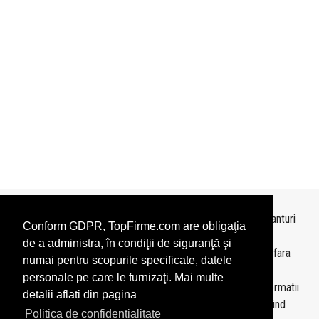
Topurile sunt realizate de
TopFirme
pe baza ultimelor bilanturi
Conform GDPR, TopFirme.com are obligaţia
depuse si au scop informativ.
de a administra, în condiţii de siguranţă şi
Este interzisa folosirea topurilor fara acordul TopFirme si fara
numai pentru scopurile specificate, datele
precizarea sursei.
personale pe care le furnizaţi. Mai multe
Daca doriti sa achizitionati
topuri personalizate
sau informatii
detalii aflati din pagina
despre agentii economici va rugam sa ne contactati folosind
Politica de confidentialitate