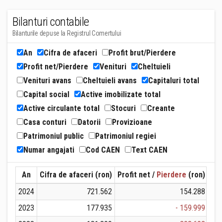
Bilanturi contabile
Bilanturile depuse la Registrul Comertului
An
Cifra de afaceri
Profit brut/Pierdere
Profit net/Pierdere
Venituri
Cheltuieli
Venituri avans
Cheltuieli avans
Capitaluri total
Capital social
Active imobilizate total
Active circulante total
Stocuri
Creante
Casa conturi
Datorii
Provizioane
Patrimoniul public
Patrimoniul regiei
Numar angajati
Cod CAEN
Text CAEN
An
Cifra de afaceri (ron)
Profit net /
Pierdere
(ron)
Ven
2024
721.562
154.288
2023
177.935
- 159.999