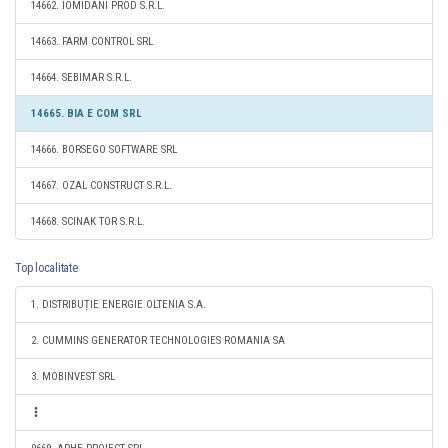
14662. IOMIDANI PROD S.R.L.
14663. FARM CONTROL SRL
14664. SEBIMAR S.R.L.
14665. BIA E COM SRL
14666. BORSEGO SOFTWARE SRL
14667. OZAL CONSTRUCT S.R.L.
14668. SCINAK TOR S.R.L.
Top localitate
1. DISTRIBUȚIE ENERGIE OLTENIA S.A.
2. CUMMINS GENERATOR TECHNOLOGIES ROMANIA SA
3. MOBINVEST SRL