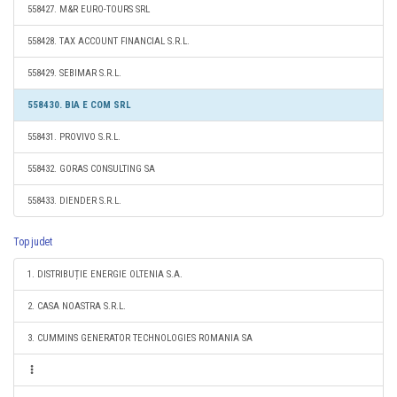
558427. M&R EURO-TOURS SRL
558428. TAX ACCOUNT FINANCIAL S.R.L.
558429. SEBIMAR S.R.L.
558430. BIA E COM SRL
558431. PROVIVO S.R.L.
558432. GORAS CONSULTING SA
558433. DIENDER S.R.L.
Top judet
1. DISTRIBUȚIE ENERGIE OLTENIA S.A.
2. CASA NOASTRA S.R.L.
3. CUMMINS GENERATOR TECHNOLOGIES ROMANIA SA