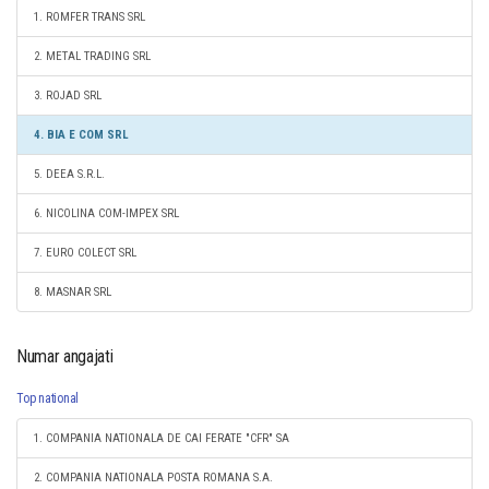
1. ROMFER TRANS SRL
2. METAL TRADING SRL
3. ROJAD SRL
4. BIA E COM SRL
5. DEEA S.R.L.
6. NICOLINA COM-IMPEX SRL
7. EURO COLECT SRL
8. MASNAR SRL
Numar angajati
Top national
1. COMPANIA NATIONALA DE CAI FERATE "CFR" SA
2. COMPANIA NATIONALA POSTA ROMANA S.A.