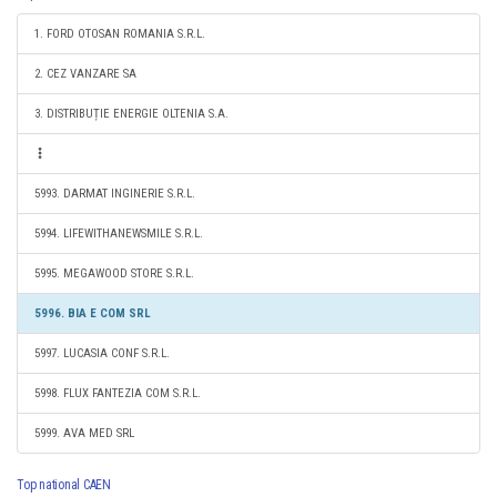
1. FORD OTOSAN ROMANIA S.R.L.
2. CEZ VANZARE SA
3. DISTRIBUȚIE ENERGIE OLTENIA S.A.
5993. DARMAT INGINERIE S.R.L.
5994. LIFEWITHANEWSMILE S.R.L.
5995. MEGAWOOD STORE S.R.L.
5996. BIA E COM SRL
5997. LUCASIA CONF S.R.L.
5998. FLUX FANTEZIA COM S.R.L.
5999. AVA MED SRL
Top national CAEN