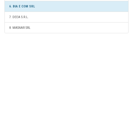
6. BIA E COM SRL
7. DEEA S.R.L.
8. MASNAR SRL