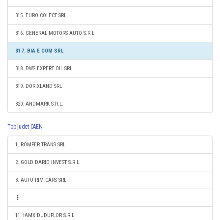
315. EURO COLECT SRL
316. GENERAL MOTORS AUTO S.R.L.
317. BIA E COM SRL
318. DWS EXPERT OIL SRL
319. DORIXLAND SRL
320. ANDMARK S.R.L.
Top judet CAEN
1. ROMFER TRANS SRL
2. GOLD DARIO INVEST S.R.L.
3. AUTO RIM CARS SRL
11. IAMX DUDUFLOR S.R.L.