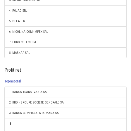
3. METAL TRADING SRL
4. ROJAD SRL
5. DEEA S.R.L.
6. NICOLINA COM-IMPEX SRL
7. EURO COLECT SRL
8. MASNAR SRL
Profit net
Top national
1. BANCA TRANSILVANIA SA
2. BRD - GROUPE SOCIETE GENERALE SA
3. BANCA COMERCIALA ROMANA SA