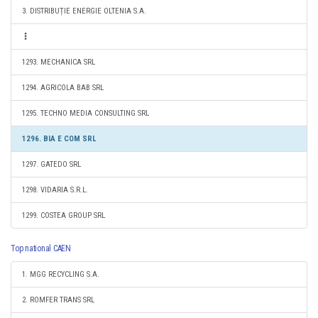
3. DISTRIBUȚIE ENERGIE OLTENIA S.A.
1293. MECHANICA SRL
1294. AGRICOLA BAB SRL
1295. TECHNO MEDIA CONSULTING SRL
1296. BIA E COM SRL
1297. GATEDO SRL
1298. VIDARIA S.R.L.
1299. COSTEA GROUP SRL
Top national CAEN
1. MGG RECYCLING S.A.
2. ROMFER TRANS SRL