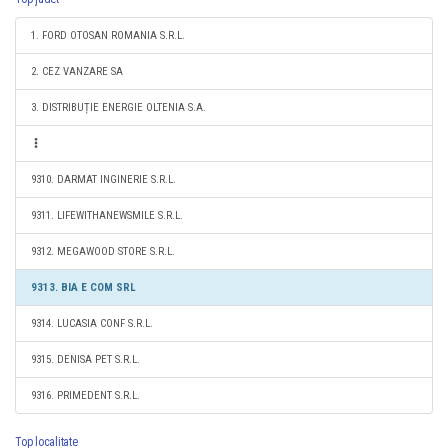
1. FORD OTOSAN ROMANIA S.R.L.
2. CEZ VANZARE SA
3. DISTRIBUȚIE ENERGIE OLTENIA S.A.
9310. DARMAT INGINERIE S.R.L.
9311. LIFEWITHANEWSMILE S.R.L.
9312. MEGAWOOD STORE S.R.L.
9313. BIA E COM SRL
9314. LUCASIA CONF S.R.L.
9315. DENISA PET S.R.L.
9316. PRIMEDENT S.R.L.
Top localitate