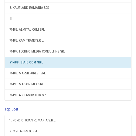
3. KAUFLAND ROMANIA SCS
71485. ALMITAL COM SRL
71486. KAMITRANS S.R.L.
71487. TECHNO MEDIA CONSULTING SRL
71488. BIA E COM SRL
71489. MARSILFOREST SRL
71490. MAISON MEX SRL
71491. ASCENSORUL 04 SRL
Top judet
1. FORD OTOSAN ROMANIA S.R.L.
2. CIVITAS P.S.G. S.A.