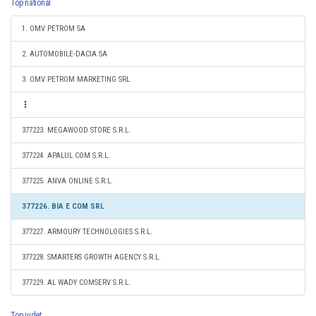
Top national
1. OMV PETROM SA
2. AUTOMOBILE-DACIA SA
3. OMV PETROM MARKETING SRL
377223. MEGAWOOD STORE S.R.L.
377224. APALUL COM S.R.L.
377225. ANVA ONLINE S.R.L.
377226. BIA E COM SRL
377227. ARMOURY TECHNOLOGIES S.R.L.
377228. SMARTERS GROWTH AGENCY S.R.L.
377229. AL WADY COMSERV S.R.L.
Top judet