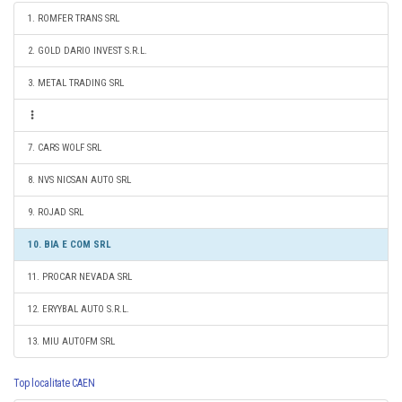
1. ROMFER TRANS SRL
2. GOLD DARIO INVEST S.R.L.
3. METAL TRADING SRL
7. CARS WOLF SRL
8. NVS NICSAN AUTO SRL
9. ROJAD SRL
10. BIA E COM SRL
11. PROCAR NEVADA SRL
12. ERYYBAL AUTO S.R.L.
13. MIU AUTOFM SRL
Top localitate CAEN