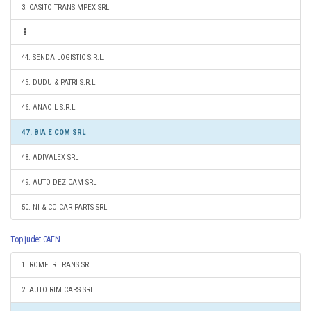
3. CASITO TRANSIMPEX SRL
44. SENDA LOGISTIC S.R.L.
45. DUDU & PATRI S.R.L.
46. ANAOIL S.R.L.
47. BIA E COM SRL
48. ADIVALEX SRL
49. AUTO DEZ CAM SRL
50. NI & CO CAR PARTS SRL
Top judet CAEN
1. ROMFER TRANS SRL
2. AUTO RIM CARS SRL