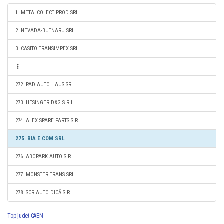
1. METALCOLECT PROD SRL
2. NEVADA-BUTNARU SRL
3. CASITO TRANSIMPEX SRL
272. PAD AUTO HAUS SRL
273. HESINGER D&G S.R.L.
274. ALEX SPARE PARTS S.R.L.
275. BIA E COM SRL
276. ABOPARK AUTO S.R.L.
277. MONSTER TRANS SRL
278. SCR AUTO DICĂ S.R.L.
Top judet CAEN