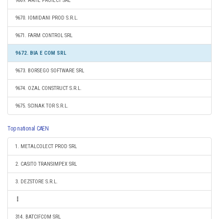
9669. ARHE PROIECT SRL
9670. IOMIDANI PROD S.R.L.
9671. FARM CONTROL SRL
9672. BIA E COM SRL
9673. BORSEGO SOFTWARE SRL
9674. OZAL CONSTRUCT S.R.L.
9675. SCINAK TOR S.R.L.
Top national CAEN
1. METALCOLECT PROD SRL
2. CASITO TRANSIMPEX SRL
3. DEZSTORE S.R.L.
314. BATCIFCOM SRL