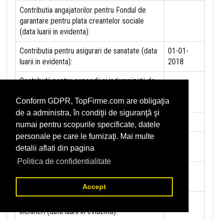
Contributia angajatorilor pentru Fondul de
garantare pentru plata creantelor sociale
(data luarii in evidenta):
Contributia pentru asigurari de sanatate (data
01-01-
luarii in evidenta):
2018
Contributii pentru concedii si indemnizatii de
la persoane juridice sau fizice (data luarii in
Conform GDPR, TopFirme.com are obligaţia
evidenta):
de a administra, în condiţii de siguranţă şi
Taxa jocuri de noroc (data luarii in evidenta):
NU
numai pentru scopurile specificate, datele
personale pe care le furnizaţi. Mai multe
Impozit pe veniturile din salarii si asimilate
01-03-
detalii aflati din pagina
salariilor (data luarii in evidenta):
2007
Politica de confidentialitate
Impozit la titeiul si la gazele naturale din
NU
productia interna (data luarii in evidenta):
Accept
Redevente miniere/Venituri din concesiuni si
NU
inchirieri (data luarii in evidenta):