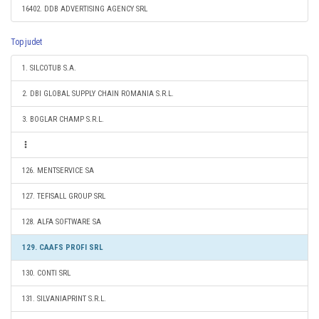
16402. DDB ADVERTISING AGENCY SRL
Top judet
1. SILCOTUB S.A.
2. DBI GLOBAL SUPPLY CHAIN ROMANIA S.R.L.
3. BOGLAR CHAMP S.R.L.
126. MENTSERVICE SA
127. TEFISALL GROUP SRL
128. ALFA SOFTWARE SA
129. CAAFS PROFI SRL
130. CONTI SRL
131. SILVANIAPRINT S.R.L.