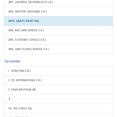
2891. UNITATEA CINCISPREZECE S.R.L.
2892. SIBSTORE UNIVERSAL S.R.L.
2893. CAAFS PROFI SRL
2894. AVB CARS SERVICE S.R.L.
2895. ECONOMIC CONSULT S.R.L.
2896. CAM TECHNIC SERVICE S.R.L.
Top localitate
1. CERES PAN S.R.L.
2. FVL INTERNATIONAL S.R.L.
3. DEMY-BROTHERS SRL
141. BIG FUNGO SRL