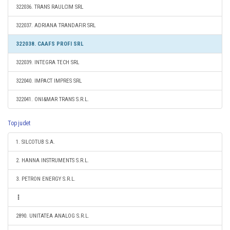
322036. TRANS RAULCIM SRL
322037. ADRIANA TRANDAFIR SRL
322038. CAAFS PROFI SRL
322039. INTEGRA TECH SRL
322040. IMPACT IMPRES SRL
322041. ONI&MAR TRANS S.R.L.
Top judet
1. SILCOTUB S.A.
2. HANNA INSTRUMENTS S.R.L.
3. PETRON ENERGY S.R.L.
2890. UNITATEA ANALOG S.R.L.