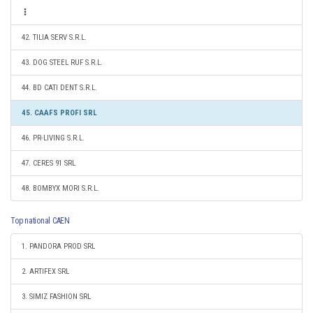
42. TILIA SERV S.R.L.
43. DOG STEEL RUF S.R.L.
44. BD CATI DENT S.R.L.
45. CAAFS PROFI SRL
46. PR-LIVING S.R.L.
47. CERES 91 SRL
48. BOMBYX MORI S.R.L.
Top national CAEN
1. PANDORA PROD SRL
2. ARTIFEX SRL
3. SIMIZ FASHION SRL