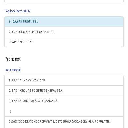
Top localitate CAEN
1. CAAFS PROFI SRL
2. BONJOUR ATELIER URBAN S.R.L.
3. APIS PAUL S.R.L.
Profit net
Top national
1. BANCA TRANSILVANIA SA
2. BRD - GROUPE SOCIETE GENERALE SA
3. BANCA COMERCIALA ROMANA SA
322035. SOCIETATE COOPERATIVĂ MEŞTEŞUGĂREASCĂ SERVIREA POPULAŢIEI