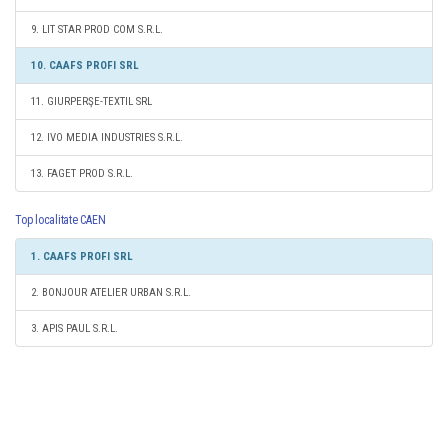
9. LIT STAR PROD COM S.R.L.
10. CAAFS PROFI SRL
11. GIURPERŞE-TEXTIL SRL
12. IVO MEDIA INDUSTRIES S.R.L.
13. FAGET PROD S.R.L.
Top localitate CAEN
1. CAAFS PROFI SRL
2. BONJOUR ATELIER URBAN S.R.L.
3. APIS PAUL S.R.L.