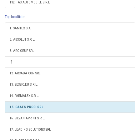
132. TAS AUTOMOBILE S.R.L.
Top localitate
1. SAMTEX S.A.
2. ABSOLUT S.R.L.
3. ARC GRUP SRL
12. ARCADA CON SRL
13. SESSIO.EU S.R.L.
14. FARMALEX S.R.L.
15. CAAFS PROFI SRL
16. SILVANIAPRINT S.R.L.
17. LEADING SOLUTIONS SRL