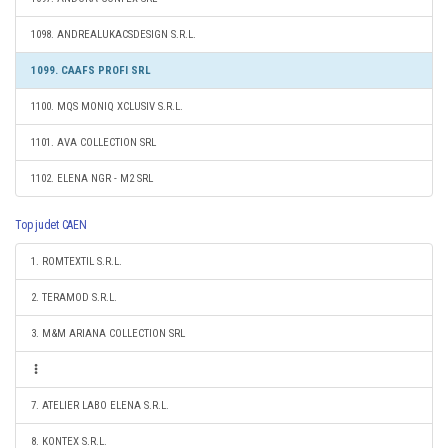
1098. ANDREALUKACSDESIGN S.R.L.
1099. CAAFS PROFI SRL
1100. MQS MONIQ XCLUSIV S.R.L.
1101. AVA COLLECTION SRL
1102. ELENA NGR - M2 SRL
Top judet CAEN
1. ROMTEXTIL S.R.L.
2. TERAMOD S.R.L.
3. M&M ARIANA COLLECTION SRL
7. ATELIER LABO ELENA S.R.L.
8. KONTEX S.R.L.