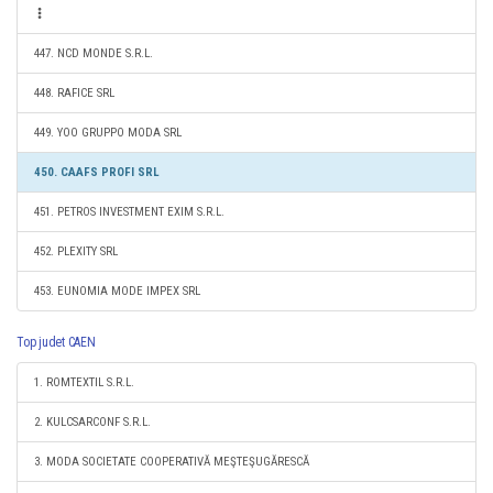
447. NCD MONDE S.R.L.
448. RAFICE SRL
449. YOO GRUPPO MODA SRL
450. CAAFS PROFI SRL
451. PETROS INVESTMENT EXIM S.R.L.
452. PLEXITY SRL
453. EUNOMIA MODE IMPEX SRL
Top judet CAEN
1. ROMTEXTIL S.R.L.
2. KULCSARCONF S.R.L.
3. MODA SOCIETATE COOPERATIVĂ MEŞTEŞUGĂRESCĂ