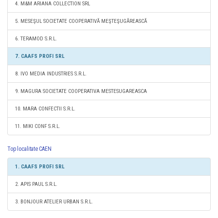
4. M&M ARIANA COLLECTION SRL
5. MESEŞUL SOCIETATE COOPERATIVĂ MEŞTEŞUGĂREASCĂ
6. TERAMOD S.R.L.
7. CAAFS PROFI SRL
8. IVO MEDIA INDUSTRIES S.R.L.
9. MAGURA SOCIETATE COOPERATIVA MESTESUGAREASCA
10. MARA CONFECTII S.R.L.
11. MIKI CONF S.R.L.
Top localitate CAEN
1. CAAFS PROFI SRL
2. APIS PAUL S.R.L.
3. BONJOUR ATELIER URBAN S.R.L.