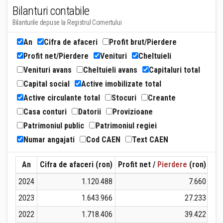
Bilanturi contabile
Bilanturile depuse la Registrul Comertului
An
Cifra de afaceri
Profit brut/Pierdere
Profit net/Pierdere
Venituri
Cheltuieli
Venituri avans
Cheltuieli avans
Capitaluri total
Capital social
Active imobilizate total
Active circulante total
Stocuri
Creante
Casa conturi
Datorii
Provizioane
Patrimoniul public
Patrimoniul regiei
Numar angajati
Cod CAEN
Text CAEN
An
Cifra de afaceri (ron)
Profit net /
Pierdere
(ron)
Ven
2024
1.120.488
7.660
2023
1.643.966
27.233
2022
1.718.406
39.422