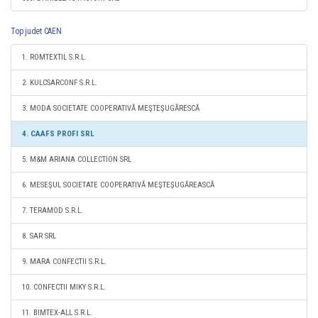
Top judet CAEN
1. ROMTEXTIL S.R.L.
2. KULCSARCONF S.R.L.
3. MODA SOCIETATE COOPERATIVĂ MEŞTEŞUGĂRESCĂ
4. CAAFS PROFI SRL
5. M&M ARIANA COLLECTION SRL
6. MESEŞUL SOCIETATE COOPERATIVĂ MEŞTEŞUGĂREASCĂ
7. TERAMOD S.R.L.
8. SAR SRL
9. MARA CONFECTII S.R.L.
10. CONFECTII MIKY S.R.L.
11. BIMTEX-ALL S.R.L.