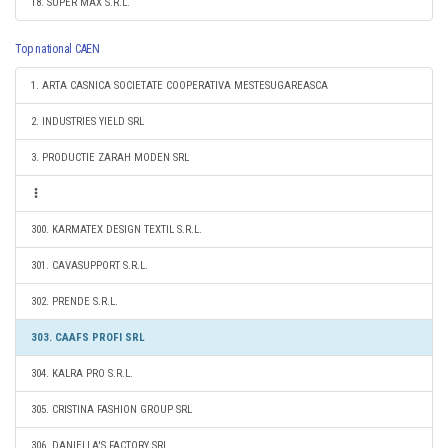
18. SUPER MAX S.R.L.
Top national CAEN
1. ARTA CASNICA SOCIETATE COOPERATIVA MESTESUGAREASCA
2. INDUSTRIES YIELD SRL
3. PRODUCTIE ZARAH MODEN SRL
300. KARMATEX DESIGN TEXTIL S.R.L.
301. CAVASUPPORT S.R.L.
302. PRENDE S.R.L.
303. CAAFS PROFI SRL
304. KALRA PRO S.R.L.
305. CRISTINA FASHION GROUP SRL
306. DANIELLA'S FACTORY SRL