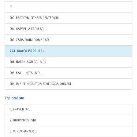
900. BEST-GYM FITNESS CENTER SRL
901. CAPSELLA FARM SRL
902. ZARA DAIM DOMER SRL
903. CAAFS PROFI SRL
904. NATAN AGRICOL S.R.L.
905. BALU INSTAL S.R.L.
906. IMB CLINICA STOMATOLOGICA 2015 SRL
Top localitate
1. FRAVEN SRL
2. GROVINVEST SRL
3. CERES PAN S.R.L.