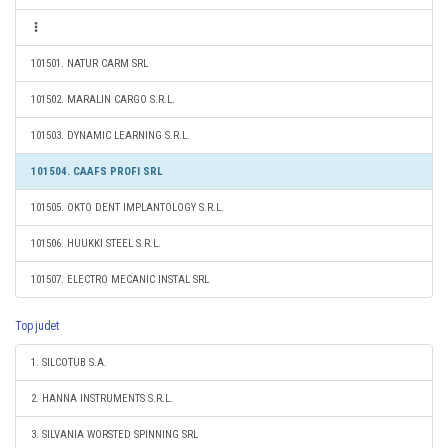
101501. NATUR CARM SRL
101502. MARALIN CARGO S.R.L.
101503. DYNAMIC LEARNING S.R.L.
101504. CAAFS PROFI SRL
101505. OKTO DENT IMPLANTOLOGY S.R.L.
101506. HUUKKI STEEL S.R.L.
101507. ELECTRO MECANIC INSTAL SRL
Top judet
1. SILCOTUB S.A.
2. HANNA INSTRUMENTS S.R.L.
3. SILVANIA WORSTED SPINNING SRL