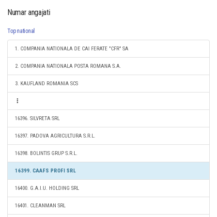
Numar angajati
Top national
1. COMPANIA NATIONALA DE CAI FERATE "CFR" SA
2. COMPANIA NATIONALA POSTA ROMANA S.A.
3. KAUFLAND ROMANIA SCS
16396. SILVRETA SRL
16397. PADOVA AGRICULTURA S.R.L.
16398. BOLINTIS GRUP S.R.L.
16399. CAAFS PROFI SRL
16400. G.A.I.U. HOLDING SRL
16401. CLEANMAN SRL