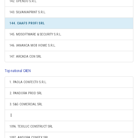
142. UPENDO S.R.L.
143. SILVANIAPRINT S.R.L.
144. CAAFS PROFI SRL
145. MDSOFTWARE & SECURITY S.R.L.
146. IANANCA MOB HOME S.R.L.
147. ARCADA CON SRL
Top national CAEN
1. PAOLA CONFECTII S.R.L.
2. PANDORA PROD SRL
3. S&G COMERCIAL SRL
1096. TEXILUC CONSTRUCT SRL
1097. ANDORA CONFEX SRL