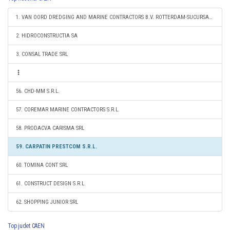
1. VAN OORD DREDGING AND MARINE CONTRACTORS B.V. ROTTERDAM-SUCURSALA CONSTANTA
2. HIDROCONSTRUCTIA SA
3. CONSAL TRADE SRL
56. CHD-MM S.R.L.
57. COREMAR MARINE CONTRACTORS S.R.L.
58. PRODACVA CARISMA SRL
59. CARPATIN PRESTCOM S.R.L.
60. TOMINA CONT SRL
61. CONSTRUCT DESIGN S.R.L.
62. SHOPPING JUNIOR SRL
Top judet CAEN