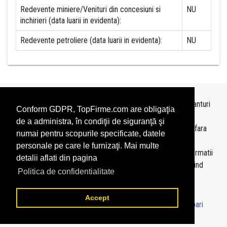
Redevente miniere/Venituri din concesiuni si
NU
inchirieri (data luarii in evidenta):
Redevente petroliere (data luarii in evidenta):
NU
Topurile sunt realizate de
TopFirme
pe baza ultimelor bilanturi
Conform GDPR, TopFirme.com are obligaţia
depuse si au scop informativ.
de a administra, în condiţii de siguranţă şi
Este interzisa folosirea topurilor fara acordul TopFirme si fara
numai pentru scopurile specificate, datele
precizarea sursei.
personale pe care le furnizaţi. Mai multe
Daca doriti sa achizitionati
topuri personalizate
sau informatii
detalii aflati din pagina
despre agentii economici va rugam sa ne contactati folosind
Politica de confidentialitate
sectiunea
Contact
Accept
© 2026 - TopFirme -
Termeni si conditii
-
Contact
-
Intrebari
frecvente