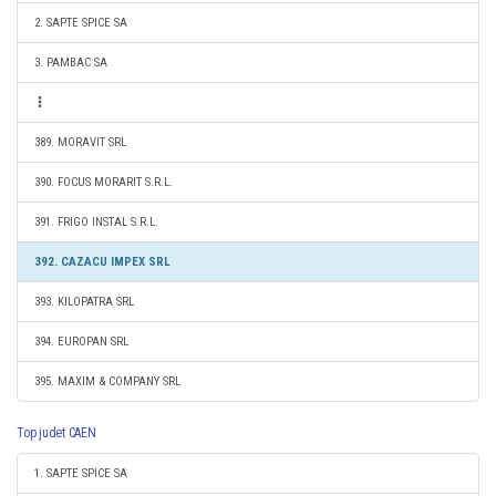
2. SAPTE SPICE SA
3. PAMBAC SA
389. MORAVIT SRL
390. FOCUS MORARIT S.R.L.
391. FRIGO INSTAL S.R.L.
392. CAZACU IMPEX SRL
393. KILOPATRA SRL
394. EUROPAN SRL
395. MAXIM & COMPANY SRL
Top judet CAEN
1. SAPTE SPICE SA