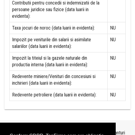
Contributii pentru concedii si indemnizatii de la
persoane juridice sau fizice (data luarii in
evidenta):
Taxa jocuri de noroc (data luarii in evidenta):
NU
Impozit pe veniturile din salarii si asimilate
NU
salariilor (data luarii in evidenta):
Impozit la titeiul si la gazele naturale din
NU
productia interna (data luarii in evidenta):
Redevente miniere/Venituri din concesiuni si
NU
inchirieri (data luarii in evidenta):
Redevente petroliere (data luarii in evidenta):
NU
Topurile sunt realizate de
TopFirme
pe baza ultimelor bilanturi