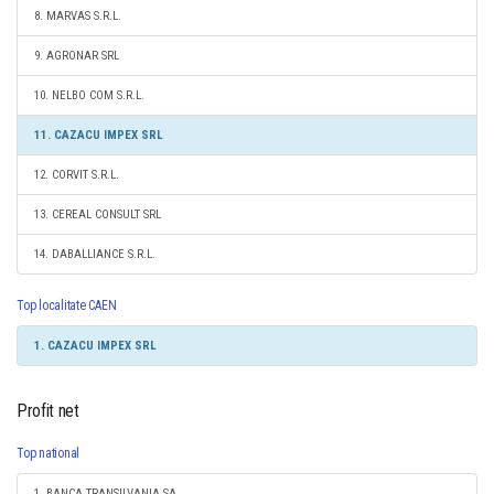
8. MARVAS S.R.L.
9. AGRONAR SRL
10. NELBO COM S.R.L.
11. CAZACU IMPEX SRL
12. CORVIT S.R.L.
13. CEREAL CONSULT SRL
14. DABALLIANCE S.R.L.
Top localitate CAEN
1. CAZACU IMPEX SRL
Profit net
Top national
1. BANCA TRANSILVANIA SA