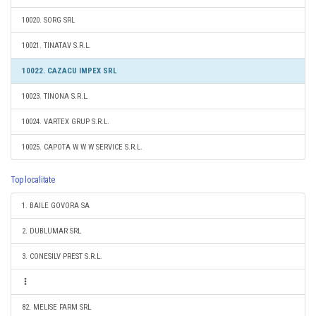
10020. SORG SRL
10021. TINATAV S.R.L.
10022. CAZACU IMPEX SRL
10023. TINONA S.R.L.
10024. VARTEX GRUP S.R.L.
10025. CAPOTA W W W SERVICE S.R.L.
Top localitate
1. BAILE GOVORA SA
2. DUBLUMAR SRL
3. CONESILV PREST S.R.L.
82. MELISE FARM SRL