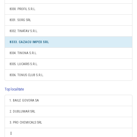
8330. PROFIL S.R.L.
8331. SORG SRL
8332. TINATAV S.R.L.
8333. CAZACU IMPEX SRL
8334. TINONA S.R.L.
8335. LUCARIS S.R.L.
8336. TONUS CLUB S.R.L.
Top localitate
1. BAILE GOVORA SA
2. DUBLUMAR SRL
3. PRO CHEMICALS SRL