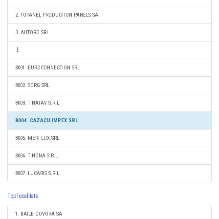
2. TOPANEL PRODUCTION PANELS SA
3. AUTORO SRL
8001. EUROCONNECTION SRL
8002. SORG SRL
8003. TINATAV S.R.L.
8004. CAZACU IMPEX SRL
8005. MERI-LUX SRL
8006. TINONA S.R.L.
8007. LUCARIS S.R.L.
Top localitate
1. BAILE GOVORA SA