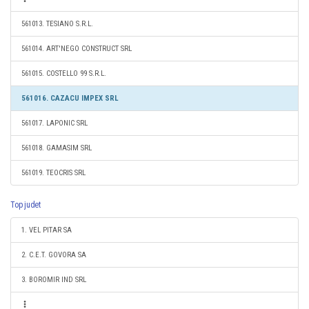
561013. TESIANO S.R.L.
561014. ART'NEGO CONSTRUCT SRL
561015. COSTELLO 99 S.R.L.
561016. CAZACU IMPEX SRL
561017. LAPONIC SRL
561018. GAMASIM SRL
561019. TEOCRIS SRL
Top judet
1. VEL PITAR SA
2. C.E.T. GOVORA SA
3. BOROMIR IND SRL