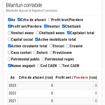
Bilanturi contabile
Bilanturile depuse la Registrul Comertului
An
Cifra de afaceri
Profit brut/Pierdere
Profit net/Pierdere
Venituri
Cheltuieli
Venituri avans
Cheltuieli avans
Capitaluri total
Capital social
Active imobilizate total
Active circulante total
Stocuri
Creante
Casa conturi
Datorii
Provizioane
Patrimoniul public
Patrimoniul regiei
Numar angajati
Cod CAEN
Text CAEN
An
Cifra de afaceri (ron)
Profit net /
Pierdere
(ron)
Ven
2023
0
- 0
2022
0
- 0
2021
0
- 0