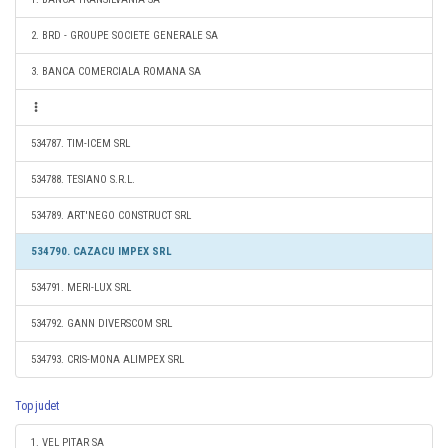
2. BRD - GROUPE SOCIETE GENERALE SA
3. BANCA COMERCIALA ROMANA SA
534787. TIM-ICEM SRL
534788. TESIANO S.R.L.
534789. ART'NEGO CONSTRUCT SRL
534790. CAZACU IMPEX SRL
534791. MERI-LUX SRL
534792. GANN DIVERSCOM SRL
534793. CRIS-MONA ALIMPEX SRL
Top judet
1. VEL PITAR SA