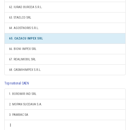
62. IURAD BURCEA S.R.L.
63. STAELCO SRL
64. AGOSTNORIS S.R.L.
65. CAZACU IMPEX SRL
66. BIONI IMPEX SRL
67. REALIMOBIL SRL
68. CASMIHIMPEX S.R.L.
Top national CAEN
1. BOROMIR IND SRL
2. MOPAN SUCEAVA S.A.
3. PAMBAC SA