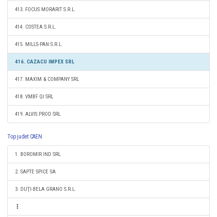
413. FOCUS MORARIT S.R.L.
414. COSTEA S.R.L.
415. MILLS-PAN S.R.L.
416. CAZACU IMPEX SRL
417. MAXIM & COMPANY SRL
418. VMBF QI SRL
419. ALVIS PROD SRL
Top judet CAEN
1. BOROMIR IND SRL
2. SAPTE SPICE SA
3. DUŢI-BELA GRANO S.R.L.