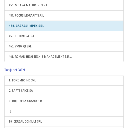
456. MOARA MALURENI S.R.L.
457. FOCUS MORARIT S.R.L.
458. CAZACU IMPEX SRL
459. KILOPATRA SRL
460. VMBF QI SRL
461. ROMAN HIGH TECH & MANAGEMENT S.R.L.
Top judet CAEN
1. BOROMIR IND SRL
2. SAPTE SPICE SA
3. DUŢI-BELA GRANO S.R.L.
10. CEREAL CONSULT SRL