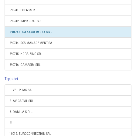
690741. POPAS S.R.L.
690742. IMPRIGRAF SRL
690743. CAZACU IMPEX SRL
690744. RCS MANAGEMENT SA
690745. HORAIZING SRL
690746. GAMASIM SRL
Top judet
1. VEL PITAR SA
2. AVICARVIL SRL
3. DAMILA S.R.L.
10019. EUROCONNECTION SRL