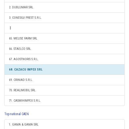
2. DUBLUMAR SRL
3. CONESILV PREST S.R.L.
65. MELISE FARM SRL
66. STAELCO SRL
67. AGOSTNORIS S.R.L.
68. CAZACU IMPEX SRL
69. CRINIAD S.R.L.
70. REALIMOBIL SRL
71. CASMIHIMPEX S.R.L.
Top national CAEN
1. GAMA & GAMA SRL