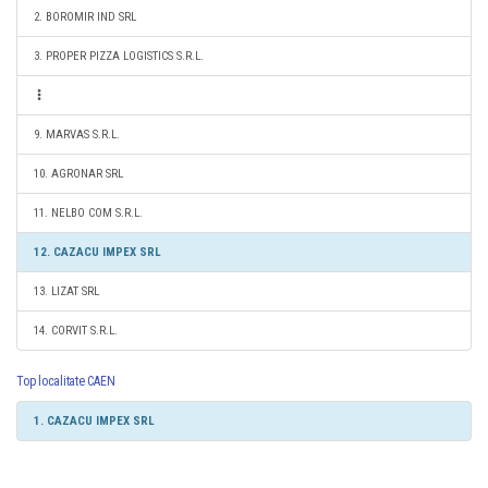
2. BOROMIR IND SRL
3. PROPER PIZZA LOGISTICS S.R.L.
9. MARVAS S.R.L.
10. AGRONAR SRL
11. NELBO COM S.R.L.
12. CAZACU IMPEX SRL
13. LIZAT SRL
14. CORVIT S.R.L.
Top localitate CAEN
1. CAZACU IMPEX SRL