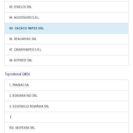
83. STAELCO SRL
84. AGOSTNORIS S.R.L.
85. CAZACU IMPEX SRL
86. REALIMOBIL SRL
87. CASMIHIMPEX S.R.L.
88. BITPREST SRL
Top national CAEN
1. PAMBAC SA
2. BOROMIR IND SRL
3. GOODMILLS ROMÂNIA SRL
455. MOPEXIM SRL