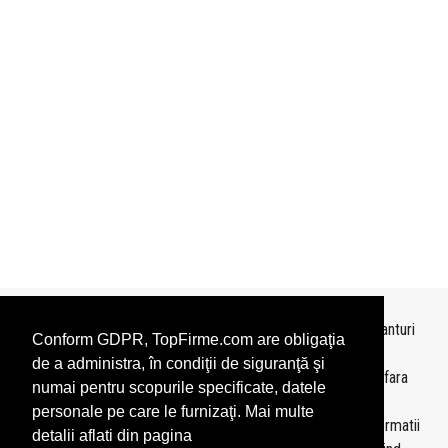
Topurile sunt realizate de
TopFirme
pe baza ultimelor bilanturi
Conform GDPR, TopFirme.com are obligaţia
depuse si au scop informativ.
de a administra, în condiţii de siguranţă şi
Este interzisa folosirea topurilor fara acordul TopFirme si fara
numai pentru scopurile specificate, datele
precizarea sursei.
personale pe care le furnizaţi. Mai multe
Daca doriti sa achizitionati
topuri personalizate
sau informatii
detalii aflati din pagina