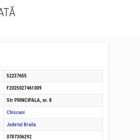
ATĂ
52237655
F2025027461009
Str PRINCIPALA, nr. 8
Chiscani
Judetul Braila
0787306292