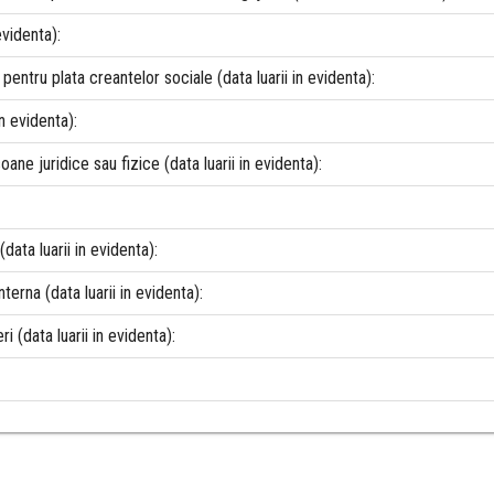
evidenta):
pentru plata creantelor sociale (data luarii in evidenta):
n evidenta):
oane juridice sau fizice (data luarii in evidenta):
(data luarii in evidenta):
nterna (data luarii in evidenta):
i (data luarii in evidenta):