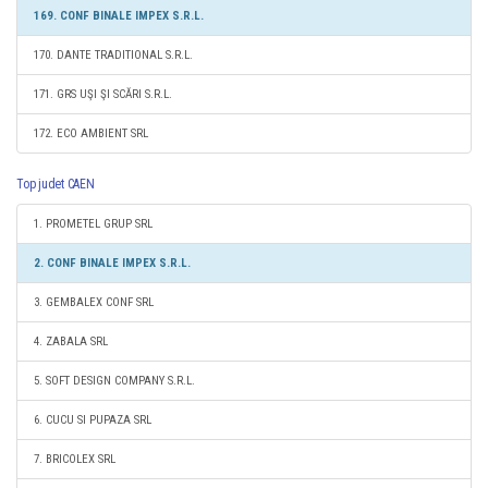
169. CONF BINALE IMPEX S.R.L.
170. DANTE TRADITIONAL S.R.L.
171. GRS UŞI ŞI SCĂRI S.R.L.
172. ECO AMBIENT SRL
Top judet CAEN
1. PROMETEL GRUP SRL
2. CONF BINALE IMPEX S.R.L.
3. GEMBALEX CONF SRL
4. ZABALA SRL
5. SOFT DESIGN COMPANY S.R.L.
6. CUCU SI PUPAZA SRL
7. BRICOLEX SRL