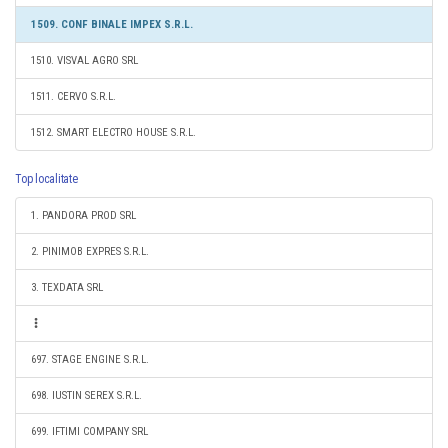
1509. CONF BINALE IMPEX S.R.L.
1510. VISVAL AGRO SRL
1511. CERVO S.R.L.
1512. SMART ELECTRO HOUSE S.R.L.
Top localitate
1. PANDORA PROD SRL
2. PINIMOB EXPRES S.R.L.
3. TEXDATA SRL
697. STAGE ENGINE S.R.L.
698. IUSTIN SEREX S.R.L.
699. IFTIMI COMPANY SRL