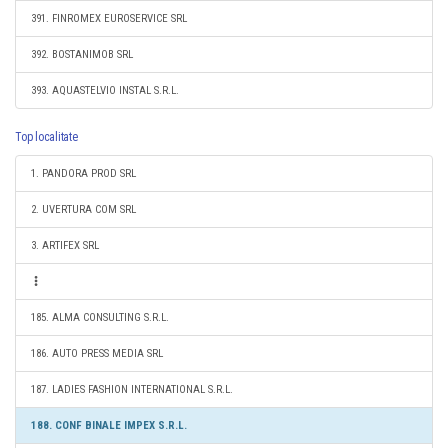
391. FINROMEX EUROSERVICE SRL
392. BOSTANIMOB SRL
393. AQUASTELVIO INSTAL S.R.L.
Top localitate
1. PANDORA PROD SRL
2. UVERTURA COM SRL
3. ARTIFEX SRL
185. ALMA CONSULTING S.R.L.
186. AUTO PRESS MEDIA SRL
187. LADIES FASHION INTERNATIONAL S.R.L.
188. CONF BINALE IMPEX S.R.L.