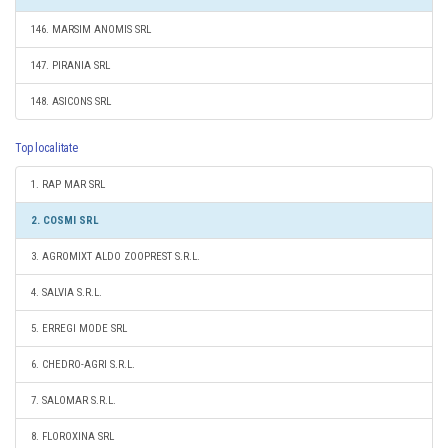
146. MARSIM ANOMIS SRL
147. PIRANIA SRL
148. ASICONS SRL
Top localitate
1. RAP MAR SRL
2. COSMI SRL
3. AGROMIXT ALDO ZOOPREST S.R.L.
4. SALVIA S.R.L.
5. ERREGI MODE SRL
6. CHEDRO-AGRI S.R.L.
7. SALOMAR S.R.L.
8. FLOROXINA SRL