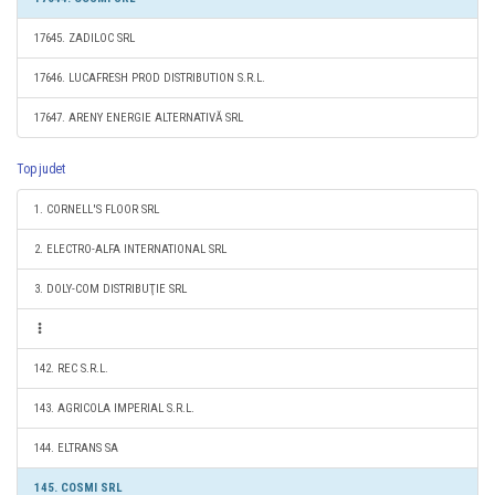
17645. ZADILOC SRL
17646. LUCAFRESH PROD DISTRIBUTION S.R.L.
17647. ARENY ENERGIE ALTERNATIVĂ SRL
Top judet
1. CORNELL'S FLOOR SRL
2. ELECTRO-ALFA INTERNATIONAL SRL
3. DOLY-COM DISTRIBUŢIE SRL
142. REC S.R.L.
143. AGRICOLA IMPERIAL S.R.L.
144. ELTRANS SA
145. COSMI SRL