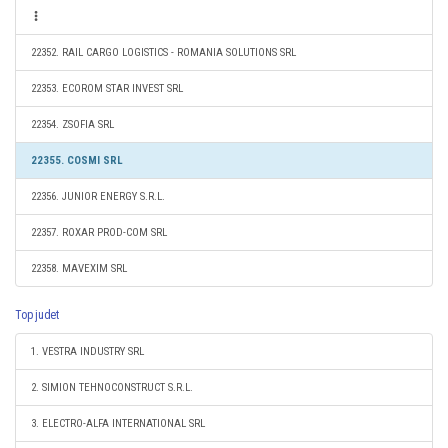
22352. RAIL CARGO LOGISTICS - ROMANIA SOLUTIONS SRL
22353. ECOROM STAR INVEST SRL
22354. ZSOFIA SRL
22355. COSMI SRL
22356. JUNIOR ENERGY S.R.L.
22357. ROXAR PROD-COM SRL
22358. MAVEXIM SRL
Top judet
1. VESTRA INDUSTRY SRL
2. SIMION TEHNOCONSTRUCT S.R.L.
3. ELECTRO-ALFA INTERNATIONAL SRL