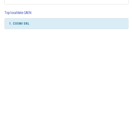
Top localitate CAEN
1. COSMI SRL