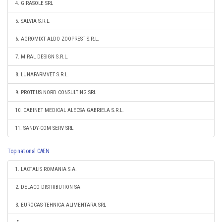
4. GIRASOLE SRL
5. SALVIA S.R.L.
6. AGROMIXT ALDO ZOOPREST S.R.L.
7. MIRAL DESIGN S.R.L.
8. LUNAFARMVET S.R.L.
9. PROTEUS NORD CONSULTING SRL
10. CABINET MEDICAL ALECSA GABRIELA S.R.L.
11. SANDY-COM SERV SRL
Top national CAEN
1. LACTALIS ROMANIA S.A.
2. DELACO DISTRIBUTION SA
3. EUROCAS-TEHNICA ALIMENTARA SRL