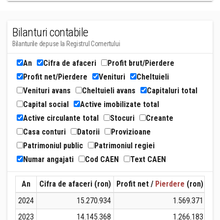
Bilanturi contabile
Bilanturile depuse la Registrul Comertului
An
Cifra de afaceri
Profit brut/Pierdere
Profit net/Pierdere
Venituri
Cheltuieli
Venituri avans
Cheltuieli avans
Capitaluri total
Capital social
Active imobilizate total
Active circulante total
Stocuri
Creante
Casa conturi
Datorii
Provizioane
Patrimoniul public
Patrimoniul regiei
Numar angajati
Cod CAEN
Text CAEN
An
Cifra de afaceri (ron)
Profit net /
Pierdere
(ron)
Ven
2024
15.270.934
1.569.371
2023
14.145.368
1.266.183