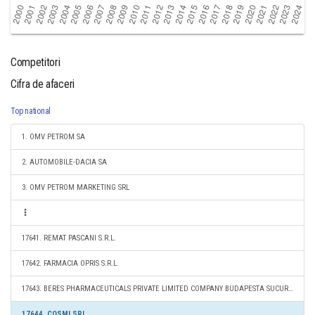
Competitori
Cifra de afaceri
Top national
1. OMV PETROM SA
2. AUTOMOBILE-DACIA SA
3. OMV PETROM MARKETING SRL
17641. REMAT PASCANI S.R.L.
17642. FARMACIA OPRIS S.R.L.
17643. BERES PHARMACEUTICALS PRIVATE LIMITED COMPANY BUDAPESTA SUCURSALA SÎNTANA DE MUREȘ
17644. COSMI SRL