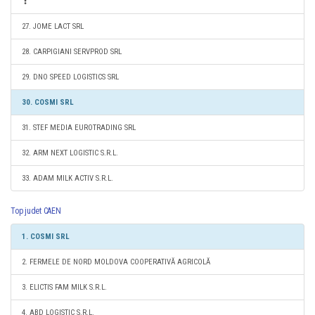
27. JOME LACT SRL
28. CARPIGIANI SERVPROD SRL
29. DNO SPEED LOGISTICS SRL
30. COSMI SRL
31. STEF MEDIA EUROTRADING SRL
32. ARM NEXT LOGISTIC S.R.L.
33. ADAM MILK ACTIV S.R.L.
Top judet CAEN
1. COSMI SRL
2. FERMELE DE NORD MOLDOVA COOPERATIVĂ AGRICOLĂ
3. ELICTIS FAM MILK S.R.L.
4. ABD LOGISTIC S.R.L.