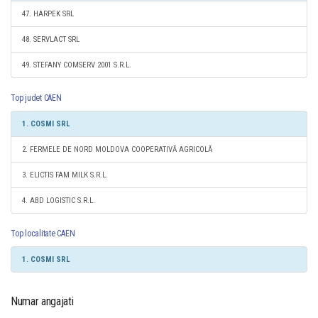
47. HARPEK SRL
48. SERVLACT SRL
49. STEFANY COMSERV 2001 S.R.L.
Top judet CAEN
1. COSMI SRL
2. FERMELE DE NORD MOLDOVA COOPERATIVĂ AGRICOLĂ
3. ELICTIS FAM MILK S.R.L.
4. ABD LOGISTIC S.R.L.
Top localitate CAEN
1. COSMI SRL
Numar angajati