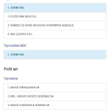
1. COSMI SRL
2. ELICTIS FAM MILK S.R.L.
3. FERMELE DE NORD MOLDOVA COOPERATIVĂ AGRICOLĂ
4. ABD LOGISTIC S.R.L.
Top localitate CAEN
1. COSMI SRL
Profit net
Top national
1. BANCA TRANSILVANIA SA
2. BRD - GROUPE SOCIETE GENERALE SA
3. BANCA COMERCIALA ROMANA SA