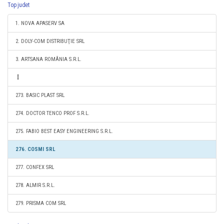
Top judet
1. NOVA APASERV SA
2. DOLY-COM DISTRIBUŢIE SRL
3. ARTSANA ROMÂNIA S.R.L.
273. BASIC PLAST SRL
274. DOCTOR TENCO PROF S.R.L.
275. FABIO BEST EASY ENGINEERING S.R.L.
276. COSMI SRL
277. CONFEX SRL
278. ALMIR S.R.L.
279. PRISMA COM SRL