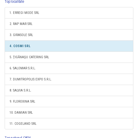
Top localitate
1. ERREGI MODE SRL
2. RAP MAR SRL
3. GIRASOLE SRL
4. COSMI SRL
5. ŢIGĂNAŞU CATERING SRL
6. SALOMAR S.R.L.
7. DUMITROPOLIS EXPO S.R.L.
8. SALVIA S.R.L.
9. FLOROXINA SRL
10. DAMIAN SRL
11. COGELAND SRL