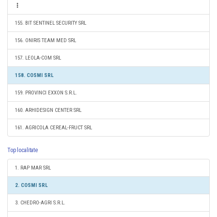
155. BIT SENTINEL SECURITY SRL
156. ONIRIS TEAM MED SRL
157. LEOLA-COM SRL
158. COSMI SRL
159. PROVINCI EXXON S.R.L.
160. ARHIDESIGN CENTER SRL
161. AGRICOLA CEREAL-FRUCT SRL
Top localitate
1. RAP MAR SRL
2. COSMI SRL
3. CHEDRO-AGRI S.R.L.