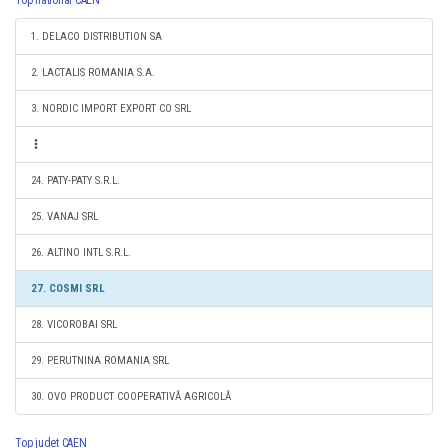
Top national CAEN
1. DELACO DISTRIBUTION SA
2. LACTALIS ROMANIA S.A.
3. NORDIC IMPORT EXPORT CO SRL
24. PATY-PATY S.R.L.
25. VANAJ SRL
26. ALTINO INTL S.R.L.
27. COSMI SRL
28. VICOROBAI SRL
29. PERUTNINA ROMANIA SRL
30. OVO PRODUCT COOPERATIVĂ AGRICOLĂ
Top judet CAEN