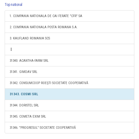
Top national
1. COMPANIA NATIONALA DE CAI FERATE "CFR" SA
2. COMPANIA NATIONALA POSTA ROMANA S.A.
3. KAUFLAND ROMANIA SCS
31340. ACANTHA-FARM SRL
31341. GIMDAV SRL
31342. CONSUMCOOP ROEŞTI SOCIETATE COOPERATIVĂ
31343. COSMI SRL
31344. DORISTEL SRL
31345. COMETA EXIM SRL
31346. "PROGRESUL" SOCIETATE COOPERATIVĂ