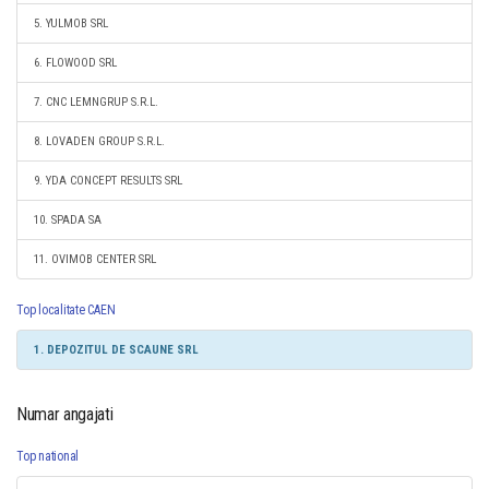
5. YULMOB SRL
6. FLOWOOD SRL
7. CNC LEMNGRUP S.R.L.
8. LOVADEN GROUP S.R.L.
9. YDA CONCEPT RESULTS SRL
10. SPADA SA
11. OVIMOB CENTER SRL
Top localitate CAEN
1. DEPOZITUL DE SCAUNE SRL
Numar angajati
Top national