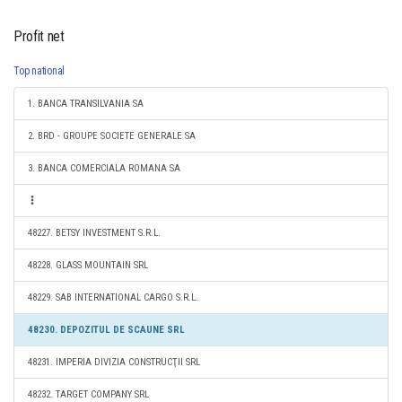
Profit net
Top national
1. BANCA TRANSILVANIA SA
2. BRD - GROUPE SOCIETE GENERALE SA
3. BANCA COMERCIALA ROMANA SA
48227. BETSY INVESTMENT S.R.L.
48228. GLASS MOUNTAIN SRL
48229. SAB INTERNATIONAL CARGO S.R.L.
48230. DEPOZITUL DE SCAUNE SRL
48231. IMPERIA DIVIZIA CONSTRUCŢII SRL
48232. TARGET COMPANY SRL