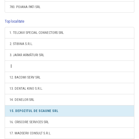
783. POIANA PATI SRL
Top localitate
1. TELCAVI SPECIAL CONNECTORS SRL
2. STIBINA S.R.L.
3. JAFAR ARMĂTURI SRL
12. BACOMI SERV SRL
13. DENTAL KINO S.R.L.
14. DENELOR SRL
15. DEPOZITUL DE SCAUNE SRL
16. CRISCORE SERVICES SRL
17. MADSERV CONSULT S.R.L.