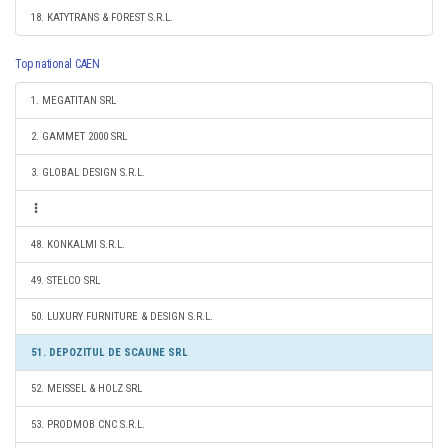
18. KATYTRANS & FOREST S.R.L.
Top national CAEN
1. MEGATITAN SRL
2. GAMMET 2000 SRL
3. GLOBAL DESIGN S.R.L.
48. KONKALMI S.R.L.
49. STELCO SRL
50. LUXURY FURNITURE & DESIGN S.R.L.
51. DEPOZITUL DE SCAUNE SRL
52. MEISSEL & HOLZ SRL
53. PRODMOB CNC S.R.L.