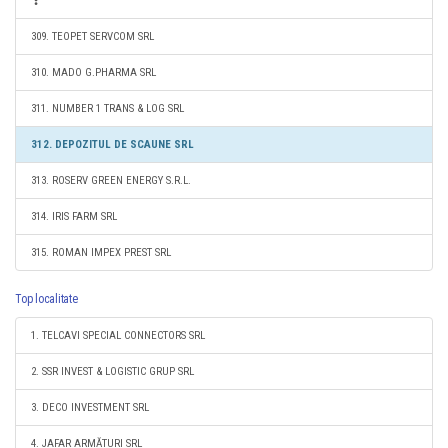
309. TEOPET SERVCOM SRL
310. MADO G.PHARMA SRL
311. NUMBER 1 TRANS & LOG SRL
312. DEPOZITUL DE SCAUNE SRL
313. ROSERV GREEN ENERGY S.R.L.
314. IRIS FARM SRL
315. ROMAN IMPEX PREST SRL
Top localitate
1. TELCAVI SPECIAL CONNECTORS SRL
2. SSR INVEST & LOGISTIC GRUP SRL
3. DECO INVESTMENT SRL
4. JAFAR ARMĂTURI SRL