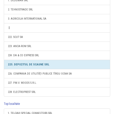
1. DEDEMAN SRL
2. TEHNOSTRADE SRL
3. AGRICOLA INTERNATIONAL SA
222. SCUT SA
223. ANCA-ROM SRL
224. DA & CO EXPRESS SRL
225. DEPOZITUL DE SCAUNE SRL
226. COMPANIA DE UTILITĂŢI PUBLICE TÎRGU OCNA SA
227. P.M.V. WOODS S.R.L.
228. ELECTROPREST SRL
Top localitate
1. TELCAVI SPECIAL CONNECTORS SRL