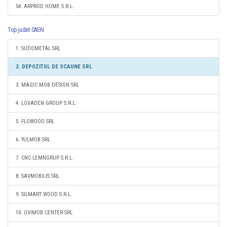
54. ARPROD HOME S.R.L.
Top judet CAEN
1. SUDOMETAL SRL
2. DEPOZITUL DE SCAUNE SRL
3. MAGIC MOB DESIGN SRL
4. LOVADEN GROUP S.R.L.
5. FLOWOOD SRL
6. YULMOB SRL
7. CNC LEMNGRUP S.R.L.
8. SAVMOBILIS SRL
9. SILMART WOOD S.R.L.
10. OVIMOB CENTER SRL