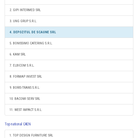
2. GIPI INTERMED SRL
3. UNG GRUP S.R.L.
4. DEPOZITUL DE SCAUNE SRL
5. BONISSIMO CATERING S.R.L.
6. KAM SRL
7. ELBICOM S.R.L.
8. FORMAP INVEST SRL
9. BORIS-TRANS S.R.L.
10. BACOMI SERV SRL
11. WEST IMPACT S.R.L.
Top national CAEN
1. TOP DESIGN FURNITURE SRL