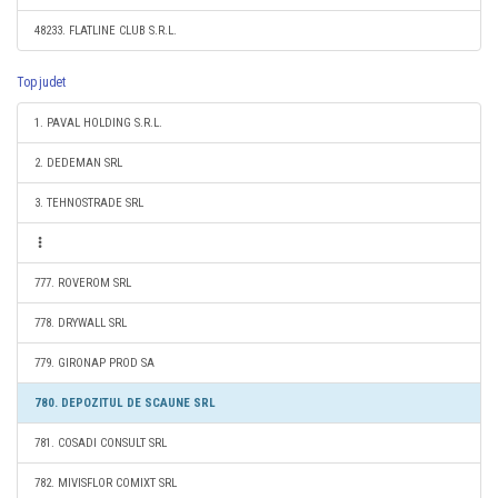
48233. FLATLINE CLUB S.R.L.
Top judet
1. PAVAL HOLDING S.R.L.
2. DEDEMAN SRL
3. TEHNOSTRADE SRL
777. ROVEROM SRL
778. DRYWALL SRL
779. GIRONAP PROD SA
780. DEPOZITUL DE SCAUNE SRL
781. COSADI CONSULT SRL
782. MIVISFLOR COMIXT SRL