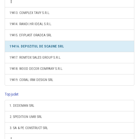
19413. COMPLEX TAVY S.R.L.
19414. RANDI.HR IDEAL S.R.L.
19415. EFIPLAST ORADEA SRL
19416. DEPOZITUL DE SCAUNE SRL
19417. ROMTOX SALES GROUP S.R.L.
19418. WOOD DECOR COMPANY S.R.L.
19419. CORAL IRM DESIGN SRL
Top judet
1. DEDEMAN SRL
2. SPEDITION UMB SRL
3. SA & PE CONSTRUCT SRL