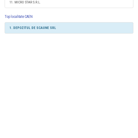
11. MICRO STAR S.R.L.
Top localitate CAEN
1. DEPOZITUL DE SCAUNE SRL