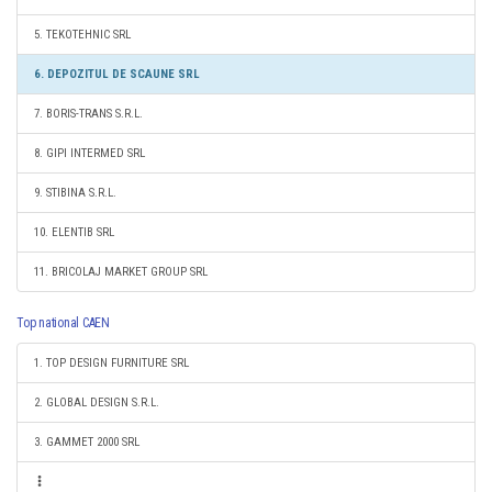
5. TEKOTEHNIC SRL
6. DEPOZITUL DE SCAUNE SRL
7. BORIS-TRANS S.R.L.
8. GIPI INTERMED SRL
9. STIBINA S.R.L.
10. ELENTIB SRL
11. BRICOLAJ MARKET GROUP SRL
Top national CAEN
1. TOP DESIGN FURNITURE SRL
2. GLOBAL DESIGN S.R.L.
3. GAMMET 2000 SRL