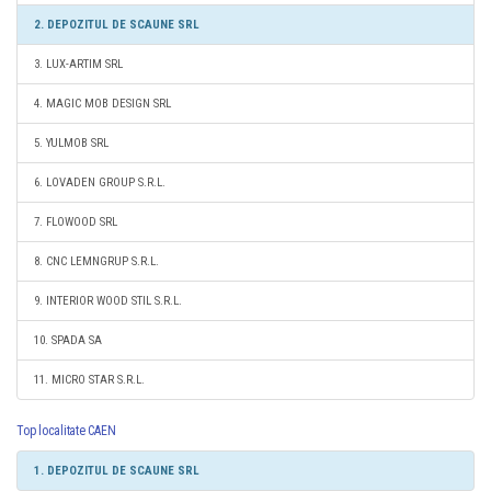
2. DEPOZITUL DE SCAUNE SRL
3. LUX-ARTIM SRL
4. MAGIC MOB DESIGN SRL
5. YULMOB SRL
6. LOVADEN GROUP S.R.L.
7. FLOWOOD SRL
8. CNC LEMNGRUP S.R.L.
9. INTERIOR WOOD STIL S.R.L.
10. SPADA SA
11. MICRO STAR S.R.L.
Top localitate CAEN
1. DEPOZITUL DE SCAUNE SRL