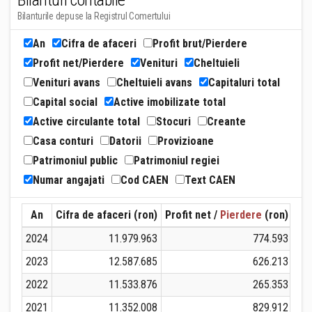
Bilanturi contabile
Bilanturile depuse la Registrul Comertului
An
Cifra de afaceri
Profit brut/Pierdere
Profit net/Pierdere
Venituri
Cheltuieli
Venituri avans
Cheltuieli avans
Capitaluri total
Capital social
Active imobilizate total
Active circulante total
Stocuri
Creante
Casa conturi
Datorii
Provizioane
Patrimoniul public
Patrimoniul regiei
Numar angajati
Cod CAEN
Text CAEN
An
Cifra de afaceri (ron)
Profit net /
Pierdere
(ron)
Ven
2024
11.979.963
774.593
2023
12.587.685
626.213
2022
11.533.876
265.353
2021
11.352.008
829.912