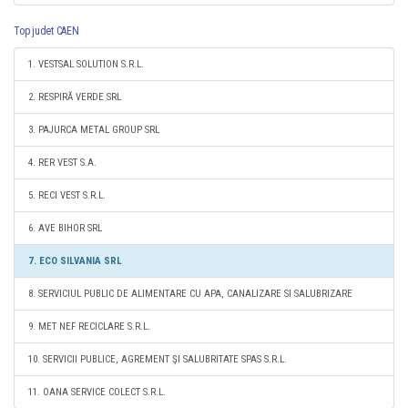
Top judet CAEN
1. VESTSAL SOLUTION S.R.L.
2. RESPIRĂ VERDE SRL
3. PAJURCA METAL GROUP SRL
4. RER VEST S.A.
5. RECI VEST S.R.L.
6. AVE BIHOR SRL
7. ECO SILVANIA SRL
8. SERVICIUL PUBLIC DE ALIMENTARE CU APA, CANALIZARE SI SALUBRIZARE
9. MET NEF RECICLARE S.R.L.
10. SERVICII PUBLICE, AGREMENT ŞI SALUBRITATE SPAS S.R.L.
11. OANA SERVICE COLECT S.R.L.