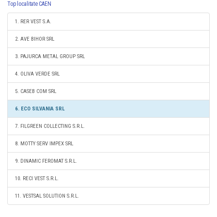
Top localitate CAEN
1. RER VEST S.A.
2. AVE BIHOR SRL
3. PAJURCA METAL GROUP SRL
4. OLIVA VERDE SRL
5. CASEB COM SRL
6. ECO SILVANIA SRL
7. FILGREEN COLLECTING S.R.L.
8. MOTTY SERV IMPEX SRL
9. DINAMIC FEROMAT S.R.L.
10. RECI VEST S.R.L.
11. VESTSAL SOLUTION S.R.L.