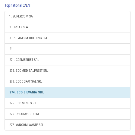
Top national CAEN
1. SUPERCOM SA
2. URBAN S.A.
3. POLARIS M.HOLDING SRL
271. COSMESIRET SRL
272. ECOMED SALPREST SRL
273. ECODERATISAL SRL
274. ECO SILVANIA SRL
275. ECO SENS S.R.L.
276. RECORWOOD SRL
277. YANCOM-WASTE SRL