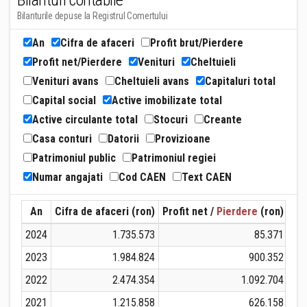
Bilanturi contabile
Bilanturile depuse la Registrul Comertului
An
Cifra de afaceri
Profit brut/Pierdere
Profit net/Pierdere
Venituri
Cheltuieli
Venituri avans
Cheltuieli avans
Capitaluri total
Capital social
Active imobilizate total
Active circulante total
Stocuri
Creante
Casa conturi
Datorii
Provizioane
Patrimoniul public
Patrimoniul regiei
Numar angajati
Cod CAEN
Text CAEN
An
Cifra de afaceri (ron)
Profit net /
Pierdere
(ron)
Ven
2024
1.735.573
85.371
2023
1.984.824
900.352
2022
2.474.354
1.092.704
2021
1.215.858
626.158