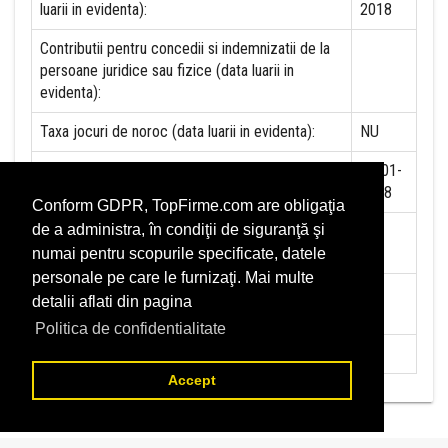
luarii in evidenta):
2018
Contributii pentru concedii si indemnizatii de la
persoane juridice sau fizice (data luarii in
evidenta):
Taxa jocuri de noroc (data luarii in evidenta):
NU
Impozit pe veniturile din salarii si asimilate
01-01-
salariilor (data luarii in evidenta):
2018
Conform GDPR, TopFirme.com are obligaţia
de a administra, în condiţii de siguranţă şi
Impozit la titeiul si la gazele naturale din
NU
productia interna (data luarii in evidenta):
numai pentru scopurile specificate, datele
personale pe care le furnizaţi. Mai multe
Redevente miniere/Venituri din concesiuni si
NU
detalii aflati din pagina
inchirieri (data luarii in evidenta):
Politica de confidentialitate
Redevente petroliere (data luarii in evidenta):
NU
Accept