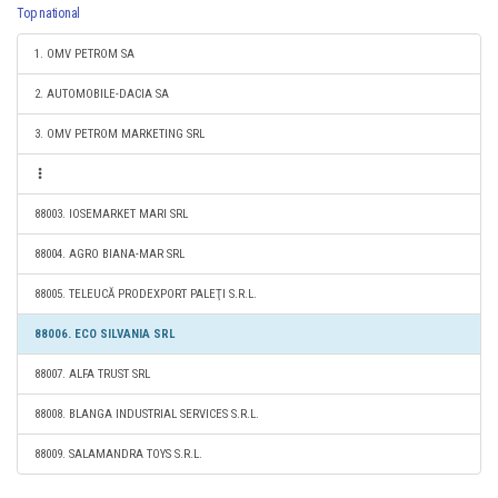
Top national
1. OMV PETROM SA
2. AUTOMOBILE-DACIA SA
3. OMV PETROM MARKETING SRL
88003. IOSEMARKET MARI SRL
88004. AGRO BIANA-MAR SRL
88005. TELEUCĂ PRODEXPORT PALEŢI S.R.L.
88006. ECO SILVANIA SRL
88007. ALFA TRUST SRL
88008. BLANGA INDUSTRIAL SERVICES S.R.L.
88009. SALAMANDRA TOYS S.R.L.