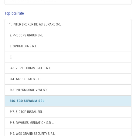
Top localitate
1. INTER BROKER DE ASIGURARE SRL
2. PROCONS GROUP SRL
3. OPTIMEDIA S.R.L.
643. ZILZEL COMMERCE S.R.L.
644. AKEEN PRO S.R.L.
645. INTERMODAL VEST SRL
646. ECO SILVANIA SRL
647. BIOTOP INSTAL SRL
648. FAVOURS MEDIATION S.R.L.
649. WGS GRAND SECURITY S.R.L.