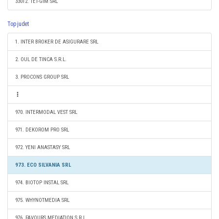
33012. TET-GIM SRL
Top judet
1. INTER BROKER DE ASIGURARE SRL
2. OUL DE TINCA S.R.L.
3. PROCONS GROUP SRL
970. INTERMODAL VEST SRL
971. DEKOROM PRO SRL
972. YENI ANASTASY SRL
973. ECO SILVANIA SRL
974. BIOTOP INSTAL SRL
975. WHYNOTMEDIA SRL
976. FAVOURS MEDIATION S.R.L.