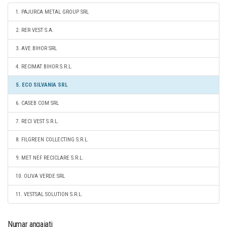
1. PAJURCA METAL GROUP SRL
2. RER VEST S.A.
3. AVE BIHOR SRL
4. RECIMAT BIHOR S.R.L.
5. ECO SILVANIA SRL
6. CASEB COM SRL
7. RECI VEST S.R.L.
8. FILGREEN COLLECTING S.R.L.
9. MET NEF RECICLARE S.R.L.
10. OLIVA VERDE SRL
11. VESTSAL SOLUTION S.R.L.
Numar angajati