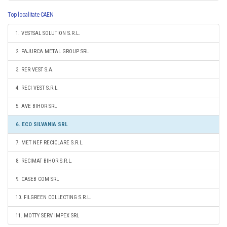
Top localitate CAEN
1. VESTSAL SOLUTION S.R.L.
2. PAJURCA METAL GROUP SRL
3. RER VEST S.A.
4. RECI VEST S.R.L.
5. AVE BIHOR SRL
6. ECO SILVANIA SRL
7. MET NEF RECICLARE S.R.L.
8. RECIMAT BIHOR S.R.L.
9. CASEB COM SRL
10. FILGREEN COLLECTING S.R.L.
11. MOTTY SERV IMPEX SRL