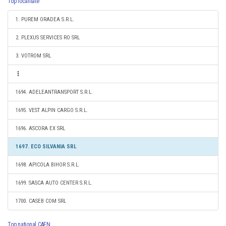
Top localitate
1. PUREM ORADEA S.R.L.
2. PLEXUS SERVICES RO SRL
3. VOTROM SRL
1694. ADELEANTRANSPORT S.R.L.
1695. VEST ALPIN CARGO S.R.L.
1696. ASCORA EX SRL
1697. ECO SILVANIA SRL
1698. APICOLA BIHOR S.R.L.
1699. SASCA AUTO CENTER S.R.L.
1700. CASEB COM SRL
Top national CAEN