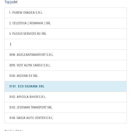
Top judet
1. PUREM ORADEA S.R.L.
2. CELESTICA ( ROMANIA ) SRL
3. PLEXUS SERVICES RO SRL
3098. ADELEANTRANSPORT S.R.L.
3099. VEST ALPIN CARGO S.R.L.
3100. ASCORA EX SRL
3101. ECO SILVANIA SRL
3102. APICOLA BIHOR S.R.L.
3103. JEVEMAR TRANSPORT SRL
3104. SASCA AUTO CENTER S.R.L.