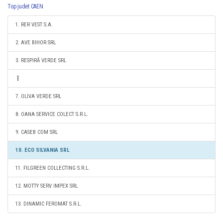
Top judet CAEN
1. RER VEST S.A.
2. AVE BIHOR SRL
3. RESPIRĂ VERDE SRL
7. OLIVA VERDE SRL
8. OANA SERVICE COLECT S.R.L.
9. CASEB COM SRL
10. ECO SILVANIA SRL
11. FILGREEN COLLECTING S.R.L.
12. MOTTY SERV IMPEX SRL
13. DINAMIC FEROMAT S.R.L.