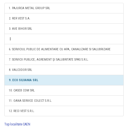
1. PAJURCA METAL GROUP SRL
2. RER VEST S.A.
3. AVE BIHOR SRL
6. SERVICIUL PUBLIC DE ALIMENTARE CU APA, CANALIZARE SI SALUBRIZARE
7. SERVICII PUBLICE, AGREMENT ŞI SALUBRITATE SPAS S.R.L.
8. VALCODOR SRL
9. ECO SILVANIA SRL
10. CASEB COM SRL
11. OANA SERVICE COLECT S.R.L.
12. RECI VEST S.R.L.
Top localitate CAEN