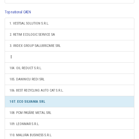
Top national CAEN
1. VESTSAL SOLUTION S.R.L.
2. RETIM ECOLOGIC SERVICE SA
3. IRIDEX GROUP SALUBRIZARE SRL
104. OIL REDUCT S.R.L.
105. DANINICU REDI SRL
106. BEST RECYCLING AUTO CAT S.R.L.
107. ECO SILVANIA SRL
108. PCM PASĂRE METAL SRL
109. LEONMAR S.R.L.
110. MALURA BUSINESS S.R.L.