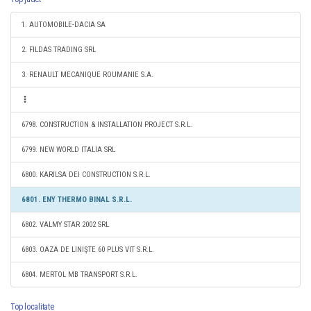
1. AUTOMOBILE-DACIA SA
2. FILDAS TRADING SRL
3. RENAULT MECANIQUE ROUMANIE S.A.
6798. CONSTRUCTION & INSTALLATION PROJECT S.R.L.
6799. NEW WORLD ITALIA SRL
6800. KARILSA DEI CONSTRUCTION S.R.L.
6801. ENY THERMO BINAL S.R.L.
6802. VALMY STAR 2002 SRL
6803. OAZA DE LINIŞTE 60 PLUS VIT S.R.L.
6804. MERTOL MB TRANSPORT S.R.L.
Top localitate