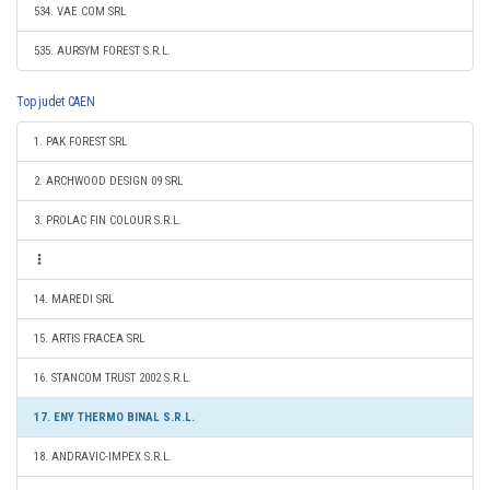
534. VAE COM SRL
535. AURSYM FOREST S.R.L.
Top judet CAEN
1. PAK FOREST SRL
2. ARCHWOOD DESIGN 09 SRL
3. PROLAC FIN COLOUR S.R.L.
14. MAREDI SRL
15. ARTIS FRACEA SRL
16. STANCOM TRUST 2002 S.R.L.
17. ENY THERMO BINAL S.R.L.
18. ANDRAVIC-IMPEX S.R.L.