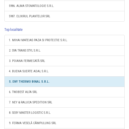
5986. ALMA STOMATOLOGIE S.R.L.
5987. ELIXIRUL PLANTELOR SRL
Top localitate
1. MIHAI MATEIAS PAZA SI PROTECTIE S.R.L.
2. SYA TRANS STYL S.R.L.
3. POIANA FERMECATĂ SRL
4. BUENA SUERTE ADAL S.R.L.
5. ENY THERMO BINAL S.R.L.
6. TWOBEST ALFA SRL
7. NEY & RALUCA SPEDITION SRL
8. SEBY MASTER LOGISTIC S.R.L.
9. FERMA VESELĂ CÂMPULUNG SRL