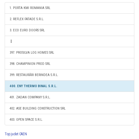
1. PORTA KMI ROMANIA SRL
2. REFLEX FATADE S.R.L.
3. ECO EURO DOORS SRL
397. PROSILVA LOG HOMES SRL
398. CHAMPINION PROD SRL
399. RESTAURĂRI BERINDEA S.R.L.
400. ENY THERMO BINAL S.R.L.
401. ZADAN COMPANY S.R.L.
402. ASE BUILDING CONSTRUCTION SRL
403. OPEN SPACE S.R.L.
Top judet CAEN