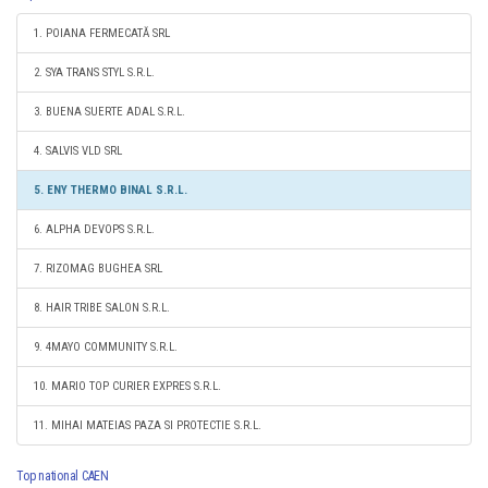
1. POIANA FERMECATĂ SRL
2. SYA TRANS STYL S.R.L.
3. BUENA SUERTE ADAL S.R.L.
4. SALVIS VLD SRL
5. ENY THERMO BINAL S.R.L.
6. ALPHA DEVOPS S.R.L.
7. RIZOMAG BUGHEA SRL
8. HAIR TRIBE SALON S.R.L.
9. 4MAYO COMMUNITY S.R.L.
10. MARIO TOP CURIER EXPRES S.R.L.
11. MIHAI MATEIAS PAZA SI PROTECTIE S.R.L.
Top national CAEN