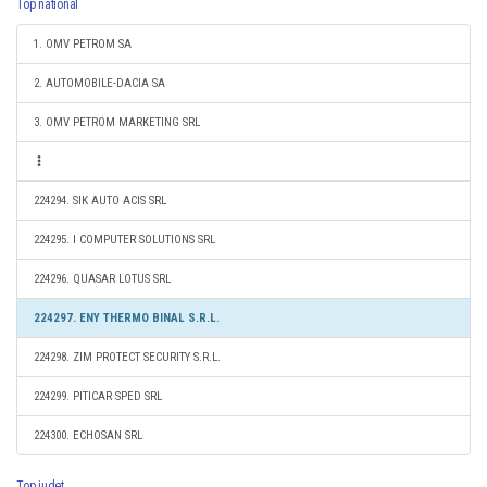
Top national
1. OMV PETROM SA
2. AUTOMOBILE-DACIA SA
3. OMV PETROM MARKETING SRL
224294. SIK AUTO ACIS SRL
224295. I COMPUTER SOLUTIONS SRL
224296. QUASAR LOTUS SRL
224297. ENY THERMO BINAL S.R.L.
224298. ZIM PROTECT SECURITY S.R.L.
224299. PITICAR SPED SRL
224300. ECHOSAN SRL
Top judet