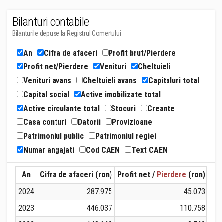
Bilanturi contabile
Bilanturile depuse la Registrul Comertului
An
Cifra de afaceri
Profit brut/Pierdere
Profit net/Pierdere
Venituri
Cheltuieli
Venituri avans
Cheltuieli avans
Capitaluri total
Capital social
Active imobilizate total
Active circulante total
Stocuri
Creante
Casa conturi
Datorii
Provizioane
Patrimoniul public
Patrimoniul regiei
Numar angajati
Cod CAEN
Text CAEN
An
Cifra de afaceri (ron)
Profit net /
Pierdere
(ron)
Ven
2024
287.975
45.073
2023
446.037
110.758