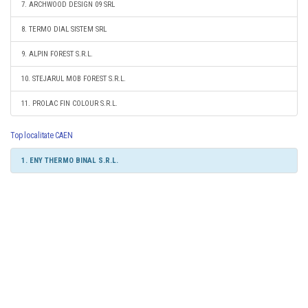
7. ARCHWOOD DESIGN 09 SRL
8. TERMO DIAL SISTEM SRL
9. ALPIN FOREST S.R.L.
10. STEJARUL MOB FOREST S.R.L.
11. PROLAC FIN COLOUR S.R.L.
Top localitate CAEN
1. ENY THERMO BINAL S.R.L.