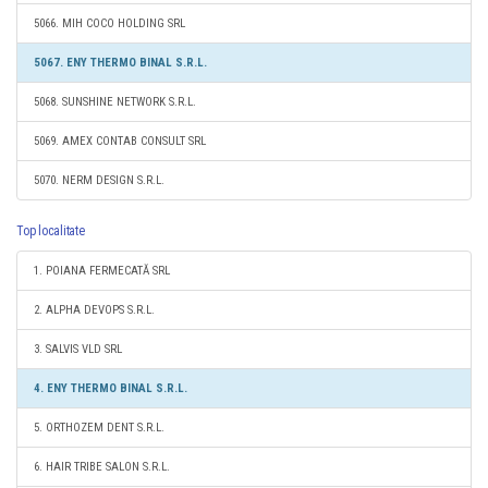
5066. MIH COCO HOLDING SRL
5067. ENY THERMO BINAL S.R.L.
5068. SUNSHINE NETWORK S.R.L.
5069. AMEX CONTAB CONSULT SRL
5070. NERM DESIGN S.R.L.
Top localitate
1. POIANA FERMECATĂ SRL
2. ALPHA DEVOPS S.R.L.
3. SALVIS VLD SRL
4. ENY THERMO BINAL S.R.L.
5. ORTHOZEM DENT S.R.L.
6. HAIR TRIBE SALON S.R.L.