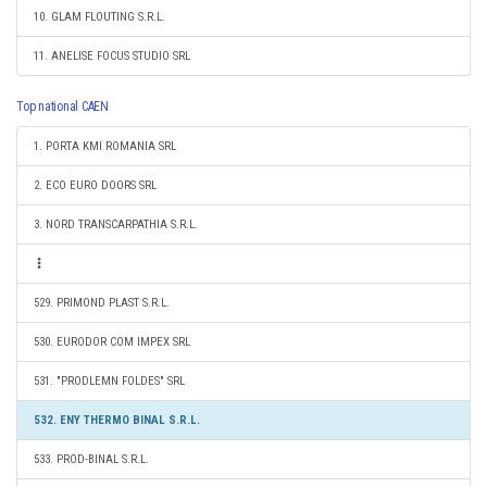
10. GLAM FLOUTING S.R.L.
11. ANELISE FOCUS STUDIO SRL
Top national CAEN
1. PORTA KMI ROMANIA SRL
2. ECO EURO DOORS SRL
3. NORD TRANSCARPATHIA S.R.L.
529. PRIMOND PLAST S.R.L.
530. EURODOR COM IMPEX SRL
531. "PRODLEMN FOLDES" SRL
532. ENY THERMO BINAL S.R.L.
533. PROD-BINAL S.R.L.