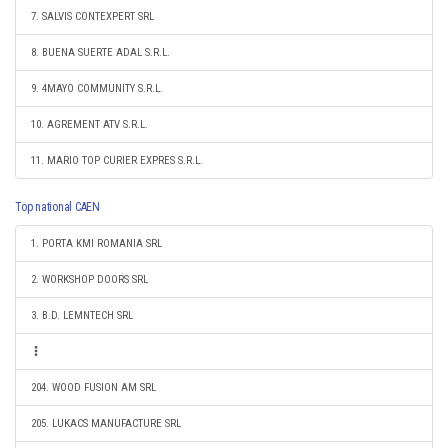
7. SALVIS CONTEXPERT SRL
8. BUENA SUERTE ADAL S.R.L.
9. 4MAYO COMMUNITY S.R.L.
10. AGREMENT ATV S.R.L.
11. MARIO TOP CURIER EXPRES S.R.L.
Top national CAEN
1. PORTA KMI ROMANIA SRL
2. WORKSHOP DOORS SRL
3. B.D. LEMNTECH SRL
204. WOOD FUSION AM SRL
205. LUKACS MANUFACTURE SRL