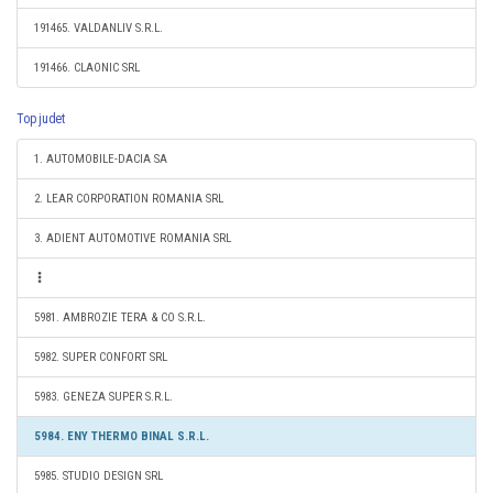
191465. VALDANLIV S.R.L.
191466. CLAONIC SRL
Top judet
1. AUTOMOBILE-DACIA SA
2. LEAR CORPORATION ROMANIA SRL
3. ADIENT AUTOMOTIVE ROMANIA SRL
5981. AMBROZIE TERA & CO S.R.L.
5982. SUPER CONFORT SRL
5983. GENEZA SUPER S.R.L.
5984. ENY THERMO BINAL S.R.L.
5985. STUDIO DESIGN SRL