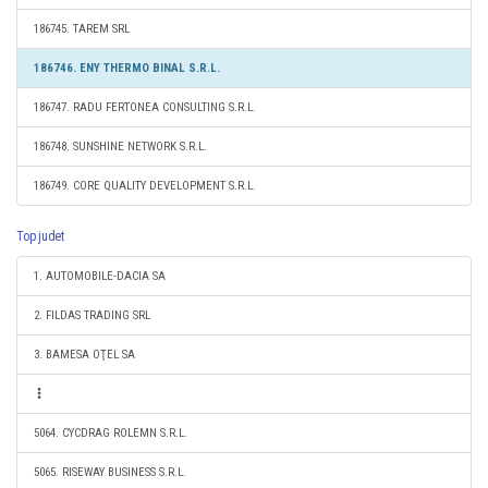
186745. TAREM SRL
186746. ENY THERMO BINAL S.R.L.
186747. RADU FERTONEA CONSULTING S.R.L.
186748. SUNSHINE NETWORK S.R.L.
186749. CORE QUALITY DEVELOPMENT S.R.L.
Top judet
1. AUTOMOBILE-DACIA SA
2. FILDAS TRADING SRL
3. BAMESA OŢEL SA
5064. CYCDRAG ROLEMN S.R.L.
5065. RISEWAY BUSINESS S.R.L.