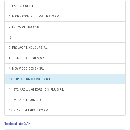
1. PAK FOREST SRL
2. FLORIS CONSTRUCT MATERIALS S.R.L.
3. FORESTAL PROD S.R.L.
7. PROLAC FIN COLOUR S.R.L.
8. TERMO DIAL SISTEM SRL
9. NEW WOOD DESIGN SRL
10. ENY THERMO BINAL S.R.L.
11. STEJARELUL GHEORGHE SI FIUL S.R.L.
12. META-NEFEROM S.R.L.
13. STANCOM TRUST 2002 S.R.L.
Top localitate CAEN