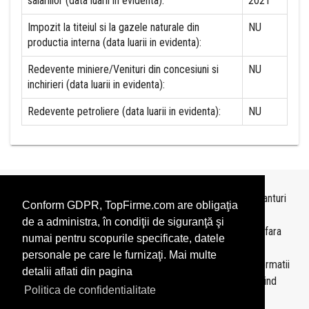
salariilor (data luarii in evidenta):
2021
Impozit la titeiul si la gazele naturale din
NU
productia interna (data luarii in evidenta):
Redevente miniere/Venituri din concesiuni si
NU
inchirieri (data luarii in evidenta):
Redevente petroliere (data luarii in evidenta):
NU
Topurile sunt realizate de
TopFirme
pe baza ultimelor bilanturi
Conform GDPR, TopFirme.com are obligaţia
depuse si au scop informativ.
de a administra, în condiţii de siguranţă şi
Este interzisa folosirea topurilor fara acordul TopFirme si fara
numai pentru scopurile specificate, datele
precizarea sursei.
personale pe care le furnizaţi. Mai multe
Daca doriti sa achizitionati
topuri personalizate
sau informatii
detalii aflati din pagina
despre agentii economici va rugam sa ne contactati folosind
Politica de confidentialitate
sectiunea
Contact