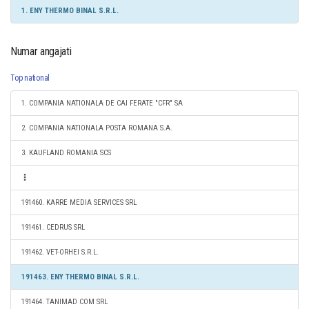
1. ENY THERMO BINAL S.R.L.
Numar angajati
Top national
1. COMPANIA NATIONALA DE CAI FERATE "CFR" SA
2. COMPANIA NATIONALA POSTA ROMANA S.A.
3. KAUFLAND ROMANIA SCS
191460. KARRE MEDIA SERVICES SRL
191461. CEDRUS SRL
191462. VET-ORHEI S.R.L.
191463. ENY THERMO BINAL S.R.L.
191464. TANIMAD COM SRL