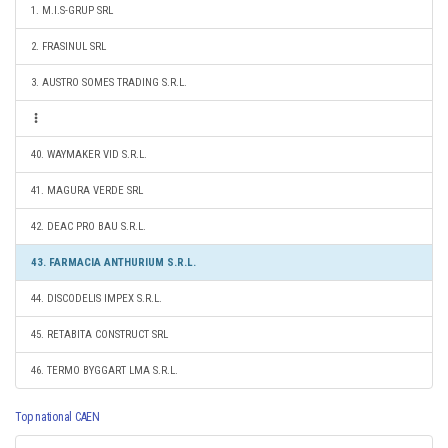
1. M.I.S-GRUP SRL
2. FRASINUL SRL
3. AUSTRO SOMES TRADING S.R.L.
40. WAYMAKER VID S.R.L.
41. MAGURA VERDE SRL
42. DEAC PRO BAU S.R.L.
43. FARMACIA ANTHURIUM S.R.L.
44. DISCODELIS IMPEX S.R.L.
45. RETABITA CONSTRUCT SRL
46. TERMO BYGGART LMA S.R.L.
Top national CAEN