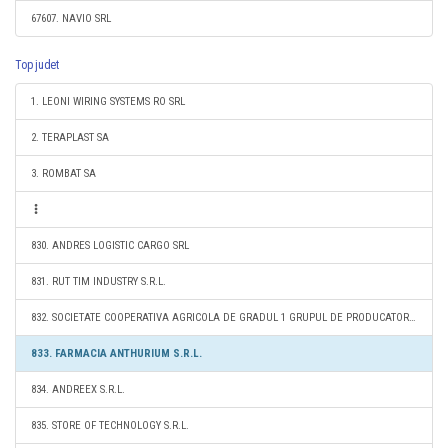
67607. NAVIO SRL
Top judet
1. LEONI WIRING SYSTEMS RO SRL
2. TERAPLAST SA
3. ROMBAT SA
830. ANDRES LOGISTIC CARGO SRL
831. RUT TIM INDUSTRY S.R.L.
832. SOCIETATE COOPERATIVA AGRICOLA DE GRADUL 1 GRUPUL DE PRODUCATORI LUNCA - FRISS
833. FARMACIA ANTHURIUM S.R.L.
834. ANDREEX S.R.L.
835. STORE OF TECHNOLOGY S.R.L.