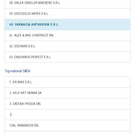
58. VALEA CASELOR MAERENE S.R.L.
59. DISCODELIS IMPEX S.R.L.
60. FARMACIA ANTHURIUM S.R.L.
61. ALEX & RAD CONSTRUCT SRL
62. VIDOMAS S.R.L.
63. EMIDARIUS PERFECT S.R.L.
Top national CAEN
1. DR.MAX S.R.L.
2. HELP NET FARMA SA
3. CATENA HYGEIA SRL
1206. FARMADOR SRL