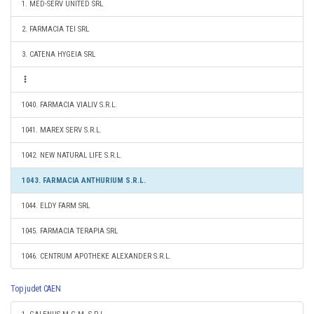
1. MED-SERV UNITED SRL
2. FARMACIA TEI SRL
3. CATENA HYGEIA SRL
1040. FARMACIA VIALIV S.R.L.
1041. MAREX SERV S.R.L.
1042. NEW NATURAL LIFE S.R.L.
1043. FARMACIA ANTHURIUM S.R.L.
1044. ELDY FARM SRL
1045. FARMACIA TERAPIA SRL
1046. CENTRUM APOTHEKE ALEXANDER S.R.L.
Top judet CAEN