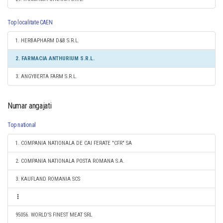
Top localitate CAEN
1. HERBAPHARM D&B S.R.L.
2. FARMACIA ANTHURIUM S.R.L.
3. ANGYBERTA FARM S.R.L.
Numar angajati
Top national
1. COMPANIA NATIONALA DE CAI FERATE "CFR" SA
2. COMPANIA NATIONALA POSTA ROMANA S.A.
3. KAUFLAND ROMANIA SCS
95056. WORLD'S FINEST MEAT SRL