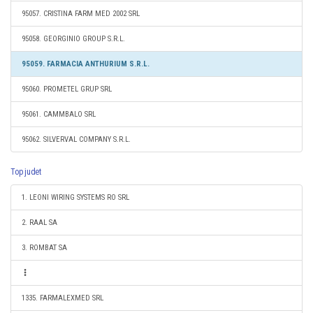
95057. CRISTINA FARM MED 2002 SRL
95058. GEORGINIO GROUP S.R.L.
95059. FARMACIA ANTHURIUM S.R.L.
95060. PROMETEL GRUP SRL
95061. CAMMBALO SRL
95062. SILVERVAL COMPANY S.R.L.
Top judet
1. LEONI WIRING SYSTEMS RO SRL
2. RAAL SA
3. ROMBAT SA
1335. FARMALEXMED SRL