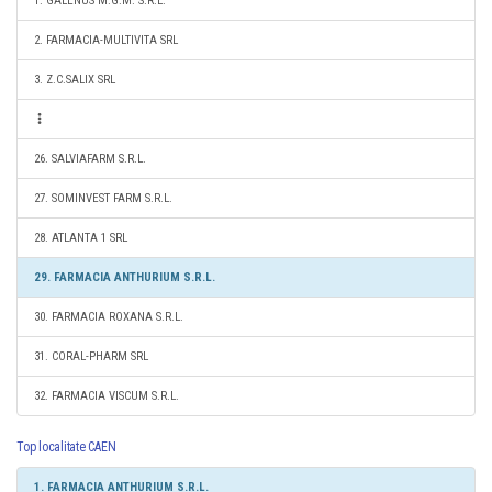
1. GALENUS M.G.M. S.R.L.
2. FARMACIA-MULTIVITA SRL
3. Z.C.SALIX SRL
26. SALVIAFARM S.R.L.
27. SOMINVEST FARM S.R.L.
28. ATLANTA 1 SRL
29. FARMACIA ANTHURIUM S.R.L.
30. FARMACIA ROXANA S.R.L.
31. CORAL-PHARM SRL
32. FARMACIA VISCUM S.R.L.
Top localitate CAEN
1. FARMACIA ANTHURIUM S.R.L.