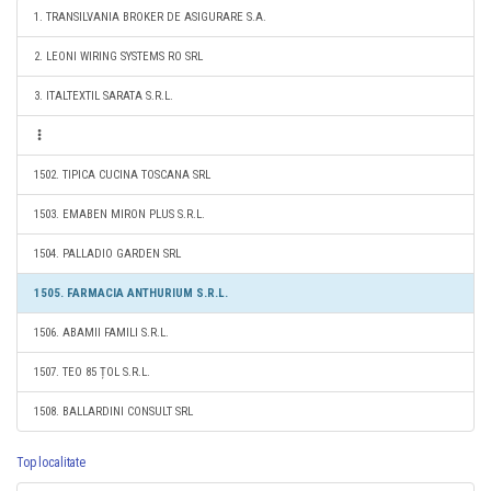
1. TRANSILVANIA BROKER DE ASIGURARE S.A.
2. LEONI WIRING SYSTEMS RO SRL
3. ITALTEXTIL SARATA S.R.L.
1502. TIPICA CUCINA TOSCANA SRL
1503. EMABEN MIRON PLUS S.R.L.
1504. PALLADIO GARDEN SRL
1505. FARMACIA ANTHURIUM S.R.L.
1506. ABAMII FAMILI S.R.L.
1507. TEO 85 ȚOL S.R.L.
1508. BALLARDINI CONSULT SRL
Top localitate