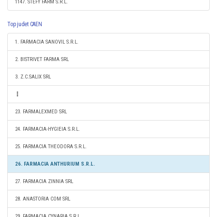
1147. STEFY FARM S.R.L.
Top judet CAEN
1. FARMACIA SANOVIL S.R.L.
2. BISTRIVET FARMA SRL
3. Z.C.SALIX SRL
23. FARMALEXMED SRL
24. FARMACIA-HYGIEIA S.R.L.
25. FARMACIA THEODORA S.R.L.
26. FARMACIA ANTHURIUM S.R.L.
27. FARMACIA ZINNIA SRL
28. ANASTORIA COM SRL
29. FARMACIA CYNARIA S.R.L.