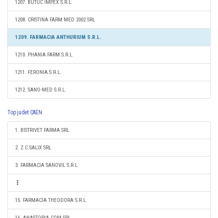
1207. BUTUC IMPEX S.R.L.
1208. CRISTINA FARM MED 2002 SRL
1209. FARMACIA ANTHURIUM S.R.L.
1210. PHANIA FARM S.R.L.
1211. FERONIA S.R.L.
1212. SANO-MED S.R.L.
Top judet CAEN
1. BISTRIVET FARMA SRL
2. Z.C.SALIX SRL
3. FARMACIA SANOVIL S.R.L.
15. FARMACIA THEODORA S.R.L.
16. ANASTORIA COM SRL