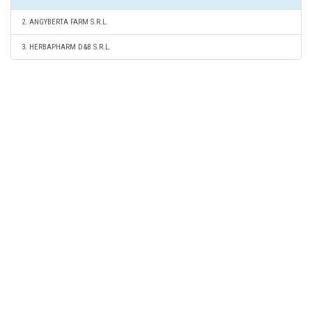
2. ANGYBERTA FARM S.R.L.
3. HERBAPHARM D&B S.R.L.