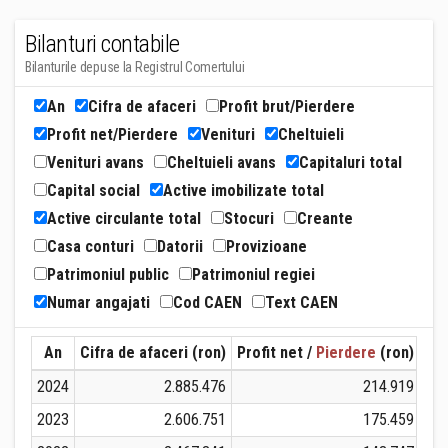
Bilanturi contabile
Bilanturile depuse la Registrul Comertului
An
Cifra de afaceri
Profit brut/Pierdere
Profit net/Pierdere
Venituri
Cheltuieli
Venituri avans
Cheltuieli avans
Capitaluri total
Capital social
Active imobilizate total
Active circulante total
Stocuri
Creante
Casa conturi
Datorii
Provizioane
Patrimoniul public
Patrimoniul regiei
Numar angajati
Cod CAEN
Text CAEN
An
Cifra de afaceri (ron)
Profit net /
Pierdere
(ron)
Ven
2024
2.885.476
214.919
2023
2.606.751
175.459