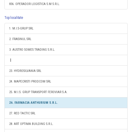
836. OPERADOR LOGISTICA S.M S.R.L.
Top localitate
1. M.I.S-GRUP SRL
2. FRASINUL SRL
3. AUSTRO SOMES TRADING S.R.L.
23. HYDROSILVANIA SRL
24. MAPECRISTI PRODCOM SRL
25. M.I.S. GRUP TRANSPORT FEROVIAR S.A.
26. FARMACIA ANTHURIUM S.R.L.
27. RED TACTIC SRL
28. ART OPTIMA BUILDING S.R.L.