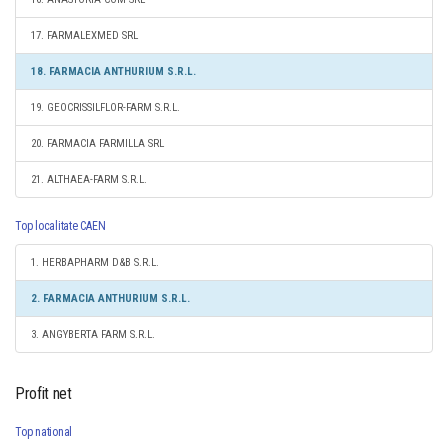
17. FARMALEXMED SRL
18. FARMACIA ANTHURIUM S.R.L.
19. GEOCRISSILFLOR-FARM S.R.L.
20. FARMACIA FARMILLA SRL
21. ALTHAEA-FARM S.R.L.
Top localitate CAEN
1. HERBAPHARM D&B S.R.L.
2. FARMACIA ANTHURIUM S.R.L.
3. ANGYBERTA FARM S.R.L.
Profit net
Top national