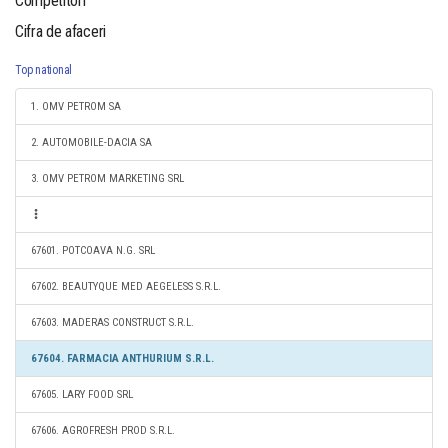
Competitori
Cifra de afaceri
Top national
1. OMV PETROM SA
2. AUTOMOBILE-DACIA SA
3. OMV PETROM MARKETING SRL
67601. POTCOAVA N.G. SRL
67602. BEAUTYQUE MED AEGELESS S.R.L.
67603. MADERAS CONSTRUCT S.R.L.
67604. FARMACIA ANTHURIUM S.R.L.
67605. LARY FOOD SRL
67606. AGROFRESH PROD S.R.L.