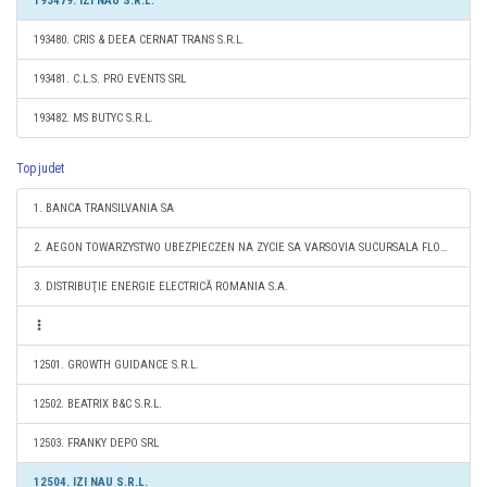
193479. IZI NAU S.R.L.
193480. CRIS & DEEA CERNAT TRANS S.R.L.
193481. C.L.S. PRO EVENTS SRL
193482. MS BUTYC S.R.L.
Top judet
1. BANCA TRANSILVANIA SA
2. AEGON TOWARZYSTWO UBEZPIECZEN NA ZYCIE SA VARSOVIA SUCURSALA FLOREŞTI
3. DISTRIBUŢIE ENERGIE ELECTRICĂ ROMANIA S.A.
12501. GROWTH GUIDANCE S.R.L.
12502. BEATRIX B&C S.R.L.
12503. FRANKY DEPO SRL
12504. IZI NAU S.R.L.