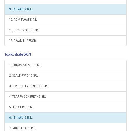
9. IZI NAU S.R.L.
10. ROM FLOAT S.R.L.
11. REGHIN SPORT SRL
12. DAWN LURES SRL
Top localitate CAEN
1. EUROMA SPORT S.R.L.
2. SCALE RW ONE SRL
3. OXYGEN ART TRADING SRL
4. TZAPPA CONSULTING SRL
5. ATUK PROD SRL
6. IZI NAU S.R.L.
7. ROM FLOAT S.R.L.