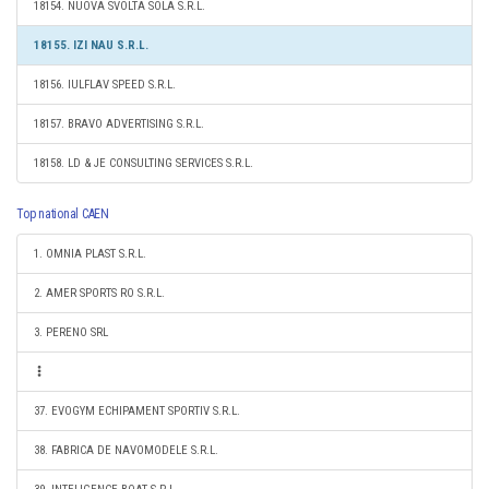
18154. NUOVA SVOLTA SOLA S.R.L.
18155. IZI NAU S.R.L.
18156. IULFLAV SPEED S.R.L.
18157. BRAVO ADVERTISING S.R.L.
18158. LD & JE CONSULTING SERVICES S.R.L.
Top national CAEN
1. OMNIA PLAST S.R.L.
2. AMER SPORTS RO S.R.L.
3. PERENO SRL
37. EVOGYM ECHIPAMENT SPORTIV S.R.L.
38. FABRICA DE NAVOMODELE S.R.L.