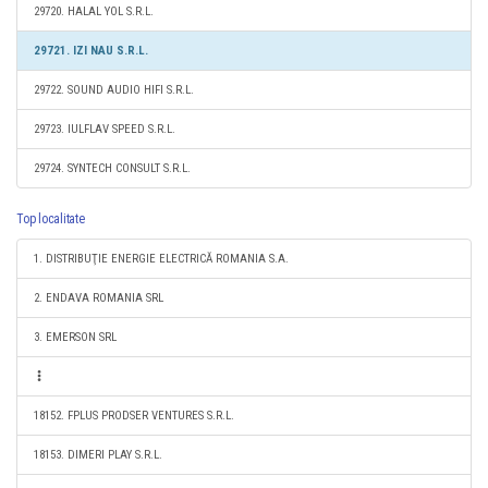
29720. HALAL YOL S.R.L.
29721. IZI NAU S.R.L.
29722. SOUND AUDIO HIFI S.R.L.
29723. IULFLAV SPEED S.R.L.
29724. SYNTECH CONSULT S.R.L.
Top localitate
1. DISTRIBUŢIE ENERGIE ELECTRICĂ ROMANIA S.A.
2. ENDAVA ROMANIA SRL
3. EMERSON SRL
18152. FPLUS PRODSER VENTURES S.R.L.
18153. DIMERI PLAY S.R.L.