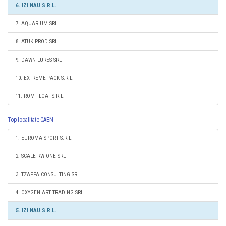
6. IZI NAU S.R.L.
7. AQUARIUM SRL
8. ATUK PROD SRL
9. DAWN LURES SRL
10. EXTREME PACK S.R.L.
11. ROM FLOAT S.R.L.
Top localitate CAEN
1. EUROMA SPORT S.R.L.
2. SCALE RW ONE SRL
3. TZAPPA CONSULTING SRL
4. OXYGEN ART TRADING SRL
5. IZI NAU S.R.L.