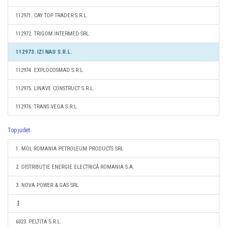
112971. CAY TOP TRADER S.R.L.
112972. TRIGOM INTERMED SRL
112973. IZI NAU S.R.L.
112974. EXPLOCOSMAD S.R.L.
112975. LINAVE CONSTRUCT S.R.L.
112976. TRANS VEGA S.R.L.
Top judet
1. MOL ROMANIA PETROLEUM PRODUCTS SRL
2. DISTRIBUŢIE ENERGIE ELECTRICĂ ROMANIA S.A.
3. NOVA POWER & GAS SRL
6023. PELTITA S.R.L.