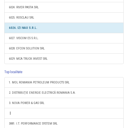
6024. RIVER PASTA SRL
6025. ROSCLAU SRL
6026. IZI NAU S.R.L.
6027. VISCOM ES S.R.L.
6028. EFCON SOLUTION SRL
6029. MCA TRUCK INVEST SRL
Top localitate
1. MOL ROMANIA PETROLEUM PRODUCTS SRL
2. DISTRIBUŢIE ENERGIE ELECTRICĂ ROMANIA S.A.
3. NOVA POWER & GAS SRL
3881. I.T. PERFORMANCE SYSTEM SRL