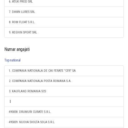
6. ATUK PROD SRL
7. DAWN LURES SRL
8. ROM FLOAT S.R.L.
9. REGHIN SPORT SRL
Numar angajati
Top national
1. COMPANIA NATIONALA DE CAI FERATE "CFR" SA
2. COMPANIA NATIONALA POSTA ROMANA S.A.
3. KAUFLAND ROMANIA SCS
495838. DRUMURI CURATE S.R.L.
495839. NUOVA SVOLTA SOLA S.R.L.