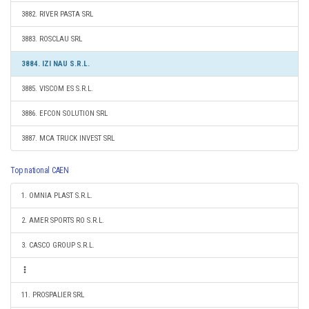
3882. RIVER PASTA SRL
3883. ROSCLAU SRL
3884. IZI NAU S.R.L.
3885. VISCOM ES S.R.L.
3886. EFCON SOLUTION SRL
3887. MCA TRUCK INVEST SRL
Top national CAEN
1. OMNIA PLAST S.R.L.
2. AMER SPORTS RO S.R.L.
3. CASCO GROUP S.R.L.
11. PROSPALIER SRL