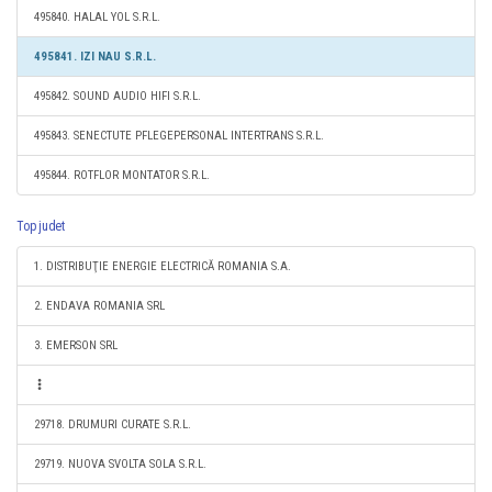
495840. HALAL YOL S.R.L.
495841. IZI NAU S.R.L.
495842. SOUND AUDIO HIFI S.R.L.
495843. SENECTUTE PFLEGEPERSONAL INTERTRANS S.R.L.
495844. ROTFLOR MONTATOR S.R.L.
Top judet
1. DISTRIBUŢIE ENERGIE ELECTRICĂ ROMANIA S.A.
2. ENDAVA ROMANIA SRL
3. EMERSON SRL
29718. DRUMURI CURATE S.R.L.
29719. NUOVA SVOLTA SOLA S.R.L.