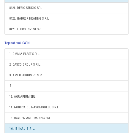
8421. DESIO STUDIO SRL
8422. HARRER HEATING S.R.L.
8423. ELPRO INVEST SRL
Top national CAEN
1. OMNIA PLAST S.R.L.
2. CASCO GROUP S.R.L.
3. AMER SPORTS RO S.R.L.
13. AQUARIUM SRL
14. FABRICA DE NAVOMODELE S.R.L.
15. OXYGEN ART TRADING SRL
16. IZI NAU S.R.L.