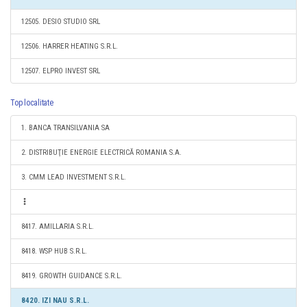
12505. DESIO STUDIO SRL
12506. HARRER HEATING S.R.L.
12507. ELPRO INVEST SRL
Top localitate
1. BANCA TRANSILVANIA SA
2. DISTRIBUŢIE ENERGIE ELECTRICĂ ROMANIA S.A.
3. CMM LEAD INVESTMENT S.R.L.
8417. AMILLARIA S.R.L.
8418. WSP HUB S.R.L.
8419. GROWTH GUIDANCE S.R.L.
8420. IZI NAU S.R.L.