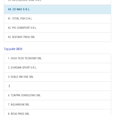
39. INTELIGENCE BOAT S.R.L.
40. IZI NAU S.R.L.
41. TOTAL FISH S.R.L.
42. PIV COMSPORT S.R.L.
43. SEXTANT PROD SRL
Top judet CAEN
1. HIGH TECH TECNOSKY SRL
2. EUROMA SPORT S.R.L.
3. SCALE RW ONE SRL
6. TZAPPA CONSULTING SRL
7. AQUARIUM SRL
8. ATUK PROD SRL