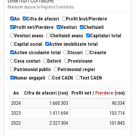
Bilanturi contabile
Bilanturile depuse la Registrul Comertului
An
Cifra de afaceri
Profit brut/Pierdere
Profit net/Pierdere
Venituri
Cheltuieli
Venituri avans
Cheltuieli avans
Capitaluri total
Capital social
Active imobilizate total
Active circulante total
Stocuri
Creante
Casa conturi
Datorii
Provizioane
Patrimoniul public
Patrimoniul regiei
Numar angajati
Cod CAEN
Text CAEN
An
Cifra de afaceri (ron)
Profit net /
Pierdere
(ron)
Ven
2024
1.660.303
90.334
2023
1.411.694
103.714
2022
2.327.304
101.845