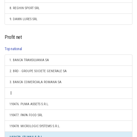
8. REGHIN SPORT SRL
9. DAWN LURES SRL
Profit net
Top national
1. BANCA TRANSILVANIA SA
2. BRD - GROUPE SOCIETE GENERALE SA
3. BANCA COMERCIALA ROMANA SA
193476. PUMA ASSETS S.R.L.
193477. PAPA FOOD SRL
193478. MICROLOGIC SYSTEMS S.R.L.