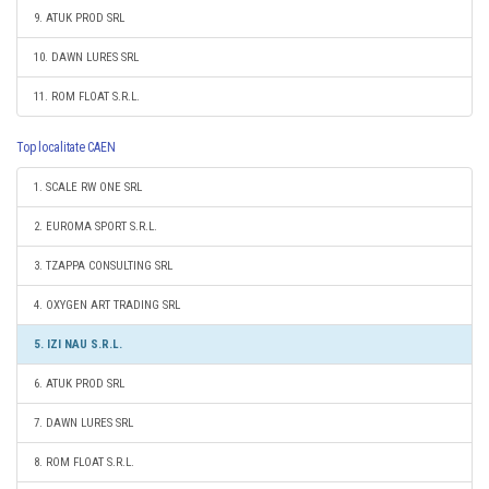
9. ATUK PROD SRL
10. DAWN LURES SRL
11. ROM FLOAT S.R.L.
Top localitate CAEN
1. SCALE RW ONE SRL
2. EUROMA SPORT S.R.L.
3. TZAPPA CONSULTING SRL
4. OXYGEN ART TRADING SRL
5. IZI NAU S.R.L.
6. ATUK PROD SRL
7. DAWN LURES SRL
8. ROM FLOAT S.R.L.