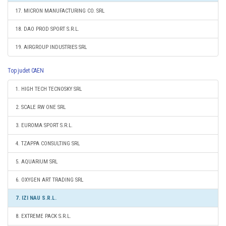
17. MICRON MANUFACTURING CO. SRL
18. DAO PROD SPORT S.R.L.
19. AIRGROUP INDUSTRIES SRL
Top judet CAEN
1. HIGH TECH TECNOSKY SRL
2. SCALE RW ONE SRL
3. EUROMA SPORT S.R.L.
4. TZAPPA CONSULTING SRL
5. AQUARIUM SRL
6. OXYGEN ART TRADING SRL
7. IZI NAU S.R.L.
8. EXTREME PACK S.R.L.