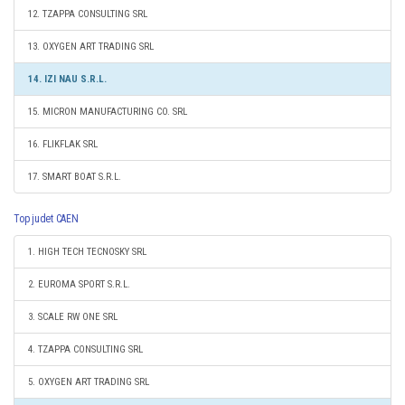
12. TZAPPA CONSULTING SRL
13. OXYGEN ART TRADING SRL
14. IZI NAU S.R.L.
15. MICRON MANUFACTURING CO. SRL
16. FLIKFLAK SRL
17. SMART BOAT S.R.L.
Top judet CAEN
1. HIGH TECH TECNOSKY SRL
2. EUROMA SPORT S.R.L.
3. SCALE RW ONE SRL
4. TZAPPA CONSULTING SRL
5. OXYGEN ART TRADING SRL