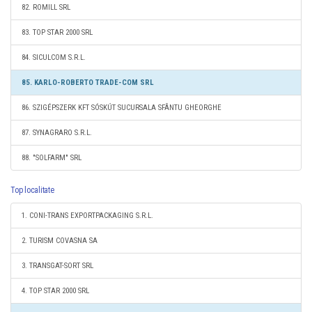
82. ROMILL SRL
83. TOP STAR 2000 SRL
84. SICULCOM S.R.L.
85. KARLO-ROBERTO TRADE-COM SRL
86. SZIGÉPSZERK KFT SÓSKÚT SUCURSALA SFÂNTU GHEORGHE
87. SYNAGRARO S.R.L.
88. "SOLFARM" SRL
Top localitate
1. CONI-TRANS EXPORTPACKAGING S.R.L.
2. TURISM COVASNA SA
3. TRANSGAT-SORT SRL
4. TOP STAR 2000 SRL