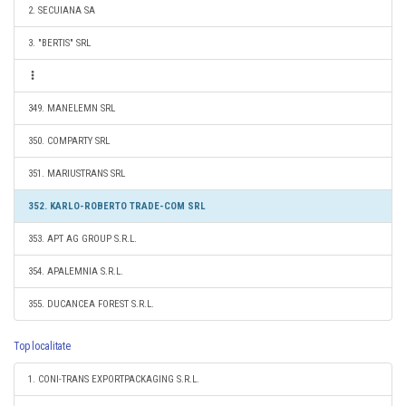
2. SECUIANA SA
3. "BERTIS" SRL
349. MANELEMN SRL
350. COMPARTY SRL
351. MARIUSTRANS SRL
352. KARLO-ROBERTO TRADE-COM SRL
353. APT AG GROUP S.R.L.
354. APALEMNIA S.R.L.
355. DUCANCEA FOREST S.R.L.
Top localitate
1. CONI-TRANS EXPORTPACKAGING S.R.L.