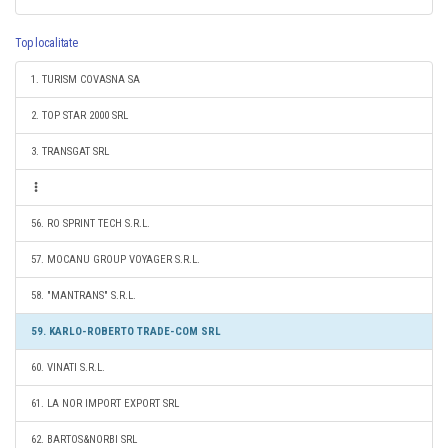
Top localitate
1. TURISM COVASNA SA
2. TOP STAR 2000 SRL
3. TRANSGAT SRL
56. RO SPRINT TECH S.R.L.
57. MOCANU GROUP VOYAGER S.R.L.
58. "MANTRANS" S.R.L.
59. KARLO-ROBERTO TRADE-COM SRL
60. VINATI S.R.L.
61. LA NOR IMPORT EXPORT SRL
62. BARTOS&NORBI SRL