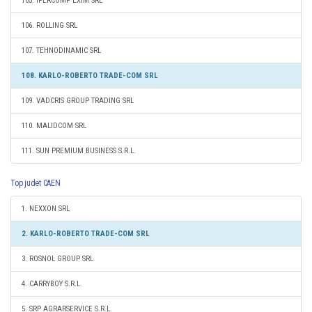
105. IPERCOMP EXIM SRL
106. ROLLING SRL
107. TEHNODINAMIC SRL
108. KARLO-ROBERTO TRADE-COM SRL
109. VADCRIS GROUP TRADING SRL
110. MALIDCOM SRL
111. SUN PREMIUM BUSINESS S.R.L.
Top judet CAEN
1. NEXXON SRL
2. KARLO-ROBERTO TRADE-COM SRL
3. ROSNOL GROUP SRL
4. CARRYBOY S.R.L.
5. SRP AGRARSERVICE S.R.L.