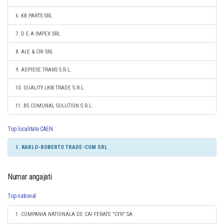
6. KB PARTS SRL
7. D E A IMPEX SRL
8. ALE & CRI SRL
9. ADPIESE TRANS S.R.L.
10. QUALITY LKW TRADE S.R.L.
11. BS COMUNAL SOLUTION S.R.L.
Top localitate CAEN
1. KARLO-ROBERTO TRADE-COM SRL
Numar angajati
Top national
1. COMPANIA NATIONALA DE CAI FERATE "CFR" SA