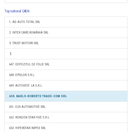
Top national CAEN
1. AD AUTO TOTAL SRL
2. INTER CARS ROMÂNIA SRL
3. TRUST MOTORS SRL
647. DEPOZITUL DE FOLIE SRL
648. EPSILON S.R.L.
649. AUTOVEST. LA S.R.L.
650. KARLO-ROBERTO TRADE-COM SRL
651. EUS AUTOMOTIVE SRL
652. RONDON STAR FIVE S.R.L.
653. HIPERSTAR IMPEX SRL