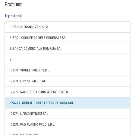
Profit net
Top national
1. BANCA TRANSILVANIA SA
2. BRD - GROUPE SOCIETE GENERALE SA
3. BANCA COMERCIALA ROMANA SA
173270. VIONEL FOREST S.R.L.
173271. FORESTPRIEST SRL
173272. RACZ CONSULTING & SERVICES S.R.L.
173273. KARLO-ROBERTO TRADE-COM SRL
173274. LIFECONSTRUCT SRL
173275. PAD PLASTIC PROD S.R.L.