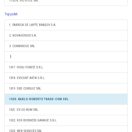
173276. SYL-STYLE SRL
Top judet
1. FABRICA DE LAPTE BRAȘOV S.A.
2. NOVAGENIUS S.A.
3. COMBRIDGE SRL
1017. HOSU FOREST S.R.L.
1018. EVICONT AKTA S.R.L.
1019. ERD CONSULT SRL
1020. KARLO-ROBERTO TRADE-COM SRL
1021. EV-CO-ROM SRL
1022. XOX BUSINESS GARAGE S.R.L.
1023. WEB SERVICES SRL