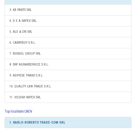
3. KB PARTS SRL
4. D E A IMPEX SRL
5. ALE & CRI SRL
6. CARRYBOY S.R.L.
7. ROSNOL GROUP SRL
8. SRP AGRARSERVICE S.R.L.
9. ADPIESE TRANS S.R.L.
10. QUALITY LKW TRADE S.R.L.
11. VILSOM IMPEX SRL
Top localitate CAEN
1. KARLO-ROBERTO TRADE-COM SRL