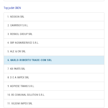
Top judet CAEN
1. NEXXON SRL
2. CARRYBOY S.R.L.
3. ROSNOL GROUP SRL
4. SRP AGRARSERVICE S.R.L.
5. ALE & CRI SRL
6. KARLO-ROBERTO TRADE-COM SRL
7. KB PARTS SRL
8. D E A IMPEX SRL
9. ADPIESE TRANS S.R.L.
10. BS COMUNAL SOLUTION S.R.L.
11. VILSOM IMPEX SRL