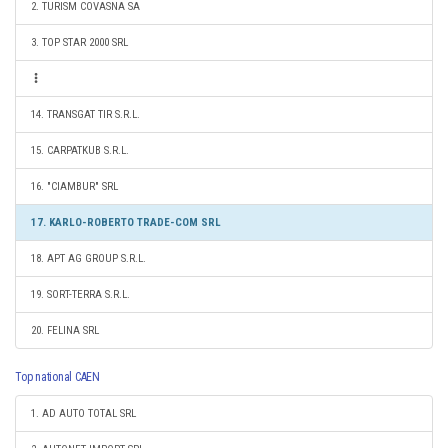
2. TURISM COVASNA SA
3. TOP STAR 2000 SRL
14. TRANSGAT TIR S.R.L.
15. CARPATKUB S.R.L.
16. "CIAMBUR" SRL
17. KARLO-ROBERTO TRADE-COM SRL
18. APT AG GROUP S.R.L.
19. SORT-TERRA S.R.L.
20. FELINA SRL
Top national CAEN
1. AD AUTO TOTAL SRL