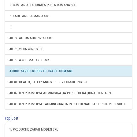
2. COMPANIA NATIONALA POSTA ROMANA S.A.
3. KAUFLAND ROMANIA SCS
40077. AUTOMATIC INVEST SRL
40078. VIDIA WINE S.R.L.
40079. A.X.B. MAGAZINE SRL
40080. KARLO-ROBERTO TRADE-COM SRL
40081. HEALTH, SAFETY AND SECURITY CONSULTING SRL
40082. R.N.P. ROMSILVA-ADMINISTRAŢIA PARCULUI NAŢIONAL COZIA RA
40083. R.N.P. ROMSILVA - ADMINISTRAŢIA PARCULUI NATURAL LUNCA MUREŞULUI RA
Top judet
1. PRODUCTIE ZARAH MODEN SRL