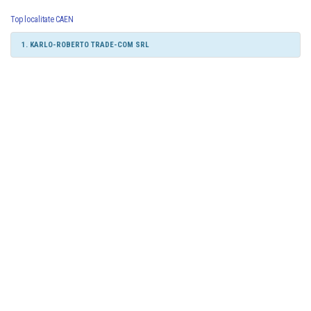
Top localitate CAEN
1. KARLO-ROBERTO TRADE-COM SRL