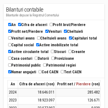
Bilanturi contabile
Bilanturile depuse la Registrul Comertului
An
Cifra de afaceri
Profit brut/Pierdere
Profit net/Pierdere
Venituri
Cheltuieli
Venituri avans
Cheltuieli avans
Capitaluri total
Capital social
Active imobilizate total
Active circulante total
Stocuri
Creante
Casa conturi
Datorii
Provizioane
Patrimoniul public
Patrimoniul regiei
Numar angajati
Cod CAEN
Text CAEN
An
Cifra de afaceri (ron)
Profit net /
Pierdere
(ron)
Ven
2024
18.646.011
285.482
2023
18.923.097
126.671