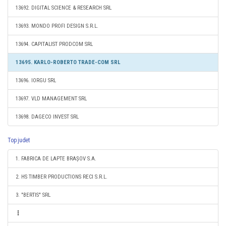
13692. DIGITAL SCIENCE & RESEARCH SRL
13693. MONDO PROFI DESIGN S.R.L.
13694. CAPITALIST PRODCOM SRL
13695. KARLO-ROBERTO TRADE-COM SRL
13696. IORGU SRL
13697. VLD MANAGEMENT SRL
13698. DAGECO INVEST SRL
Top judet
1. FABRICA DE LAPTE BRAȘOV S.A.
2. HS TIMBER PRODUCTIONS RECI S.R.L.
3. "BERTIS" SRL