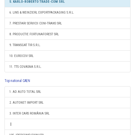
5. KARLO-ROBERTO TRADE-COM SRL
6. LINS & WEINZIERL EXPORTPACKAGING S.R.L.
7. PRESTARI SERVICII CONI-TRANS SRL
8. PRODUCTIE FORTUNAFOREST SRL
9. TRANSGAT TIR S.R.L.
10. EUROCOV SRL
11. TTS COVASNA S.R.L.
Top national CAEN
1. AD AUTO TOTAL SRL
2. AUTONET IMPORT SRL
3. INTER CARS ROMÂNIA SRL