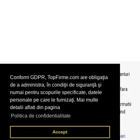
Topurile sunt realizate de
TopFirme
pe baza ultimelor bilanturi
Conform GDPR, TopFirme.com are obligaţia
depuse si au scop informativ.
de a administra, în condiţii de siguranţă şi
Este interzisa folosirea topurilor fara acordul TopFirme si fara
numai pentru scopurile specificate, datele
precizarea sursei.
personale pe care le furnizaţi. Mai multe
Daca doriti sa achizitionati
topuri personalizate
sau informatii
detalii aflati din pagina
despre agentii economici va rugam sa ne contactati folosind
Politica de confidentialitate
sectiunea
Contact
Accept
© 2026 - TopFirme -
Termeni si conditii
-
Contact
-
Intrebari