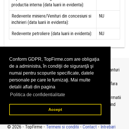
productia interna (data luarii in evidenta):
Redevente miniere/Venituri din concesiuni si
NU
inchirieri (data luarii in evidenta):
Redevente petroliere (data luarii in evidenta):
NU
Conform GDPR, TopFirme.com are obligaţia
de a administra, în condiţii de siguranţă şi
Topurile sunt realizate de
TopFirme
pe baza ultimelor bilanturi
numai pentru scopurile specificate, datele
depuse si au scop informativ.
personale pe care le furnizaţi. Mai multe
Este interzisa folosirea topurilor fara acordul TopFirme si fara
detalii aflati din pagina
precizarea sursei.
Politica de confidentialitate
Daca doriti sa achizitionati
topuri personalizate
sau informatii
despre agentii economici va rugam sa ne contactati folosind
Accept
sectiunea
Contact
© 2026 - TopFirme -
Termeni si conditii
-
Contact
-
Intrebari