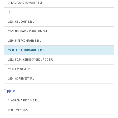
3. KAUFLAND ROMANIA SCS
2228. GELICONF S.R.L.
2229. NORDARIN PROD COM SRL
2230. INTERCOMPANY S.R.L.
2231. L.C.L. ROMANIA S.R.L.
2232. I.D.M. KENNEDY GROUP CO SRL
2233. EKY-SAM SRL
2234. AGRINVEST SRL
Top judet
1. AGROMARHODIN S.R.L.
2. RULMENTI SA