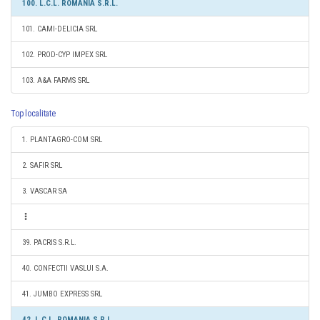
100. L.C.L. ROMANIA S.R.L.
101. CAMI-DELICIA SRL
102. PROD-CYP IMPEX SRL
103. A&A FARMS SRL
Top localitate
1. PLANTAGRO-COM SRL
2. SAFIR SRL
3. VASCAR SA
39. PACRIS S.R.L.
40. CONFECTII VASLUI S.A.
41. JUMBO EXPRESS SRL
42. L.C.L. ROMANIA S.R.L.