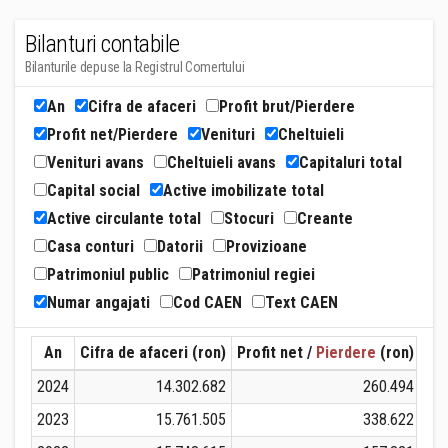
Bilanturi contabile
Bilanturile depuse la Registrul Comertului
An
Cifra de afaceri
Profit brut/Pierdere
Profit net/Pierdere
Venituri
Cheltuieli
Venituri avans
Cheltuieli avans
Capitaluri total
Capital social
Active imobilizate total
Active circulante total
Stocuri
Creante
Casa conturi
Datorii
Provizioane
Patrimoniul public
Patrimoniul regiei
Numar angajati
Cod CAEN
Text CAEN
An
Cifra de afaceri (ron)
Profit net /
Pierdere
(ron)
Ven
2024
14.302.682
260.494
2023
15.761.505
338.622