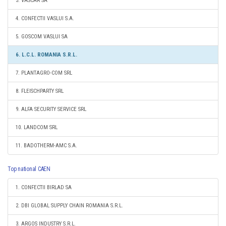
3. VASCAR SA
4. CONFECTII VASLUI S.A.
5. GOSCOM VASLUI SA
6. L.C.L. ROMANIA S.R.L.
7. PLANTAGRO-COM SRL
8. FLEISCHPARTY SRL
9. ALFA SECURITY SERVICE SRL
10. LANDCOM SRL
11. BADOTHERM-AMC S.A.
Top national CAEN
1. CONFECTII BIRLAD SA
2. DBI GLOBAL SUPPLY CHAIN ROMANIA S.R.L.
3. ARGOS INDUSTRY S.R.L.