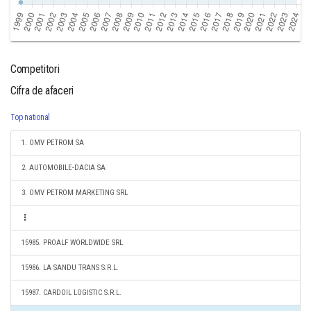
Competitori
Cifra de afaceri
Top national
1. OMV PETROM SA
2. AUTOMOBILE-DACIA SA
3. OMV PETROM MARKETING SRL
15985. PROALF WORLDWIDE SRL
15986. LA SANDU TRANS S.R.L.
15987. CARDOIL LOGISTIC S.R.L.