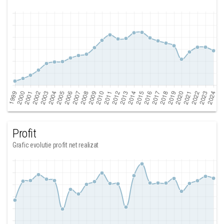
Profit
Grafic evolutie profit net realizat