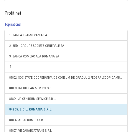
Profit net
Top national
1. BANCA TRANSILVANIA SA
2. BRD - GROUPE SOCIETE GENERALE SA
3. BANCA COMERCIALA ROMANA SA
84802. SOCIETATE COOPERATIVĂ DE CONSUM DE GRADUL 2 FEDERALCOOP DÂMBOVIŢA
84803. INEDIT CAR & TRUCK SRL
84804. JF CENTRUM SERVICE S.R.L.
84805. L.C.L. ROMANIA S.R.L.
84806. AGRO BOMIGA SRL
84807. VISCABARCATRANS S.R.L.