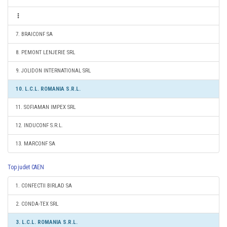
7. BRAICONF SA
8. PEMONT LENJERIE SRL
9. JOLIDON INTERNATIONAL SRL
10. L.C.L. ROMANIA S.R.L.
11. SOFIAMAN IMPEX SRL
12. INDUCONF S.R.L.
13. MARCONF SA
Top judet CAEN
1. CONFECTII BIRLAD SA
2. CONDA-TEX SRL
3. L.C.L. ROMANIA S.R.L.