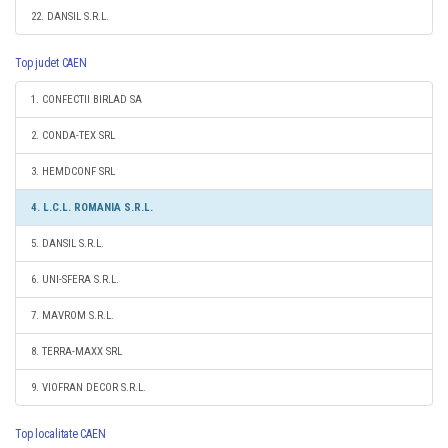
22. DANSIL S.R.L.
Top judet CAEN
1. CONFECTII BIRLAD SA
2. CONDA-TEX SRL
3. HEMDCONF SRL
4. L.C.L. ROMANIA S.R.L.
5. DANSIL S.R.L.
6. UNI-SFERA S.R.L.
7. MAVROM S.R.L.
8. TERRA-MAXX SRL
9. VIOFRAN DECOR S.R.L.
Top localitate CAEN