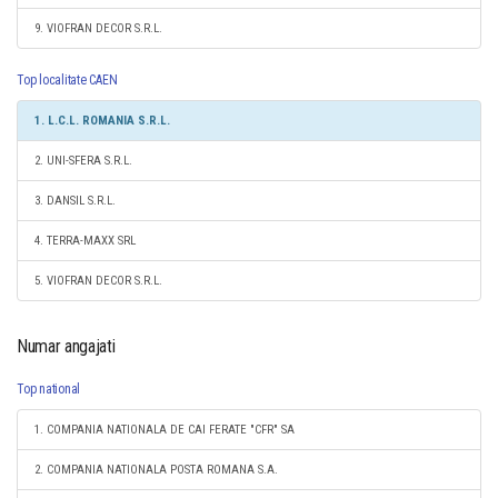
9. VIOFRAN DECOR S.R.L.
Top localitate CAEN
1. L.C.L. ROMANIA S.R.L.
2. UNI-SFERA S.R.L.
3. DANSIL S.R.L.
4. TERRA-MAXX SRL
5. VIOFRAN DECOR S.R.L.
Numar angajati
Top national
1. COMPANIA NATIONALA DE CAI FERATE "CFR" SA
2. COMPANIA NATIONALA POSTA ROMANA S.A.