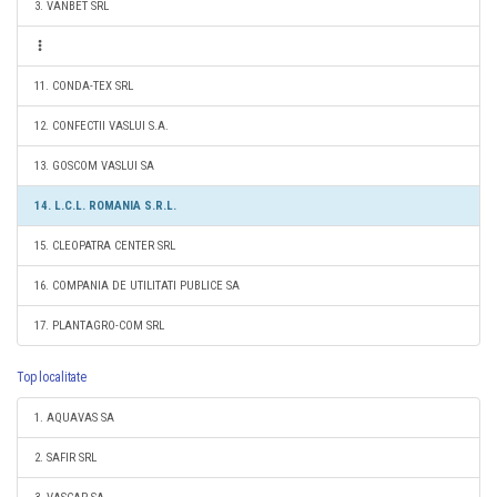
3. VANBET SRL
11. CONDA-TEX SRL
12. CONFECTII VASLUI S.A.
13. GOSCOM VASLUI SA
14. L.C.L. ROMANIA S.R.L.
15. CLEOPATRA CENTER SRL
16. COMPANIA DE UTILITATI PUBLICE SA
17. PLANTAGRO-COM SRL
Top localitate
1. AQUAVAS SA
2. SAFIR SRL