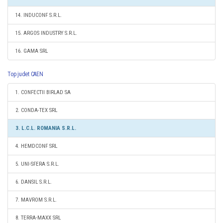
14. INDUCONF S.R.L.
15. ARGOS INDUSTRY S.R.L.
16. GAMA SRL
Top judet CAEN
1. CONFECTII BIRLAD SA
2. CONDA-TEX SRL
3. L.C.L. ROMANIA S.R.L.
4. HEMDCONF SRL
5. UNI-SFERA S.R.L.
6. DANSIL S.R.L.
7. MAVROM S.R.L.
8. TERRA-MAXX SRL