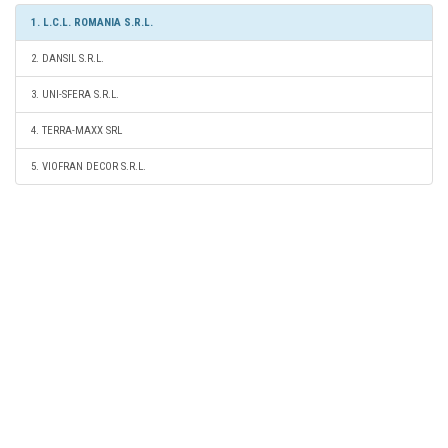
1. L.C.L. ROMANIA S.R.L.
2. DANSIL S.R.L.
3. UNI-SFERA S.R.L.
4. TERRA-MAXX SRL
5. VIOFRAN DECOR S.R.L.