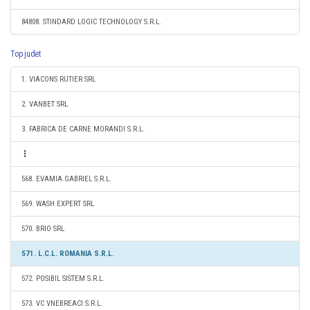
84808. STINDARD LOGIC TECHNOLOGY S.R.L.
Top judet
1. VIACONS RUTIER SRL
2. VANBET SRL
3. FABRICA DE CARNE MORANDI S.R.L.
568. EVAMIA GABRIEL S.R.L.
569. WASH EXPERT SRL
570. BRIO SRL
571. L.C.L. ROMANIA S.R.L.
572. POSIBIL SISTEM S.R.L.
573. VC VNEBREACI S.R.L.