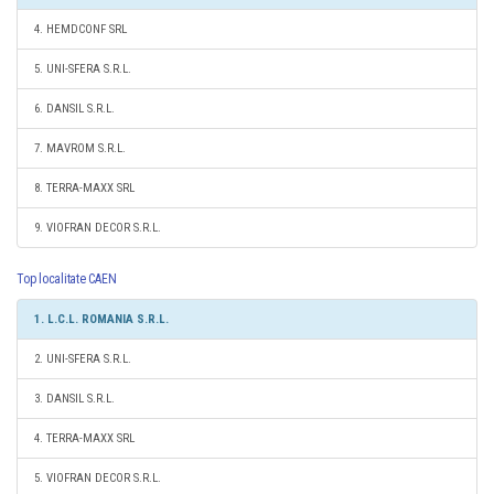
4. HEMDCONF SRL
5. UNI-SFERA S.R.L.
6. DANSIL S.R.L.
7. MAVROM S.R.L.
8. TERRA-MAXX SRL
9. VIOFRAN DECOR S.R.L.
Top localitate CAEN
1. L.C.L. ROMANIA S.R.L.
2. UNI-SFERA S.R.L.
3. DANSIL S.R.L.
4. TERRA-MAXX SRL
5. VIOFRAN DECOR S.R.L.