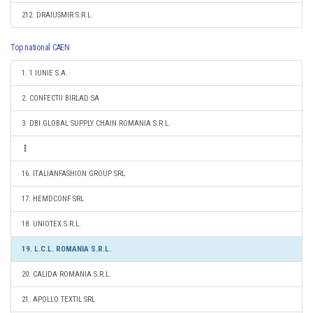
212. DRAIUSMIR S.R.L.
Top national CAEN
1. 1 IUNIE S.A.
2. CONFECTII BIRLAD SA
3. DBI GLOBAL SUPPLY CHAIN ROMANIA S.R.L.
16. ITALIANFASHION GROUP SRL
17. HEMDCONF SRL
18. UNIOTEX S.R.L.
19. L.C.L. ROMANIA S.R.L.
20. CALIDA ROMANIA S.R.L.
21. APOLLO TEXTIL SRL