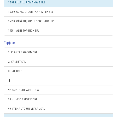
15988. L.C.L. ROMANIA S.R.L.
15989. CONSULT COMPANY IMPEX SRL
15990. CĂRĂBUŞ GRUP CONSTRUCT SRL
15991. ALIN TOP INOX SRL
Top judet
1. PLANTAGRO-COM SRL
2. VANBET SRL
3. SAFIR SRL
97. CONFECTII VASLUI S.A.
98. JUMBO EXPRESS SRL
99. FRENAUTO UNIVERSAL SRL