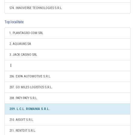
574. INNOVERSE TECHNOLOGIES S.R.L.
Top localitate
1. PLANTAGRO-COM SRL
2. AQUAVAS SA
3. JACK CASINO SRL
206. EXPA AUTOMOTIVE S.R.L.
207. GO MILES LOGISTICS S.R.L.
208. PATY-PATY S.R.L.
209. L.C.L. ROMANIA S.R.L.
210. AISOFT S.R.L.
211. RENTDIT S.R.L.