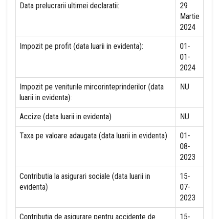
Data prelucrarii ultimei declaratii:
29
Martie
2024
Impozit pe profit (data luarii in evidenta):
01-
01-
2024
Impozit pe veniturile mircorinteprinderilor (data
NU
luarii in evidenta):
Accize (data luarii in evidenta)
NU
Taxa pe valoare adaugata (data luarii in evidenta)
01-
08-
2023
Contributia la asigurari sociale (data luarii in
15-
evidenta)
07-
2023
Contributia de asigurare pentru accidente de
15-