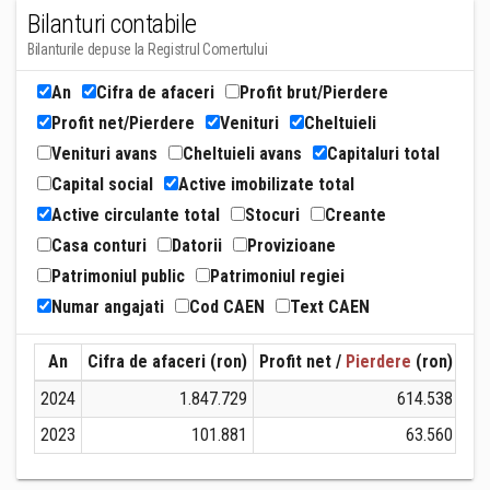
Bilanturi contabile
Bilanturile depuse la Registrul Comertului
An
Cifra de afaceri
Profit brut/Pierdere
Profit net/Pierdere
Venituri
Cheltuieli
Venituri avans
Cheltuieli avans
Capitaluri total
Capital social
Active imobilizate total
Active circulante total
Stocuri
Creante
Casa conturi
Datorii
Provizioane
Patrimoniul public
Patrimoniul regiei
Numar angajati
Cod CAEN
Text CAEN
An
Cifra de afaceri (ron)
Profit net /
Pierdere
(ron)
Ven
2024
1.847.729
614.538
2023
101.881
63.560