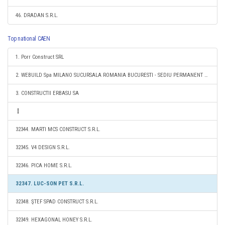
46. DRADAN S.R.L.
Top national CAEN
1. Porr Construct SRL
2. WEBUILD Spa MILANO SUCURSALA ROMANIA BUCURESTI - SEDIU PERMANENT DESEMNAT
3. CONSTRUCTII ERBASU SA
32344. MARTI MCS CONSTRUCT S.R.L.
32345. V4 DESIGN S.R.L.
32346. PICA HOME S.R.L.
32347. LUC-SON PET S.R.L.
32348. ŞTEF SPAD CONSTRUCT S.R.L.
32349. HEXAGONAL HONEY S.R.L.