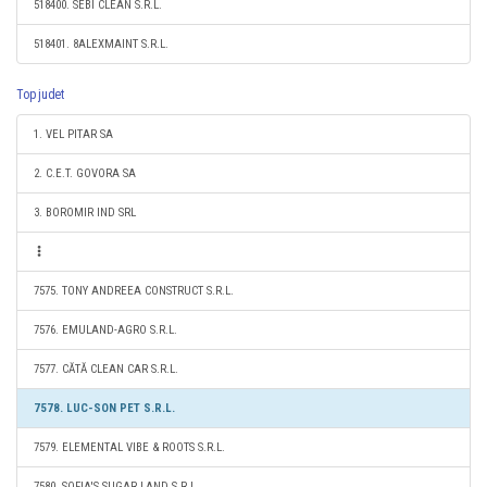
518400. SEBI CLEAN S.R.L.
518401. 8ALEXMAINT S.R.L.
Top judet
1. VEL PITAR SA
2. C.E.T. GOVORA SA
3. BOROMIR IND SRL
7575. TONY ANDREEA CONSTRUCT S.R.L.
7576. EMULAND-AGRO S.R.L.
7577. CĂTĂ CLEAN CAR S.R.L.
7578. LUC-SON PET S.R.L.
7579. ELEMENTAL VIBE & ROOTS S.R.L.
7580. SOFIA'S SUGAR LAND S.R.L.