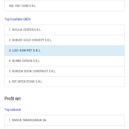
560. CNC CONS S.R.L.
Top localitate CAEN
1. NICULA CENTER S.R.L.
2. ROBUST GOLD CONCEPT S.R.L.
3. LUC-SON PET S.R.L.
4. ALRAD DESIGN S.R.L.
5. BURCEA SOFIA CONSTRUCT S.R.L.
6. KST INTER STONE S.R.L.
Profit net
Top national
1. BANCA TRANSILVANIA SA