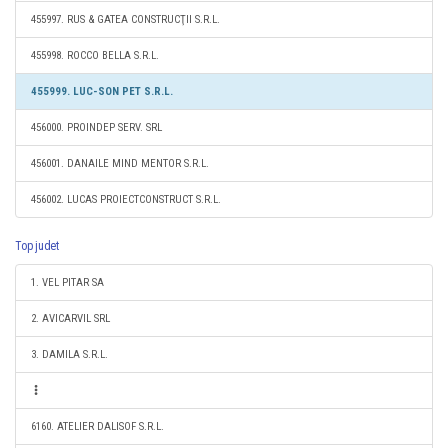
455997. RUS & GATEA CONSTRUCŢII S.R.L.
455998. ROCCO BELLA S.R.L.
455999. LUC-SON PET S.R.L.
456000. PROINDEP SERV. SRL
456001. DANAILE MIND MENTOR S.R.L.
456002. LUCAS PROIECTCONSTRUCT S.R.L.
Top judet
1. VEL PITAR SA
2. AVICARVIL SRL
3. DAMILA S.R.L.
6160. ATELIER DALISOF S.R.L.