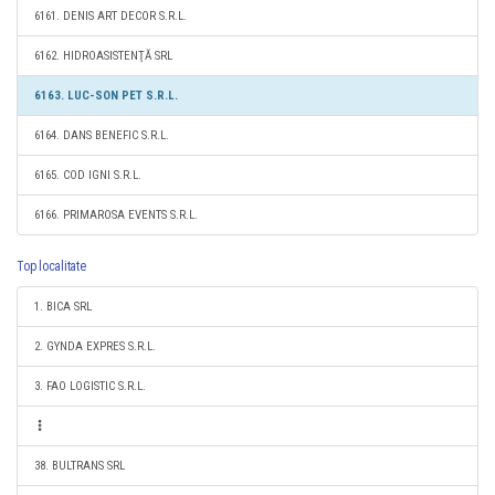
6161. DENIS ART DECOR S.R.L.
6162. HIDROASISTENŢĂ SRL
6163. LUC-SON PET S.R.L.
6164. DANS BENEFIC S.R.L.
6165. COD IGNI S.R.L.
6166. PRIMAROSA EVENTS S.R.L.
Top localitate
1. BICA SRL
2. GYNDA EXPRES S.R.L.
3. FAO LOGISTIC S.R.L.
38. BULTRANS SRL