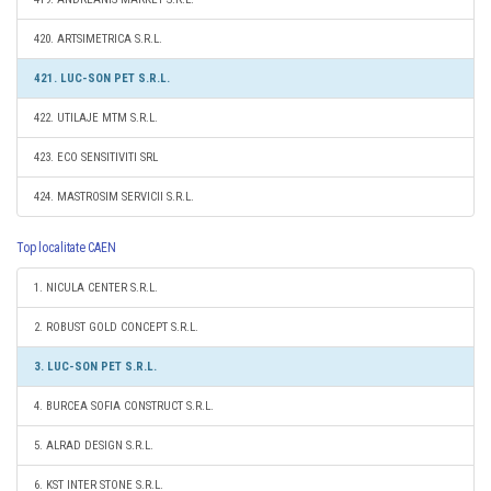
420. ARTSIMETRICA S.R.L.
421. LUC-SON PET S.R.L.
422. UTILAJE MTM S.R.L.
423. ECO SENSITIVITI SRL
424. MASTROSIM SERVICII S.R.L.
Top localitate CAEN
1. NICULA CENTER S.R.L.
2. ROBUST GOLD CONCEPT S.R.L.
3. LUC-SON PET S.R.L.
4. BURCEA SOFIA CONSTRUCT S.R.L.
5. ALRAD DESIGN S.R.L.
6. KST INTER STONE S.R.L.