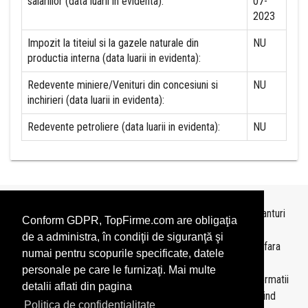
salariilor (data luarii in evidenta):
07-
2023
Impozit la titeiul si la gazele naturale din
NU
productia interna (data luarii in evidenta):
Redevente miniere/Venituri din concesiuni si
NU
inchirieri (data luarii in evidenta):
Redevente petroliere (data luarii in evidenta):
NU
Topurile sunt realizate de
TopFirme
pe baza ultimelor bilanturi
Conform GDPR, TopFirme.com are obligaţia
depuse si au scop informativ.
de a administra, în condiţii de siguranţă şi
Este interzisa folosirea topurilor fara acordul TopFirme si fara
numai pentru scopurile specificate, datele
precizarea sursei.
personale pe care le furnizaţi. Mai multe
Daca doriti sa achizitionati
topuri personalizate
sau informatii
detalii aflati din pagina
despre agentii economici va rugam sa ne contactati folosind
Politica de confidentialitate