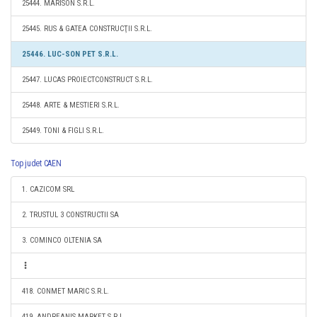
25444. MARISON S.R.L.
25445. RUS & GATEA CONSTRUCŢII S.R.L.
25446. LUC-SON PET S.R.L.
25447. LUCAS PROIECTCONSTRUCT S.R.L.
25448. ARTE & MESTIERI S.R.L.
25449. TONI & FIGLI S.R.L.
Top judet CAEN
1. CAZICOM SRL
2. TRUSTUL 3 CONSTRUCTII SA
3. COMINCO OLTENIA SA
418. CONMET MARIC S.R.L.
419. ANDREANIS MARKET S.R.L.