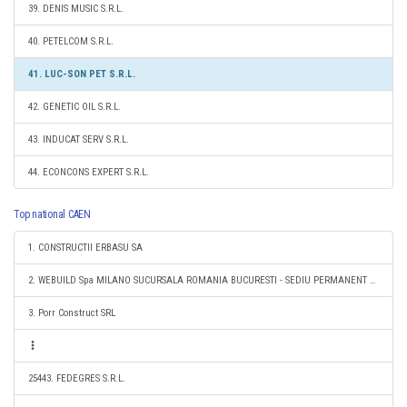
39. DENIS MUSIC S.R.L.
40. PETELCOM S.R.L.
41. LUC-SON PET S.R.L.
42. GENETIC OIL S.R.L.
43. INDUCAT SERV S.R.L.
44. ECONCONS EXPERT S.R.L.
Top national CAEN
1. CONSTRUCTII ERBASU SA
2. WEBUILD Spa MILANO SUCURSALA ROMANIA BUCURESTI - SEDIU PERMANENT DESEMNAT
3. Porr Construct SRL
25443. FEDEGRES S.R.L.