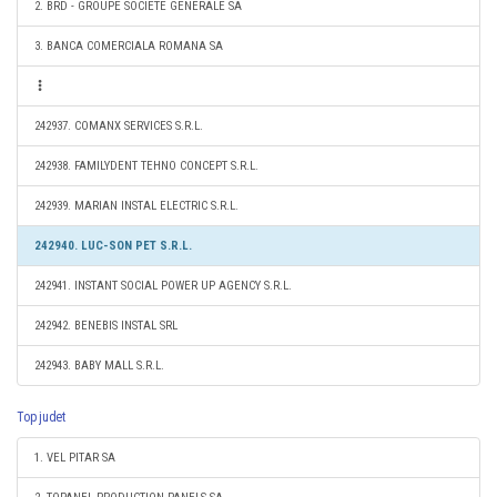
2. BRD - GROUPE SOCIETE GENERALE SA
3. BANCA COMERCIALA ROMANA SA
242937. COMANX SERVICES S.R.L.
242938. FAMILYDENT TEHNO CONCEPT S.R.L.
242939. MARIAN INSTAL ELECTRIC S.R.L.
242940. LUC-SON PET S.R.L.
242941. INSTANT SOCIAL POWER UP AGENCY S.R.L.
242942. BENEBIS INSTAL SRL
242943. BABY MALL S.R.L.
Top judet
1. VEL PITAR SA