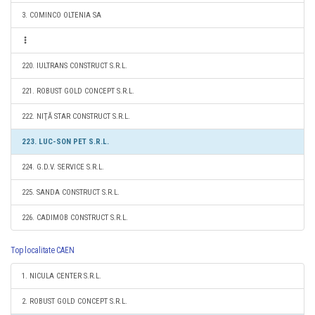
3. COMINCO OLTENIA SA
220. IULTRANS CONSTRUCT S.R.L.
221. ROBUST GOLD CONCEPT S.R.L.
222. NIŢĂ STAR CONSTRUCT S.R.L.
223. LUC-SON PET S.R.L.
224. G.D.V. SERVICE S.R.L.
225. SANDA CONSTRUCT S.R.L.
226. CADIMOB CONSTRUCT S.R.L.
Top localitate CAEN
1. NICULA CENTER S.R.L.
2. ROBUST GOLD CONCEPT S.R.L.