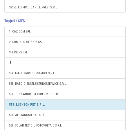
32350. EDIFICIU DANIEL PREST S.R.L.
Top judet CAEN
1. CAZICOM SRL
2. COMINCO OLTENIA SA
3. ELSERV SRL
554. MATEI&ROX CONSTRUCT S.R.L.
555. RAED DIENSTLEISTUNGSSERVICE S.R.L.
556. TONY ANDREEA CONSTRUCT S.R.L.
557. LUC-SON PET S.R.L.
558. ALEXANDRU BAU S.R.L.
559. SOLAR TECIOIU FOTOVOLTAIC S.R.L.