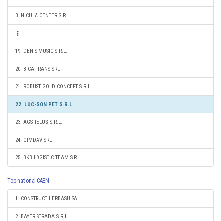
3. NICULA CENTER S.R.L.
19. DENIS MUSIC S.R.L.
20. BICA-TRANS SRL
21. ROBUST GOLD CONCEPT S.R.L.
22. LUC-SON PET S.R.L.
23. AGS TELUŞ S.R.L.
24. GIMDAV SRL
25. BKB LOGISTIC TEAM S.R.L.
Top national CAEN
1. CONSTRUCTII ERBASU SA
2. BAYER STRADA S.R.L.