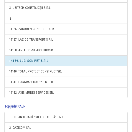
3. UBITECH CONSTRUCŢII S.R.L.
14136. ZARODEN CONSTRUCT S.R.L.
14137. LAZ DG TRANSPORT S.R.L.
14138. ARTA CONSTRUCT BBC SRL
14139. LUC-SON PET S.R.L.
14140. TOTAL PROTECT CONSTRUCT SRL
14141. FOGARASI BOBBY S.R.L.-D.
14142. AXIS MUNDI SERVICES SRL
Top judet CAEN
1. FLORIN CIOACĂ "VILA NOASTRĂ” S.R.L.
2. CAZICOM SRL