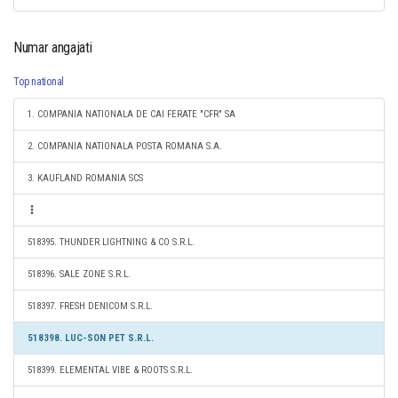
Numar angajati
Top national
1. COMPANIA NATIONALA DE CAI FERATE "CFR" SA
2. COMPANIA NATIONALA POSTA ROMANA S.A.
3. KAUFLAND ROMANIA SCS
518395. THUNDER LIGHTNING & CO S.R.L.
518396. SALE ZONE S.R.L.
518397. FRESH DENICOM S.R.L.
518398. LUC-SON PET S.R.L.
518399. ELEMENTAL VIBE & ROOTS S.R.L.