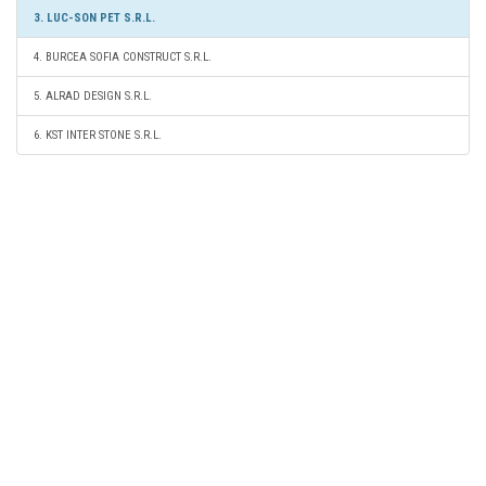
3. LUC-SON PET S.R.L.
4. BURCEA SOFIA CONSTRUCT S.R.L.
5. ALRAD DESIGN S.R.L.
6. KST INTER STONE S.R.L.