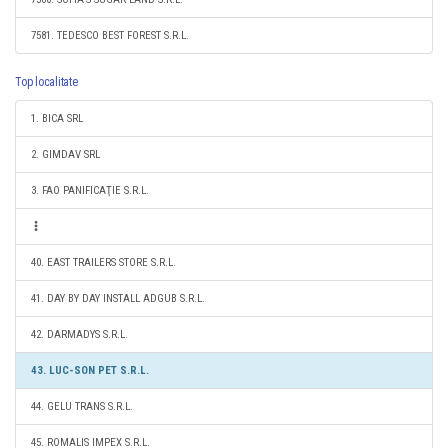
7581. TEDESCO BEST FOREST S.R.L.
Top localitate
1. BICA SRL
2. GIMDAV SRL
3. FAO PANIFICAŢIE S.R.L.
40. EAST TRAILERS STORE S.R.L.
41. DAY BY DAY INSTALL ADGUB S.R.L.
42. DARMADYS S.R.L.
43. LUC-SON PET S.R.L.
44. GELU TRANS S.R.L.
45. ROMALIS IMPEX S.R.L.