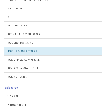
2. TOPANEL PRODUCTION PANELS SA
3. AUTORO SRL
3002. DON TEO SRL
3003. JALLALI CONSTRUCT S.R.L.
3004. URSA MARE S.R.L.
3005. LUC-SON PET S.R.L.
3006. MRM WORLDWIDE S.R.L.
3007. REVITRANS AUTO S.R.L.
3008. RIOVIL S.R.L.
Top localitate
1. BICA SRL
2. TRIGON TEO SRL