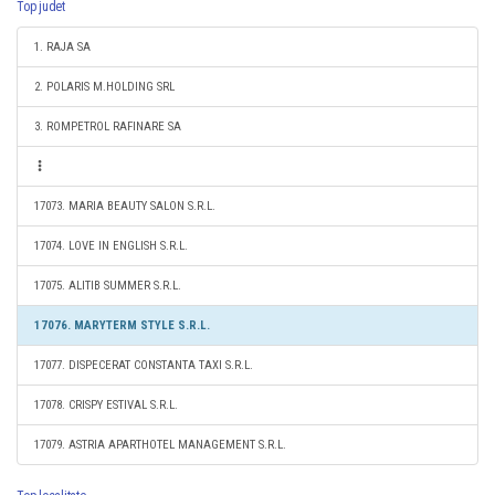
Top judet
1. RAJA SA
2. POLARIS M.HOLDING SRL
3. ROMPETROL RAFINARE SA
17073. MARIA BEAUTY SALON S.R.L.
17074. LOVE IN ENGLISH S.R.L.
17075. ALITIB SUMMER S.R.L.
17076. MARYTERM STYLE S.R.L.
17077. DISPECERAT CONSTANTA TAXI S.R.L.
17078. CRISPY ESTIVAL S.R.L.
17079. ASTRIA APARTHOTEL MANAGEMENT S.R.L.