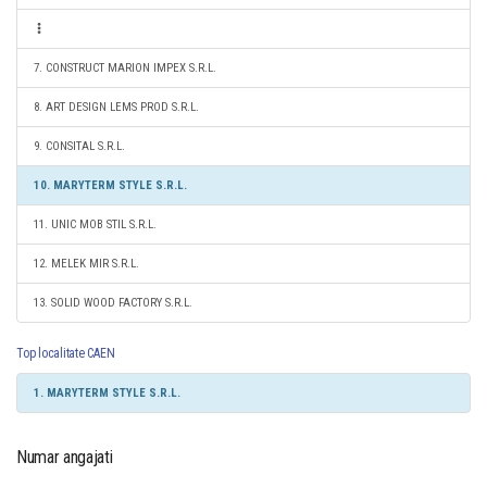
7. CONSTRUCT MARION IMPEX S.R.L.
8. ART DESIGN LEMS PROD S.R.L.
9. CONSITAL S.R.L.
10. MARYTERM STYLE S.R.L.
11. UNIC MOB STIL S.R.L.
12. MELEK MIR S.R.L.
13. SOLID WOOD FACTORY S.R.L.
Top localitate CAEN
1. MARYTERM STYLE S.R.L.
Numar angajati