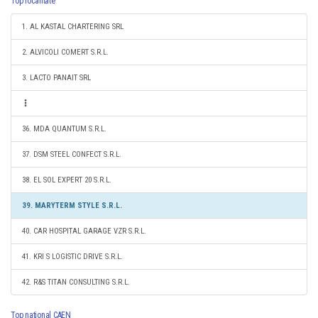
Top localitate
1. AL KASTAL CHARTERING SRL
2. ALVICOLI COMERT S.R.L.
3. LACTO PANAIT SRL
36. MDA QUANTUM S.R.L.
37. DSM STEEL CONFECT S.R.L.
38. EL SOL EXPERT 20 S.R.L.
39. MARYTERM STYLE S.R.L.
40. CAR HOSPITAL GARAGE VZR S.R.L.
41. KRI S LOGISTIC DRIVE S.R.L.
42. R&S TITAN CONSULTING S.R.L.
Top national CAEN