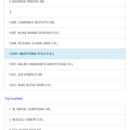
3. MONSSON TRADING SRL
15306. TURANMED AESTHETIC SRL
15307. ALINA AVRAM DESIGNER S.R.L.
15308. REZEANU GLOBAL WIND S.R.L.
15309. MARYTERM STYLE S.R.L.
15310. AALAN URBANISM SI ARHITECTURA S.R.L.
15311. ACS STRATEGY SRL
15312. MIRU ACTIVE NEWS S.R.L.
Top localitate
1. AL KASTAL CHARTERING SRL
2. ALVICOLI COMERT S.R.L.