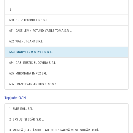
650. HOLZ TECHNO LINE SRL
651. CASE LEMN ROTUND VASILE TOMA S.R.L.
652. WALNUT-BARK S.R.L.
653. MARYTERM STYLE S.R.L.
654. GABI RUSTIC BUCOVINA S.R.L.
655. MIRONANA IMPEX SRL
656. TRANSILVANIAN BUSINESS SRL
Top judet CAEN
1. EMIS ROLL SRL
2. GRS UŞI ŞI SCĂRI S.R.L.
3. MUNCĂ ŞI ARTĂ SOCIETATE COOPERATIVĂ MEŞTEŞUGĂREASCĂ