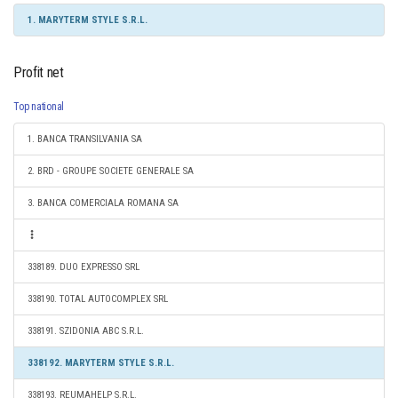
1. MARYTERM STYLE S.R.L.
Profit net
Top national
1. BANCA TRANSILVANIA SA
2. BRD - GROUPE SOCIETE GENERALE SA
3. BANCA COMERCIALA ROMANA SA
338189. DUO EXPRESSO SRL
338190. TOTAL AUTOCOMPLEX SRL
338191. SZIDONIA ABC S.R.L.
338192. MARYTERM STYLE S.R.L.
338193. REUMAHELP S.R.L.