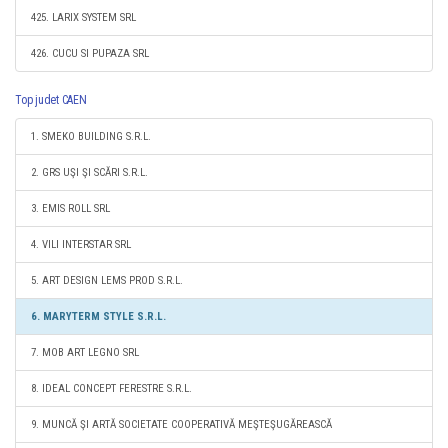
425. LARIX SYSTEM SRL
426. CUCU SI PUPAZA SRL
Top judet CAEN
1. SMEKO BUILDING S.R.L.
2. GRS UŞI ŞI SCĂRI S.R.L.
3. EMIS ROLL SRL
4. VILI INTERSTAR SRL
5. ART DESIGN LEMS PROD S.R.L.
6. MARYTERM STYLE S.R.L.
7. MOB ART LEGNO SRL
8. IDEAL CONCEPT FERESTRE S.R.L.
9. MUNCĂ ŞI ARTĂ SOCIETATE COOPERATIVĂ MEŞTEŞUGĂREASCĂ