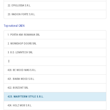
22. EPIGLOSSA S.R.L.
23. RADION FORTE S.R.L.
Top national CAEN
1. PORTA KMI ROMANIA SRL
2. WORKSHOP DOORS SRL
3. B.D. LEMNTECH SRL
420. BE WOOD MAS S.R.L.
421. BIARA WOOD S.R.L.
422. BORZONT SRL
423. MARYTERM STYLE S.R.L.
424. HOLZ MOB S.R.L.