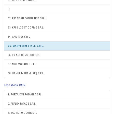
3. ECO POWER WIND SRL
32. R&S TITAN CONSULTING S.R.L.
33. KRI S LOGISTIC DRIVE S.R.L.
34. CAMIN'95 S.R.L.
35. MARYTERM STYLE S.R.L.
36. BV ART CONSTRUCT SRL
37. MITI MOBART S.R.L.
38. HANUL MARAMUREŞ S.R.L.
Top national CAEN
1. PORTA KMI ROMANIA SRL
2. REFLEX FATADE S.R.L.
3. ECO EURO DOORS SRL