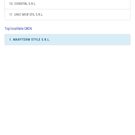
10. CONSITAL S.R.L.
11. UNIC MOB STIL S.R.L.
Top localitate CAEN
1. MARYTERM STYLE S.R.L.