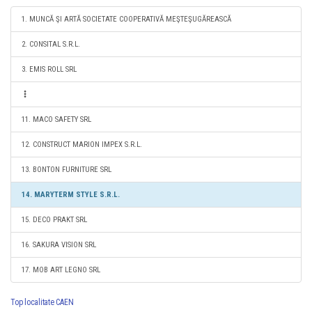
1. MUNCĂ ŞI ARTĂ SOCIETATE COOPERATIVĂ MEŞTEŞUGĂREASCĂ
2. CONSITAL S.R.L.
3. EMIS ROLL SRL
11. MACO SAFETY SRL
12. CONSTRUCT MARION IMPEX S.R.L.
13. BONTON FURNITURE SRL
14. MARYTERM STYLE S.R.L.
15. DECO PRAKT SRL
16. SAKURA VISION SRL
17. MOB ART LEGNO SRL
Top localitate CAEN