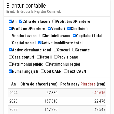
Bilanturi contabile
Bilanturile depuse la Registrul Comertului
An
Cifra de afaceri
Profit brut/Pierdere
Profit net/Pierdere
Venituri
Cheltuieli
Venituri avans
Cheltuieli avans
Capitaluri total
Capital social
Active imobilizate total
Active circulante total
Stocuri
Creante
Casa conturi
Datorii
Provizioane
Patrimoniul public
Patrimoniul regiei
Numar angajati
Cod CAEN
Text CAEN
An
Cifra de afaceri (ron)
Profit net /
Pierdere
(ron)
Ven
2024
57.380
- 49.616
2023
157.310
22.476
2022
147.280
48.547