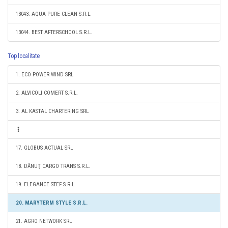
13043. AQUA PURE CLEAN S.R.L.
13044. BEST AFTERSCHOOL S.R.L.
Top localitate
1. ECO POWER WIND SRL
2. ALVICOLI COMERT S.R.L.
3. AL KASTAL CHARTERING SRL
17. GLOBUS ACTUAL SRL
18. DĂNUŢ CARGO TRANS S.R.L.
19. ELEGANCE STEF S.R.L.
20. MARYTERM STYLE S.R.L.
21. AGRO NETWORK SRL