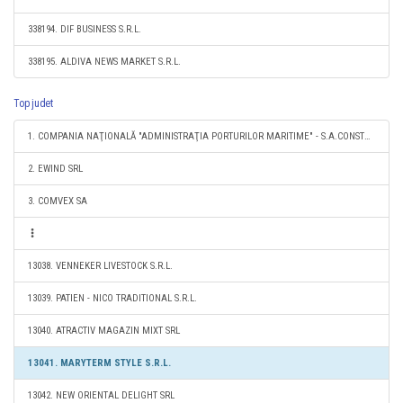
338194. DIF BUSINESS S.R.L.
338195. ALDIVA NEWS MARKET S.R.L.
Top judet
1. COMPANIA NAŢIONALĂ "ADMINISTRAŢIA PORTURILOR MARITIME" - S.A.CONSTANŢA
2. EWIND SRL
3. COMVEX SA
13038. VENNEKER LIVESTOCK S.R.L.
13039. PATIEN - NICO TRADITIONAL S.R.L.
13040. ATRACTIV MAGAZIN MIXT SRL
13041. MARYTERM STYLE S.R.L.
13042. NEW ORIENTAL DELIGHT SRL