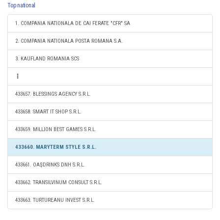
Top national
1. COMPANIA NATIONALA DE CAI FERATE "CFR" SA
2. COMPANIA NATIONALA POSTA ROMANA S.A.
3. KAUFLAND ROMANIA SCS
433657. BLESSINGS AGENCY S.R.L.
433658. SMART IT SHOP S.R.L.
433659. MILLION BEST GAMES S.R.L.
433660. MARYTERM STYLE S.R.L.
433661. OAŞDRINKS DNH S.R.L.
433662. TRANSILVINUM CONSULT S.R.L.
433663. TURTUREANU INVEST S.R.L.