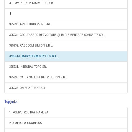
3. OMV PETROM MARKETING SRL
395930. ART STUDIO PRINT SRL
395931. GROUP AAPC-DEZVOLTARE ŞI IMPLEMENTARE CONCEPTE SRL
395932. RABOCOM SIMION S.R.L.
395933. MARYTERM STYLE S.R.L.
395934. INTEGRAL TOPO SRL
395935. CATEX SALES & DISTRIBUTION S.R.L.
395936. OMEGA TRANS SRL
Top judet
1. ROMPETROL RAFINARE SA
2. AMEROPA GRAINS SA