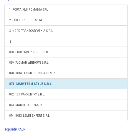
1. PORTA KMI ROMANIA SRL
2. ECO EURO DOORS SRL
3. NORD TRANSCARPATHIA S.R.L.
868. PROLEMN PRODUCT S.R.L.
869. FLOMAR WINDOWS S.R.L.
870. BORIS HOME CONSTRUCT S.R.L.
871. MARYTERM STYLE S.R.L.
872. TBT CARPENTRY S.R.L.
873. MARLILI ART 86 S.R.L.
874. BODI LEMN EXPERT S.R.L.
Top judet CAEN