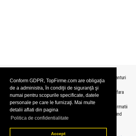
Topurile sunt realizate de
TopFirme
pe baza ultimelor bilanturi
Conform GDPR, TopFirme.com are obligaţia
depuse si au scop informativ.
de a administra, în condiţii de siguranţă şi
Este interzisa folosirea topurilor fara acordul TopFirme si fara
numai pentru scopurile specificate, datele
precizarea sursei.
personale pe care le furnizaţi. Mai multe
Daca doriti sa achizitionati
topuri personalizate
sau informatii
detalii aflati din pagina
despre agentii economici va rugam sa ne contactati folosind
Politica de confidentialitate
sectiunea
Contact
Accept