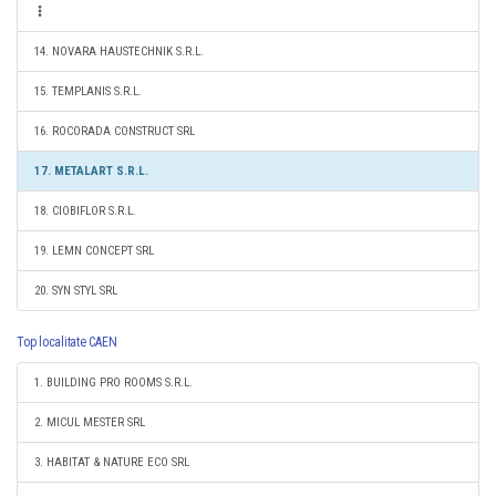
14. NOVARA HAUSTECHNIK S.R.L.
15. TEMPLANIS S.R.L.
16. ROCORADA CONSTRUCT SRL
17. METALART S.R.L.
18. CIOBIFLOR S.R.L.
19. LEMN CONCEPT SRL
20. SYN STYL SRL
Top localitate CAEN
1. BUILDING PRO ROOMS S.R.L.
2. MICUL MESTER SRL
3. HABITAT & NATURE ECO SRL