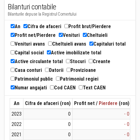
Bilanturi contabile
Bilanturile depuse la Registrul Comertului
An
Cifra de afaceri
Profit brut/Pierdere
Profit net/Pierdere
Venituri
Cheltuieli
Venituri avans
Cheltuieli avans
Capitaluri total
Capital social
Active imobilizate total
Active circulante total
Stocuri
Creante
Casa conturi
Datorii
Provizioane
Patrimoniul public
Patrimoniul regiei
Numar angajati
Cod CAEN
Text CAEN
An
Cifra de afaceri (ron)
Profit net /
Pierdere
(ron)
Ven
2023
0
- 0
2022
0
- 0
2021
0
- 0