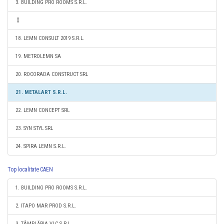
3. BUILDING PRO ROOMS S.R.L.
18. LEMN CONSULT 2019 S.R.L.
19. METROLEMN SA
20. ROCORADA CONSTRUCT SRL
21. METALART S.R.L.
22. LEMN CONCEPT SRL
23. SYN STYL SRL
24. SPIRA LEMN S.R.L.
Top localitate CAEN
1. BUILDING PRO ROOMS S.R.L.
2. ITAPO MAR PROD S.R.L.
3. TÂMPLĂRIA VLC S.R.L.