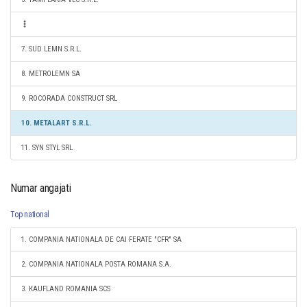
7. SUD LEMN S.R.L.
8. METROLEMN SA
9. ROCORADA CONSTRUCT SRL
10. METALART S.R.L.
11. SYN STYL SRL
Numar angajati
Top national
1. COMPANIA NATIONALA DE CAI FERATE "CFR" SA
2. COMPANIA NATIONALA POSTA ROMANA S.A.
3. KAUFLAND ROMANIA SCS