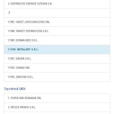
3. DISTRIBUȚIE ENERGIE OLTENIA S.A.
11987. CADET JUSTCONSULTING SRL
11988. TARGET DISTRIBUTION S.R.L.
11989. DERMA MED S.R.L.
11990. METALART S.R.L.
11991. DAENA S.R.L.
11992. COMAD SRL
11993. CRISCOM S.R.L.
Top national CAEN
1. PORTA KMI ROMANIA SRL
2. REFLEX FATADE S.R.L.