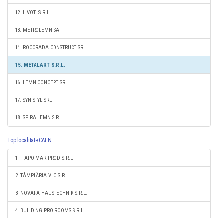
12. LIVOTI S.R.L.
13. METROLEMN SA
14. ROCORADA CONSTRUCT SRL
15. METALART S.R.L.
16. LEMN CONCEPT SRL
17. SYN STYL SRL
18. SPIRA LEMN S.R.L.
Top localitate CAEN
1. ITAPO MAR PROD S.R.L.
2. TÂMPLĂRIA VLC S.R.L.
3. NOVARA HAUSTECHNIK S.R.L.
4. BUILDING PRO ROOMS S.R.L.