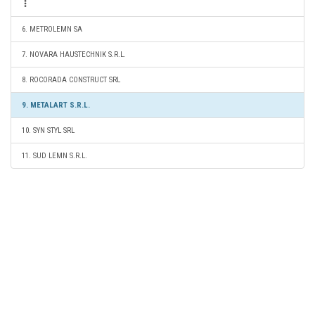
6. METROLEMN SA
7. NOVARA HAUSTECHNIK S.R.L.
8. ROCORADA CONSTRUCT SRL
9. METALART S.R.L.
10. SYN STYL SRL
11. SUD LEMN S.R.L.