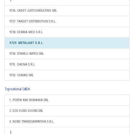
9726. CADET JUSTCONSULTING SRL
9727. TARGET DISTRIBUTION S.R.L.
9728. DERMA MED S.R.L.
9729. METALART S.R.L.
9730. STARELI IMPEX SRL
9731. DAENA S.R.L.
9732. COMAD SRL
Top national CAEN
1. PORTA KMI ROMANIA SRL
2. ECO EURO DOORS SRL
3. NORD TRANSCARPATHIA S.R.L.