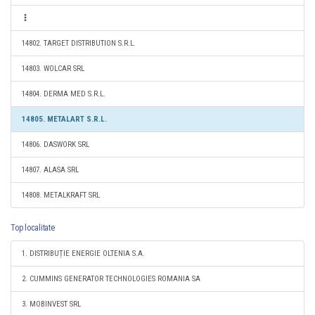
14802. TARGET DISTRIBUTION S.R.L.
14803. WOLCAR SRL
14804. DERMA MED S.R.L.
14805. METALART S.R.L.
14806. DASWORK SRL
14807. ALASA SRL
14808. METALKRAFT SRL
Top localitate
1. DISTRIBUȚIE ENERGIE OLTENIA S.A.
2. CUMMINS GENERATOR TECHNOLOGIES ROMANIA SA
3. MOBINVEST SRL