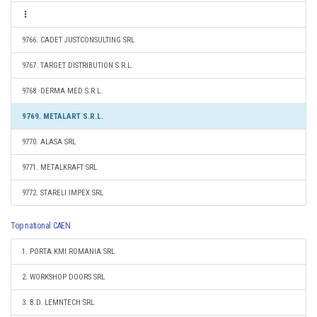
9766. CADET JUSTCONSULTING SRL
9767. TARGET DISTRIBUTION S.R.L.
9768. DERMA MED S.R.L.
9769. METALART S.R.L.
9770. ALASA SRL
9771. METALKRAFT SRL
9772. STARELI IMPEX SRL
Top national CAEN
1. PORTA KMI ROMANIA SRL
2. WORKSHOP DOORS SRL
3. B.D. LEMNTECH SRL