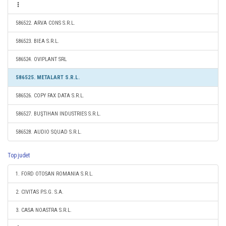
586522. ARVA CONS S.R.L.
586523. BIEA S.R.L.
586524. OVIPLANT SRL
586525. METALART S.R.L.
586526. COPY FAX DATA S.R.L.
586527. BUŞTIHAN INDUSTRIES S.R.L.
586528. AUDIO SQUAD S.R.L.
Top judet
1. FORD OTOSAN ROMANIA S.R.L.
2. CIVITAS P.S.G. S.A.
3. CASA NOASTRA S.R.L.