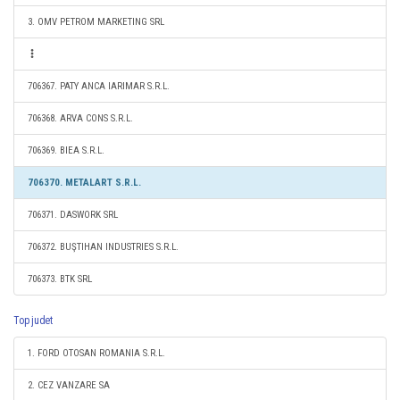
3. OMV PETROM MARKETING SRL
706367. PATY ANCA IARIMAR S.R.L.
706368. ARVA CONS S.R.L.
706369. BIEA S.R.L.
706370. METALART S.R.L.
706371. DASWORK SRL
706372. BUŞTIHAN INDUSTRIES S.R.L.
706373. BTK SRL
Top judet
1. FORD OTOSAN ROMANIA S.R.L.
2. CEZ VANZARE SA