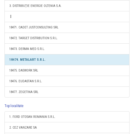
3. DISTRIBUȚIE ENERGIE OLTENIA S.A.
18471. CADET JUSTCONSULTING SRL
18472. TARGET DISTRIBUTION S.R.L.
18473. DERMA MED S.R.L.
18474. METALART S.R.L.
18475. DASWORK SRL
18476. EUDASTAN S.R.L.
18477. ZEGETINA SRL
Top localitate
1. FORD OTOSAN ROMANIA S.R.L.
2. CEZ VANZARE SA