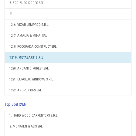
3. ECO EURO DOORS SRL
1216. VIZAR LEMPROD S.R.L.
1217. AMALIA & MIHAI SRL
1218. ROCORADA CONSTRUCT SRL
1219. METALART S.R.L.
1220. ANDANTO FOREST SRL
1221. EUROLUX WINDOWS S.R.L.
1222. ANDRE CONS SRL
Top judet CAEN
1. HARD WOOD CARPENTERS S.R.L.
2. MONATEN & ALIS SRL