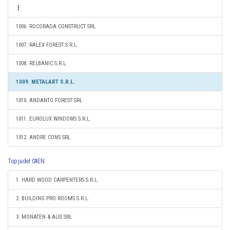
1006. ROCORADA CONSTRUCT SRL
1007. RALEX FOREST S.R.L.
1008. RELBANIC S.R.L.
1009. METALART S.R.L.
1010. ANDANTO FOREST SRL
1011. EUROLUX WINDOWS S.R.L.
1012. ANDRE CONS SRL
Top judet CAEN
1. HARD WOOD CARPENTERS S.R.L.
2. BUILDING PRO ROOMS S.R.L.
3. MONATEN & ALIS SRL