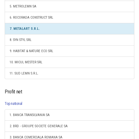
5. METROLEMN SA
6. ROCORADA CONSTRUCT SRL
7. METALART S.R.L.
8. SYN STYL SRL
9. HABITAT & NATURE ECO SRL
10. MICUL MESTER SRL
11. SUD LEMN S.R.L.
Profit net
Top national
1. BANCA TRANSILVANIA SA
2. BRD - GROUPE SOCIETE GENERALE SA
3. BANCA COMERCIALA ROMANA SA