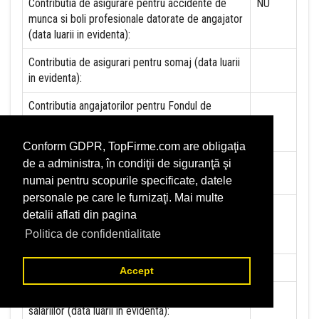
Contributia de asigurare pentru accidente de
NU
munca si boli profesionale datorate de angajator
(data luarii in evidenta):
Contributia de asigurari pentru somaj (data luarii
in evidenta):
Contributia angajatorilor pentru Fondul de
garantare pentru plata creantelor sociale (data
luarii in evidenta):
Conform GDPR, TopFirme.com are obligaţia
de a administra, în condiţii de siguranţă şi
Contributia pentru asigurari de sanatate (data
NU
luarii in evidenta):
numai pentru scopurile specificate, datele
personale pe care le furnizaţi. Mai multe
Contributii pentru concedii si indemnizatii de la
detalii aflati din pagina
persoane juridice sau fizice (data luarii in
Politica de confidentialitate
evidenta):
Taxa jocuri de noroc (data luarii in evidenta):
NU
Accept
Impozit pe veniturile din salarii si asimilate
NU
salariilor (data luarii in evidenta):