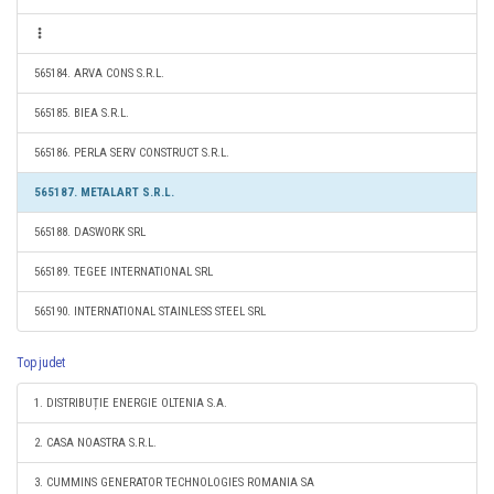
565184. ARVA CONS S.R.L.
565185. BIEA S.R.L.
565186. PERLA SERV CONSTRUCT S.R.L.
565187. METALART S.R.L.
565188. DASWORK SRL
565189. TEGEE INTERNATIONAL SRL
565190. INTERNATIONAL STAINLESS STEEL SRL
Top judet
1. DISTRIBUȚIE ENERGIE OLTENIA S.A.
2. CASA NOASTRA S.R.L.
3. CUMMINS GENERATOR TECHNOLOGIES ROMANIA SA