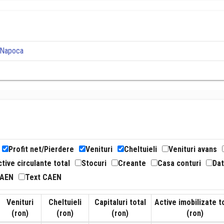
j-Napoca
Profit net/Pierdere
Venituri
Cheltuieli
Venituri avans
tive circulante total
Stocuri
Creante
Casa conturi
Dat
CAEN
Text CAEN
Venituri
Cheltuieli
Capitaluri total
Active imobilizate t
(ron)
(ron)
(ron)
(ron)