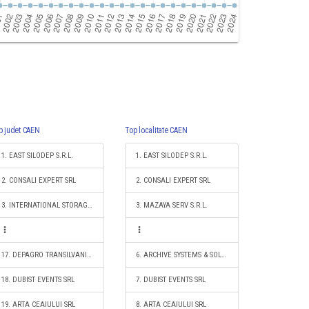
p judet CAEN
Top localitate CAEN
1. EAST SILODEP S.R.L.
1. EAST SILODEP S.R.L.
2. CONSALI EXPERT SRL
2. CONSALI EXPERT SRL
3. INTERNATIONAL STORAGE S.R.L.
3. MAZAYA SERV S.R.L.
17. DEPAGRO TRANSILVANIA SRL
6. ARCHIVE SYSTEMS & SOLUTIONS SRL
18. DUBIST EVENTS SRL
7. DUBIST EVENTS SRL
19. ARTA CEAIULUI SRL
8. ARTA CEAIULUI SRL