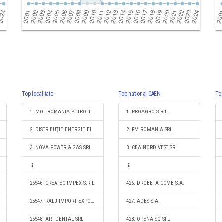
Top localitate
Top national CAEN
To
1. MOL ROMANIA PETROLEUM PRODUCTS SRL
1. PROAGRO S.R.L.
2. DISTRIBUŢIE ENERGIE ELECTRICĂ ROMANIA S.A.
2. FM ROMANIA SRL
3. NOVA POWER & GAS SRL
3. CBA NORD VEST SRL
25546. CREATEC IMPEX S.R.L.
426. DROBETA COMB S.A.
25547. RALU IMPORT EXPORT SRL
427. ADES S.A.
25548. ART DENTAL SRL
428. OPENA SQ SRL