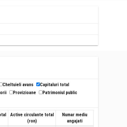
Cheltuieli avans
Capitaluri total
orii
Provizioane
Patrimoniul public
otal
Active circulante total
Numar mediu
(ron)
angajati