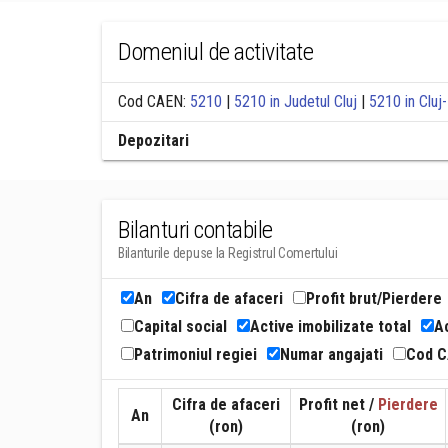
Domeniul de activitate
Cod CAEN:
5210
|
5210 in Judetul Cluj
|
5210 in Clu
Depozitari
Bilanturi contabile
Bilanturile depuse la Registrul Comertului
An
Cifra de afaceri
Profit brut/Pierdere
Capital social
Active imobilizate total
Ac
Patrimoniul regiei
Numar angajati
Cod 
Cifra de afaceri
Profit net /
Pierdere
An
(ron)
(ron)