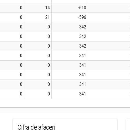
0
14
-610
0
21
-596
0
0
342
0
0
342
0
0
342
0
0
341
0
0
341
0
0
341
0
0
341
0
0
341
Cifra de afaceri