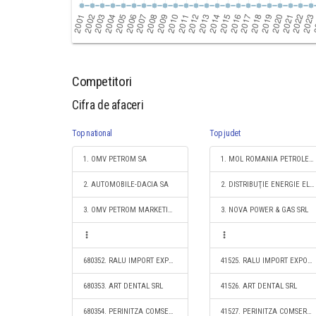
Competitori
Cifra de afaceri
Top national
Top judet
1. OMV PETROM SA
1. MOL ROMANIA PETROLEUM PRODUCTS SRL
2. AUTOMOBILE-DACIA SA
2. DISTRIBUŢIE ENERGIE ELECTRICĂ ROMANIA S.A.
3. OMV PETROM MARKETING SRL
3. NOVA POWER & GAS SRL
680352. RALU IMPORT EXPORT SRL
41525. RALU IMPORT EXPORT SRL
680353. ART DENTAL SRL
41526. ART DENTAL SRL
680354. PERINITZA COMSERV S.R.L.
41527. PERINITZA COMSERV S.R.L.