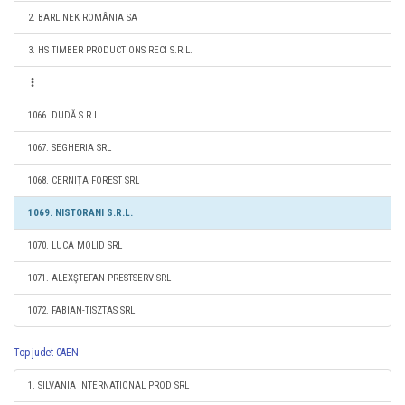
2. BARLINEK ROMÂNIA SA
3. HS TIMBER PRODUCTIONS RECI S.R.L.
1066. DUDĂ S.R.L.
1067. SEGHERIA SRL
1068. CERNIŢA FOREST SRL
1069. NISTORANI S.R.L.
1070. LUCA MOLID SRL
1071. ALEXŞTEFAN PRESTSERV SRL
1072. FABIAN-TISZTAS SRL
Top judet CAEN
1. SILVANIA INTERNATIONAL PROD SRL