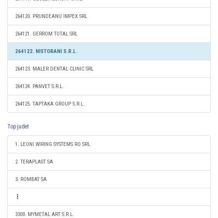
264120. PRUNDEANU IMPEX SRL
264121. GERROM TOTAL SRL
264122. NISTORANI S.R.L.
264123. MALER DENTAL CLINIC SRL
264124. PANVET S.R.L.
264125. TAPTAKA GROUP S.R.L.
Top judet
1. LEONI WIRING SYSTEMS RO SRL
2. TERAPLAST SA
3. ROMBAT SA
3300. MYMETAL ART S.R.L.