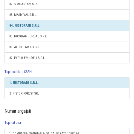
82. SIMOANFAM S.R.L.
83. MANY VAL S.R.L.
84. NISTORANI S.R.L.
85. NICODAN TUREAC S.R.L.
86. ALDOSTARLUX SRL
87. EXPLO EMILDELI S.R.L.
Top localitate CAEN
1. NISTORANI S.R.L.
2. NISTOR FOREST SRL
Numar angajati
Top national
1. COMPANIA NATIONALA DE CAI FERATE "CFR" SA