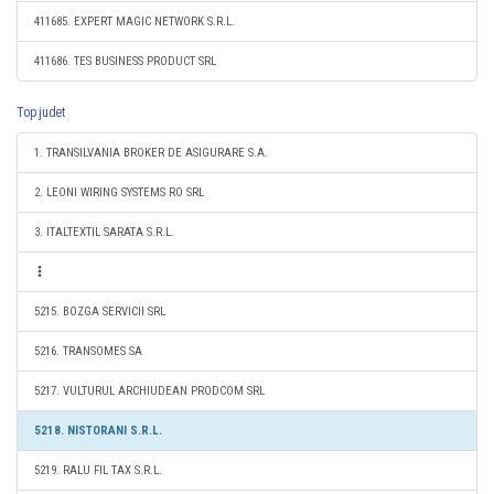
411685. EXPERT MAGIC NETWORK S.R.L.
411686. TES BUSINESS PRODUCT SRL
Top judet
1. TRANSILVANIA BROKER DE ASIGURARE S.A.
2. LEONI WIRING SYSTEMS RO SRL
3. ITALTEXTIL SARATA S.R.L.
5215. BOZGA SERVICII SRL
5216. TRANSOMES SA
5217. VULTURUL ARCHIUDEAN PRODCOM SRL
5218. NISTORANI S.R.L.
5219. RALU FIL TAX S.R.L.