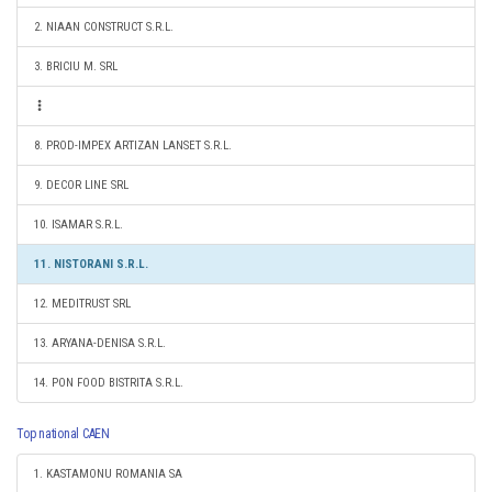
2. NIAAN CONSTRUCT S.R.L.
3. BRICIU M. SRL
8. PROD-IMPEX ARTIZAN LANSET S.R.L.
9. DECOR LINE SRL
10. ISAMAR S.R.L.
11. NISTORANI S.R.L.
12. MEDITRUST SRL
13. ARYANA-DENISA S.R.L.
14. PON FOOD BISTRITA S.R.L.
Top national CAEN
1. KASTAMONU ROMANIA SA