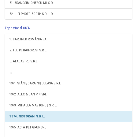
31. BRANDSIMIONESCU ML S.R.L.
32. UIFI PHOTO BOOTH S.R.L.-D.
Top national CAEN
1. BARLINEK ROMÂNIA SA
2. TCE PETROFOREST S.R.L.
3. ALABASTRU S.R.L.
1371. STÂNIŞOARA NIŢULEASA S.R.L.
1372. ALEX & DAN PIN SRL
1373. MIHAELA MAS IONUŢ S.R.L.
1374. NISTORANI S.R.L.
1375. ACTA PET GRUP SRL