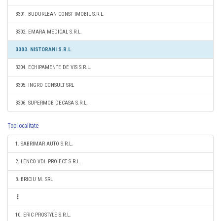
3301. BUDURLEAN CONST IMOBIL S.R.L.
3302. EMARA MEDICAL S.R.L.
3303. NISTORANI S.R.L.
3304. ECHIPAMENTE DE VIS S.R.L.
3305. INGRO CONSULT SRL
3306. SUPERMOB DECASA S.R.L.
Top localitate
1. SABRIMAR AUTO S.R.L.
2. LENCO VDL PROIECT S.R.L.
3. BRICIU M. SRL
10. ERIC PROSTYLE S.R.L.