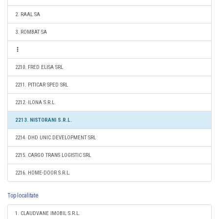
2. RAAL SA
3. ROMBAT SA
2210. FRED ELISA SRL
2211. PITICAR SPED SRL
2212. ILONA S.R.L.
2213. NISTORANI S.R.L.
2214. DHD UNIC DEVELOPMENT SRL
2215. CARGO TRANS LOGISTIC SRL
2216. HOME-DOOR S.R.L.
Top localitate
1. CLAUDVANE IMOBIL S.R.L.