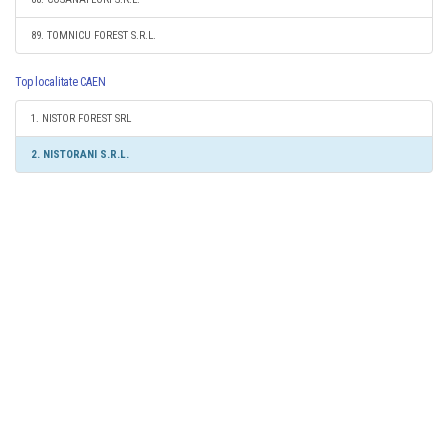
89. TOMNICU FOREST S.R.L.
Top localitate CAEN
1. NISTOR FOREST SRL
2. NISTORANI S.R.L.