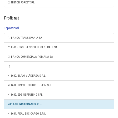
2. NISTOR FOREST SRL
Profit net
Top national
1. BANCA TRANSILVANIA SA
2. BRD - GROUPE SOCIETE GENERALE SA
3. BANCA COMERCIALA ROMANA SA
411680. ELFLO VLĂDEASA S.R.L.
411681. TRAVEL STUDIO TURISM SRL
411682. SDS NEPTUNING SRL
411683. NISTORANI S.R.L.
411684. REAL BBC CARGO S.R.L.