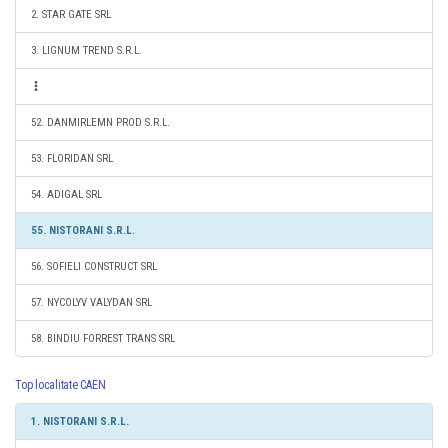
2. STAR GATE SRL
3. LIGNUM TREND S.R.L.
52. DANMIRLEMN PROD S.R.L.
53. FLORIDAN SRL
54. ADIGAL SRL
55. NISTORANI S.R.L.
56. SOFIELI CONSTRUCT SRL
57. NYCOLYV VALYDAN SRL
58. BINDIU FORREST TRANS SRL
Top localitate CAEN
1. NISTORANI S.R.L.