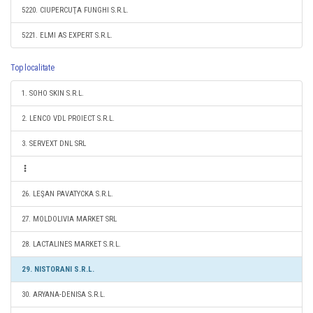
5220. CIUPERCUŢA FUNGHI S.R.L.
5221. ELMI AS EXPERT S.R.L.
Top localitate
1. SOHO SKIN S.R.L.
2. LENCO VDL PROIECT S.R.L.
3. SERVEXT DNL SRL
26. LEŞAN PAVATYCKA S.R.L.
27. MOLDOLIVIA MARKET SRL
28. LACTALINES MARKET S.R.L.
29. NISTORANI S.R.L.
30. ARYANA-DENISA S.R.L.