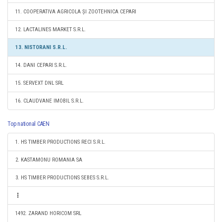
11. COOPERATIVA AGRICOLA ȘI ZOOTEHNICA CEPARI
12. LACTALINES MARKET S.R.L.
13. NISTORANI S.R.L.
14. DANI CEPARI S.R.L.
15. SERVEXT DNL SRL
16. CLAUDVANE IMOBIL S.R.L.
Top national CAEN
1. HS TIMBER PRODUCTIONS RECI S.R.L.
2. KASTAMONU ROMANIA SA
3. HS TIMBER PRODUCTIONS SEBES S.R.L.
1492. ZARAND HORICOM SRL