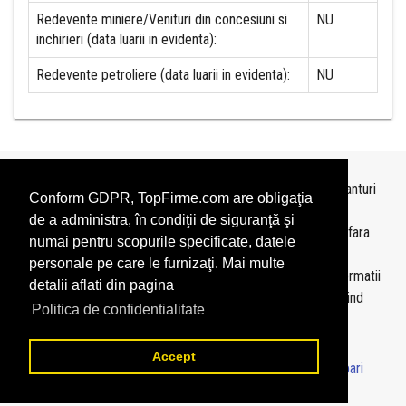
Redevente miniere/Venituri din concesiuni si
NU
inchirieri (data luarii in evidenta):
Redevente petroliere (data luarii in evidenta):
NU
Topurile sunt realizate de
TopFirme
pe baza ultimelor bilanturi
Conform GDPR, TopFirme.com are obligaţia
depuse si au scop informativ.
de a administra, în condiţii de siguranţă şi
Este interzisa folosirea topurilor fara acordul TopFirme si fara
numai pentru scopurile specificate, datele
precizarea sursei.
personale pe care le furnizaţi. Mai multe
Daca doriti sa achizitionati
topuri personalizate
sau informatii
detalii aflati din pagina
despre agentii economici va rugam sa ne contactati folosind
Politica de confidentialitate
sectiunea
Contact
Accept
© 2026 - TopFirme -
Termeni si conditii
-
Contact
-
Intrebari
frecvente