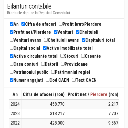
Bilanturi contabile
Bilanturile depuse la Registrul Comertului
An
Cifra de afaceri
Profit brut/Pierdere
Profit net/Pierdere
Venituri
Cheltuieli
Venituri avans
Cheltuieli avans
Capitaluri total
Capital social
Active imobilizate total
Active circulante total
Stocuri
Creante
Casa conturi
Datorii
Provizioane
Patrimoniul public
Patrimoniul regiei
Numar angajati
Cod CAEN
Text CAEN
An
Cifra de afaceri (ron)
Profit net /
Pierdere
(ron)
Ven
2024
458.770
2.217
2023
318.217
7.707
2022
428.000
9.567