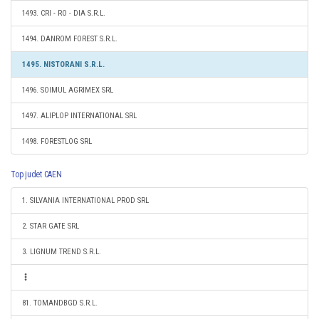
1493. CRI - RO - DIA S.R.L.
1494. DANROM FOREST S.R.L.
1495. NISTORANI S.R.L.
1496. SOIMUL AGRIMEX SRL
1497. ALIPLOP INTERNATIONAL SRL
1498. FORESTLOG SRL
Top judet CAEN
1. SILVANIA INTERNATIONAL PROD SRL
2. STAR GATE SRL
3. LIGNUM TREND S.R.L.
81. TOMANDBGD S.R.L.