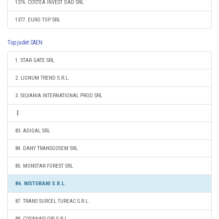
1376. COSTEA INVEST DAD SRL
1377. EURO TOP SRL
Top judet CAEN
1. STAR GATE SRL
2. LIGNUM TREND S.R.L.
3. SILVANIA INTERNATIONAL PROD SRL
83. ADIGAL SRL
84. DANY TRANSGOSEM SRL
85. MONSTAR FOREST SRL
86. NISTORANI S.R.L.
87. TRANS SURCEL TUREAC S.R.L.
88. COSANAFLORI S.R.L.