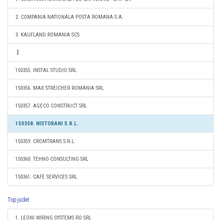
2. COMPANIA NATIONALA POSTA ROMANA S.A.
3. KAUFLAND ROMANIA SCS
150355. INSTAL STUDIO SRL
150356. MAX STREICHER ROMANIA SRL
150357. AGECO CONSTRUCT SRL
150358. NISTORANI S.R.L.
150359. CROMTRANS S.R.L.
150360. TEHNO-CONSULTING SRL
150361. CAFE SERVICES SRL
Top judet
1. LEONI WIRING SYSTEMS RO SRL