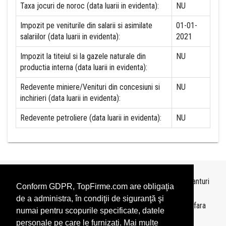
Taxa jocuri de noroc (data luarii in evidenta):
NU
Impozit pe veniturile din salarii si asimilate
01-01-
salariilor (data luarii in evidenta):
2021
Impozit la titeiul si la gazele naturale din
NU
productia interna (data luarii in evidenta):
Redevente miniere/Venituri din concesiuni si
NU
inchirieri (data luarii in evidenta):
Redevente petroliere (data luarii in evidenta):
NU
Topurile sunt realizate de
TopFirme
pe baza ultimelor bilanturi
Conform GDPR, TopFirme.com are obligaţia
depuse si au scop informativ.
de a administra, în condiţii de siguranţă şi
Este interzisa folosirea topurilor fara acordul TopFirme si fara
numai pentru scopurile specificate, datele
precizarea sursei.
personale pe care le furnizaţi. Mai multe