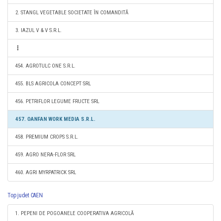
2. STANGL VEGETABLE SOCIETATE ÎN COMANDITĂ
3. IAZUL V & V S.R.L.
454. AGROTULC ONE S.R.L.
455. BLS AGRICOLA CONCEPT SRL
456. PETRIFLOR LEGUME FRUCTE SRL
457. OANFAN WORK MEDIA S.R.L.
458. PREMIUM CROPS S.R.L.
459. AGRO NERA-FLOR SRL
460. AGRI MYRPATRICK SRL
Top judet CAEN
1. PEPENI DE POGOANELE COOPERATIVA AGRICOLĂ