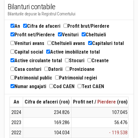
Bilanturi contabile
Bilanturile depuse la Registrul Comertului
An
Cifra de afaceri
Profit brut/Pierdere
Profit net/Pierdere
Venituri
Cheltuieli
Venituri avans
Cheltuieli avans
Capitaluri total
Capital social
Active imobilizate total
Active circulante total
Stocuri
Creante
Casa conturi
Datorii
Provizioane
Patrimoniul public
Patrimoniul regiei
Numar angajati
Cod CAEN
Text CAEN
An
Cifra de afaceri (ron)
Profit net /
Pierdere
(ron)
Ven
2024
234.826
107.045
2023
169.286
56.476
2022
104.034
- 119.538