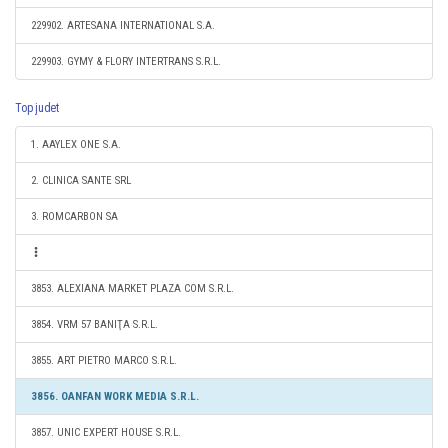
229902. ARTESANA INTERNATIONAL S.A.
229903. GYMY & FLORY INTERTRANS S.R.L.
Top judet
1. AAYLEX ONE S.A.
2. CLINICA SANTE SRL
3. ROMCARBON SA
3853. ALEXIANA MARKET PLAZA COM S.R.L.
3854. VRM 57 BANIŢA S.R.L.
3855. ART PIETRO MARCO S.R.L.
3856. OANFAN WORK MEDIA S.R.L.
3857. UNIC EXPERT HOUSE S.R.L.