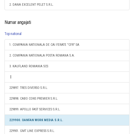
2. DANA EXCELENT PELET S.R.L.
Numar angajati
Top national
1. COMPANIA NATIONALA DE CAI FERATE "CFR" SA
2. COMPANIA NATIONALA POSTA ROMANA S.A.
3. KAUFLAND ROMANIA SCS
229897. TRES DIVERSO S.R.L.
229898. CABO CONS PREMIER S.R.L.
229899. APOLLO FAST SERVICES S.R.L.
229900. OANFAN WORK MEDIA S.R.L.
229901. GMT LINE EXPRESS S.R.L.