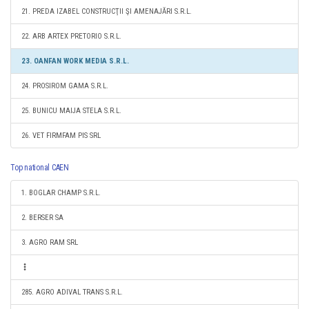
21. PREDA IZABEL CONSTRUCŢII ŞI AMENAJĂRI S.R.L.
22. ARB ARTEX PRETORIO S.R.L.
23. OANFAN WORK MEDIA S.R.L.
24. PROSIROM GAMA S.R.L.
25. BUNICU MAIJA STELA S.R.L.
26. VET FIRMFAM PIS SRL
Top national CAEN
1. BOGLAR CHAMP S.R.L.
2. BERSER SA
3. AGRO RAM SRL
285. AGRO ADIVAL TRANS S.R.L.