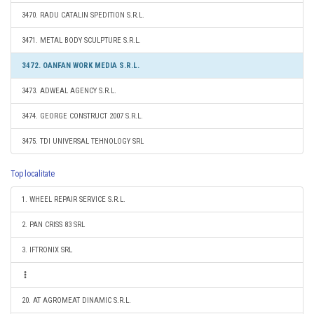
3470. RADU CATALIN SPEDITION S.R.L.
3471. METAL BODY SCULPTURE S.R.L.
3472. OANFAN WORK MEDIA S.R.L.
3473. ADWEAL AGENCY S.R.L.
3474. GEORGE CONSTRUCT 2007 S.R.L.
3475. TDI UNIVERSAL TEHNOLOGY SRL
Top localitate
1. WHEEL REPAIR SERVICE S.R.L.
2. PAN CRISS 83 SRL
3. IFTRONIX SRL
20. AT AGROMEAT DINAMIC S.R.L.