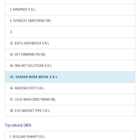
2. BANPROD S.R.L.
3. CHYNEZU CARTOFARU SRL
32. BLV16 DADI&DEEA S.R.L.
33. VET FIRMFAM PIS SRL
34. FAN NET SOLUTIONS S.R.L.
35. OANFAN WORK MEDIA S.R.L.
36. RADONIX SOFT S.R.L.
37. COJO MINOCRISS TRANS SRL
38. ECO MAGNET PIPE S.R.L.
Top national CAEN
1. BOGLAR CHAMP S.R.L.