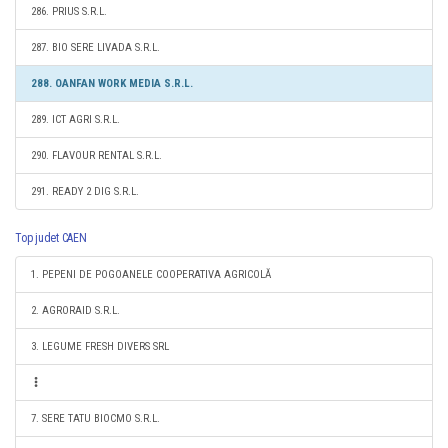
286. PRIUS S.R.L.
287. BIO SERE LIVADA S.R.L.
288. OANFAN WORK MEDIA S.R.L.
289. ICT AGRI S.R.L.
290. FLAVOUR RENTAL S.R.L.
291. READY 2 DIG S.R.L.
Top judet CAEN
1. PEPENI DE POGOANELE COOPERATIVA AGRICOLĂ
2. AGRORAID S.R.L.
3. LEGUME FRESH DIVERS SRL
7. SERE TATU BIOCMO S.R.L.