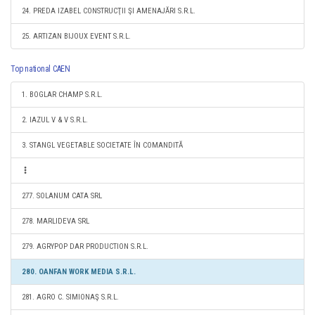
24. PREDA IZABEL CONSTRUCŢII ŞI AMENAJĂRI S.R.L.
25. ARTIZAN BIJOUX EVENT S.R.L.
Top national CAEN
1. BOGLAR CHAMP S.R.L.
2. IAZUL V & V S.R.L.
3. STANGL VEGETABLE SOCIETATE ÎN COMANDITĂ
277. SOLANUM CATA SRL
278. MARLIDEVA SRL
279. AGRYPOP DAR PRODUCTION S.R.L.
280. OANFAN WORK MEDIA S.R.L.
281. AGRO C. SIMIONAŞ S.R.L.