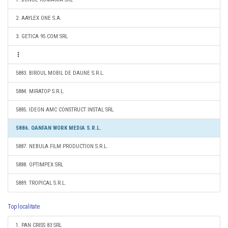
2. AAYLEX ONE S.A.
3. GETICA 95 COM SRL
5883. BIROUL MOBIL DE DAUNE S.R.L.
5884. MIRATOP S.R.L.
5885. IDEON AMC CONSTRUCT INSTAL SRL
5886. OANFAN WORK MEDIA S.R.L.
5887. NEBULA FILM PRODUCTION S.R.L.
5888. OPTIMPEX SRL
5889. TROPICAL S.R.L.
Top localitate
1. PAN CRISS 83 SRL