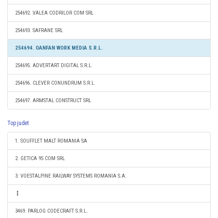
254692. VALEA CODRILOR COM SRL
254693. SAFRANE SRL
254694. OANFAN WORK MEDIA S.R.L.
254695. ADVERTART DIGITAL S.R.L.
254696. CLEVER CONUNDRUM S.R.L.
254697. ARMSTAL CONSTRUCT SRL
Top judet
1. SOUFFLET MALT ROMANIA SA
2. GETICA 95 COM SRL
3. VOESTALPINE RAILWAY SYSTEMS ROMANIA S.A.
3469. PARLOG CODECRAFT S.R.L.