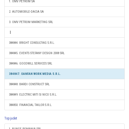
1. OMV PETROM SA
2. AUTOMOBILE-DACIA SA
3. OMV PETROM MARKETING SRL
384844. BRIGHT CONSULTING S.R.L.
384845. EVENTS STEFANY DESIGN 2008 SRL
384846. GOODWILL SERVICES SRL
384847. OANFAN WORK MEDIA S.R.L.
384848. BARDI CONSTRUCT SRL
384849. ELECTRIC MITI SI NICO S.R.L.
384850. FINANCIAL TAILOR S.R.L.
Top judet
1. BUNGE ROMANIA SRL