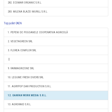
282. ECOMAR ORGANIC S.R.L.
283. MILENA BLAZEI MURILL S.R.L.
Top judet CAEN
1. PEPENI DE POGOANELE COOPERATIVA AGRICOLĂ
2. VEGETAGREEN SRL
3. FLOREA COMFLOR SRL
9. FARMAGRIZONE SRL
10. LEGUME FRESH DIVERS SRL
11. AGRYPOP DAR PRODUCTION S.R.L.
12. OANFAN WORK MEDIA S.R.L.
13. AGRORAID S.R.L.