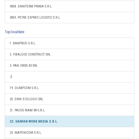
3858. DANITERM PRIMA S.R.L.
3859. PETRE EXPRES LOGISTIC S.R.L.
Top localitate
1. BANPROD S.R.L.
2. FIBALGOS CONSTRUCT SRL
3. PAN CRISS 83 SRL
19. OLIMPCOM S.R.L.
20. ENNI ECOLOGIC SRL
21. PACOS RIAM 88 S.R.L.
22. OANFAN WORK MEDIA S.R.L.
23. MAPENICOM S.R.L.