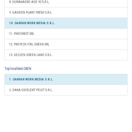
8. DURANAGRO AGD 92 S.R.L.
9. DAVIDEN PLANT FRESH S.R.L.
10. OANFAN WORK MEDIA S.R.L.
11. PINFOREST SRL
12. PROTECH ITAL GREEN SRL
13. GEOZEN GREEN LAND S.R.L.
Top localitate CAEN
1. OANFAN WORK MEDIA S.R.L.
2. DANA EXCELENT PELET S.R.L.