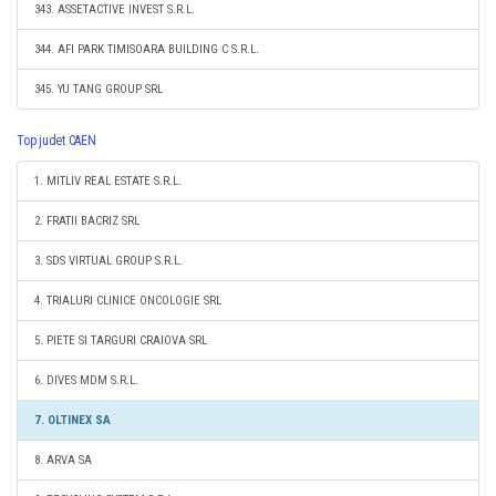
343. ASSETACTIVE INVEST S.R.L.
344. AFI PARK TIMISOARA BUILDING C S.R.L.
345. YU TANG GROUP SRL
Top judet CAEN
1. MITLIV REAL ESTATE S.R.L.
2. FRATII BACRIZ SRL
3. SDS VIRTUAL GROUP S.R.L.
4. TRIALURI CLINICE ONCOLOGIE SRL
5. PIETE SI TARGURI CRAIOVA SRL
6. DIVES MDM S.R.L.
7. OLTINEX SA
8. ARVA SA