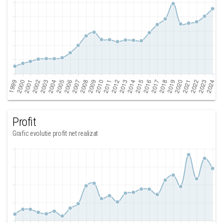
Profit
Grafic evolutie profit net realizat