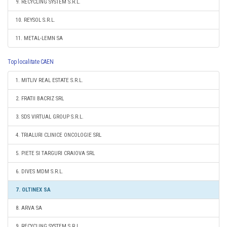
9. RECYCLING SYSTEM S.R.L.
10. REYSOL S.R.L.
11. METAL-LEMN SA
Top localitate CAEN
1. MITLIV REAL ESTATE S.R.L.
2. FRATII BACRIZ SRL
3. SDS VIRTUAL GROUP S.R.L.
4. TRIALURI CLINICE ONCOLOGIE SRL
5. PIETE SI TARGURI CRAIOVA SRL
6. DIVES MDM S.R.L.
7. OLTINEX SA
8. ARVA SA
9. RECYCLING SYSTEM S.R.L.