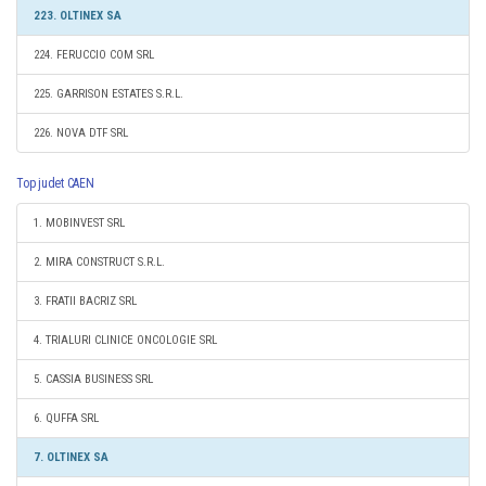
223. OLTINEX SA
224. FERUCCIO COM SRL
225. GARRISON ESTATES S.R.L.
226. NOVA DTF SRL
Top judet CAEN
1. MOBINVEST SRL
2. MIRA CONSTRUCT S.R.L.
3. FRATII BACRIZ SRL
4. TRIALURI CLINICE ONCOLOGIE SRL
5. CASSIA BUSINESS SRL
6. QUFFA SRL
7. OLTINEX SA