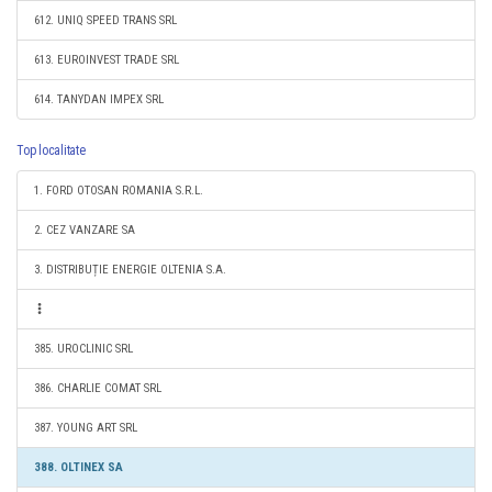
612. UNIQ SPEED TRANS SRL
613. EUROINVEST TRADE SRL
614. TANYDAN IMPEX SRL
Top localitate
1. FORD OTOSAN ROMANIA S.R.L.
2. CEZ VANZARE SA
3. DISTRIBUȚIE ENERGIE OLTENIA S.A.
385. UROCLINIC SRL
386. CHARLIE COMAT SRL
387. YOUNG ART SRL
388. OLTINEX SA