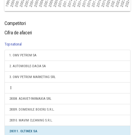
Competitori
Cifra de afaceri
Top national
1. OMV PETROM SA
2. AUTOMOBILE-DACIA SA
3. OMV PETROM MARKETING SRL
28308. ADAVET-FARMAXIA SRL
28309. DOMENIILE BOIERU S.R.L.
28310. MAVIM CLEANING S.R.L.
28311. OLTINEX SA