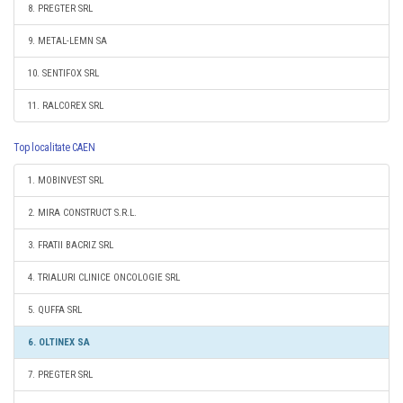
8. PREGTER SRL
9. METAL-LEMN SA
10. SENTIFOX SRL
11. RALCOREX SRL
Top localitate CAEN
1. MOBINVEST SRL
2. MIRA CONSTRUCT S.R.L.
3. FRATII BACRIZ SRL
4. TRIALURI CLINICE ONCOLOGIE SRL
5. QUFFA SRL
6. OLTINEX SA
7. PREGTER SRL