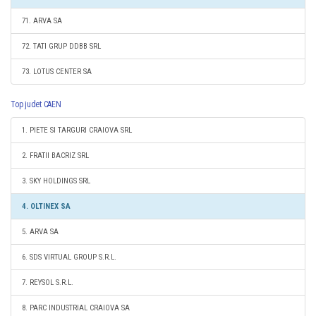
71. ARVA SA
72. TATI GRUP DDBB SRL
73. LOTUS CENTER SA
Top judet CAEN
1. PIETE SI TARGURI CRAIOVA SRL
2. FRATII BACRIZ SRL
3. SKY HOLDINGS SRL
4. OLTINEX SA
5. ARVA SA
6. SDS VIRTUAL GROUP S.R.L.
7. REYSOL S.R.L.
8. PARC INDUSTRIAL CRAIOVA SA