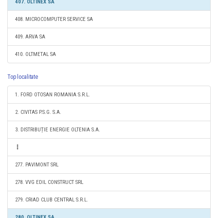
407. OLTINEX SA
408. MICROCOMPUTER SERVICE SA
409. ARVA SA
410. OLTMETAL SA
Top localitate
1. FORD OTOSAN ROMANIA S.R.L.
2. CIVITAS P.S.G. S.A.
3. DISTRIBUȚIE ENERGIE OLTENIA S.A.
277. PAVIMONT SRL
278. VVG EDIL CONSTRUCT SRL
279. CRIAD CLUB CENTRAL S.R.L.
280. OLTINEX SA