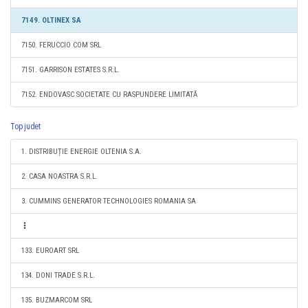
7149. OLTINEX SA
7150. FERUCCIO COM SRL
7151. GARRISON ESTATES S.R.L.
7152. ENDOVASC SOCIETATE CU RASPUNDERE LIMITATĂ
Top judet
1. DISTRIBUȚIE ENERGIE OLTENIA S.A.
2. CASA NOASTRA S.R.L.
3. CUMMINS GENERATOR TECHNOLOGIES ROMANIA SA
133. EUROART SRL
134. DONI TRADE S.R.L.
135. BUZMARCOM SRL