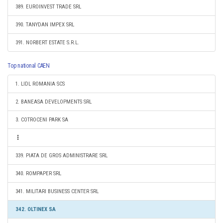
389. EUROINVEST TRADE SRL
390. TANYDAN IMPEX SRL
391. NORBERT ESTATE S.R.L.
Top national CAEN
1. LIDL ROMANIA SCS
2. BANEASA DEVELOPMENTS SRL
3. COTROCENI PARK SA
339. PIATA DE GROS ADMINISTRARE SRL
340. ROMPAPER SRL
341. MILITARI BUSINESS CENTER SRL
342. OLTINEX SA