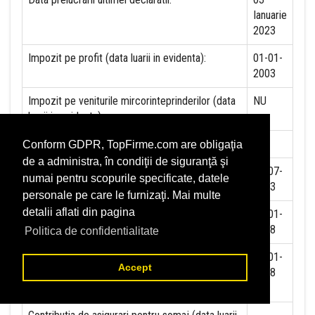
Ianuarie
2023
Impozit pe profit (data luarii in evidenta):
01-01-
2003
Impozit pe veniturile mircorinteprinderilor (data
NU
luarii in evidenta):
Accize (data luarii in evidenta)
NU
Conform GDPR, TopFirme.com are obligaţia
de a administra, în condiţii de siguranţă şi
Taxa pe valoare adaugata (data luarii in evidenta)
01-07-
numai pentru scopurile specificate, datele
1993
personale pe care le furnizaţi. Mai multe
detalii aflati din pagina
Contributia la asigurari sociale (data luarii in
01-01-
evidenta)
2018
Politica de confidentialitate
Contributia de asigurare pentru accidente de
01-01-
Accept
munca si boli profesionale datorate de angajator
2018
(data luarii in evidenta):