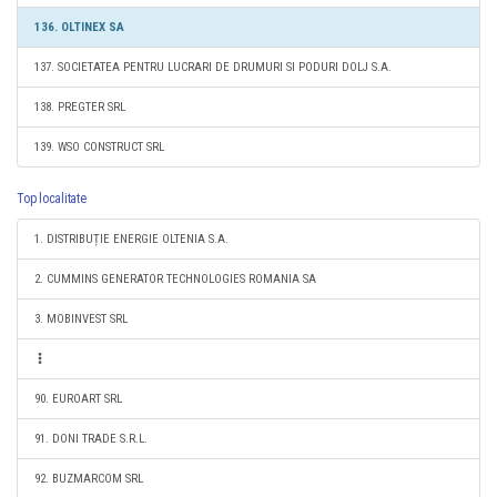
136. OLTINEX SA
137. SOCIETATEA PENTRU LUCRARI DE DRUMURI SI PODURI DOLJ S.A.
138. PREGTER SRL
139. WSO CONSTRUCT SRL
Top localitate
1. DISTRIBUȚIE ENERGIE OLTENIA S.A.
2. CUMMINS GENERATOR TECHNOLOGIES ROMANIA SA
3. MOBINVEST SRL
90. EUROART SRL
91. DONI TRADE S.R.L.
92. BUZMARCOM SRL