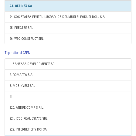
93. OLTINEX SA
94. SOCIETATEA PENTRU LUCRARI DE DRUMURI SI PODURI DOLJ S.A.
95. PREGTER SRL
96. WSO CONSTRUCT SRL
Top national CAEN
1. BANEASA DEVELOPMENTS SRL
2. ROMARTA S.A.
3. MOBINVEST SRL
220. ANDRE-COMP S.R.L.
221. ICCO REAL ESTATE SRL
222. INTERNET CITY DOI SA