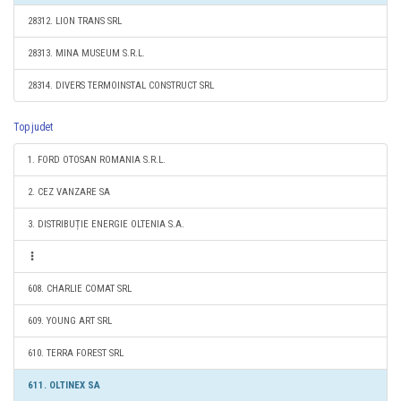
28312. LION TRANS SRL
28313. MINA MUSEUM S.R.L.
28314. DIVERS TERMOINSTAL CONSTRUCT SRL
Top judet
1. FORD OTOSAN ROMANIA S.R.L.
2. CEZ VANZARE SA
3. DISTRIBUȚIE ENERGIE OLTENIA S.A.
608. CHARLIE COMAT SRL
609. YOUNG ART SRL
610. TERRA FOREST SRL
611. OLTINEX SA