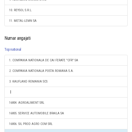
10. REYSOL S.R.L.
11. METAL-LEMN SA
Numar angajati
Top national
1. COMPANIA NATIONALA DE CAI FERATE "CFR" SA
2. COMPANIA NATIONALA POSTA ROMANA S.A.
3. KAUFLAND ROMANIA SCS
16804. AGROALIMENT SRL
16805. SERVICE AUTOMOBILE BRAILA SA
16806. SIL PROD AGRO COM SRL