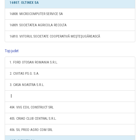
16807. OLTINEX SA
16808. MICROCOMPUTER SERVICE SA
16809. SOCIETATEA AGRICOLA RECOLTA
16810. VIITORUL SOCIETATE COOPERATIVĂ MEŞTEŞUGĂREASCĂ
Top judet
1. FORD OTOSAN ROMANIA S.R.L.
2. CIVITAS P.S.G. S.A.
3. CASA NOASTRA S.R.L.
404. VVG EDIL CONSTRUCT SRL
405. CRIAD CLUB CENTRAL S.R.L.
406. SIL PROD AGRO COM SRL