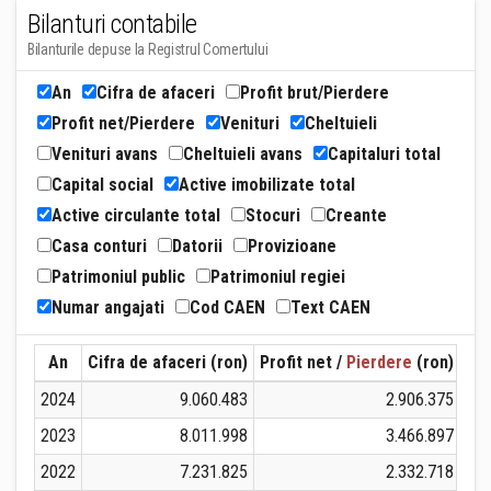
Bilanturi contabile
Bilanturile depuse la Registrul Comertului
An
Cifra de afaceri
Profit brut/Pierdere
Profit net/Pierdere
Venituri
Cheltuieli
Venituri avans
Cheltuieli avans
Capitaluri total
Capital social
Active imobilizate total
Active circulante total
Stocuri
Creante
Casa conturi
Datorii
Provizioane
Patrimoniul public
Patrimoniul regiei
Numar angajati
Cod CAEN
Text CAEN
An
Cifra de afaceri (ron)
Profit net /
Pierdere
(ron)
Ven
2024
9.060.483
2.906.375
2023
8.011.998
3.466.897
2022
7.231.825
2.332.718