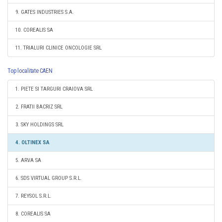
9. GATES INDUSTRIES S.A.
10. COREALIS SA
11. TRIALURI CLINICE ONCOLOGIE SRL
Top localitate CAEN
1. PIETE SI TARGURI CRAIOVA SRL
2. FRATII BACRIZ SRL
3. SKY HOLDINGS SRL
4. OLTINEX SA
5. ARVA SA
6. SDS VIRTUAL GROUP S.R.L.
7. REYSOL S.R.L.
8. COREALIS SA