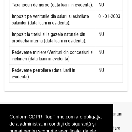
Taxa jocuri de noroc (data luarii in evidenta):
NU
Impozit pe veniturile din salarii si asimilate
01-01-2003
salariilor (data luarii in evidenta):
Impozit la titeiul si la gazele naturale din
NU
productia interna (data luarii in evidenta):
Redevente miniere/Venituri din concesiuni si
NU
inchirieri (data luarii in evidenta):
Redevente petroliere (data luarii in
NU
evidenta):
Topurile sunt realizate de
TopFirme
pe baza ultimelor bilanturi
Conform GDPR, TopFirme.com are obligaţia
depuse si au scop informativ.
de a administra, în condiţii de siguranţă şi
Este interzisa folosirea topurilor fara acordul TopFirme si fara
numai pentru scopurile specificate, datele