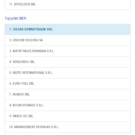
11. BITHOLDER SRL
Top judet CAEN
1. OSCAR DOWNSTREAM SRL
2. UNICOM HOLDING SA
3. AIR BP SALES ROMANIA S.R.L.
4. VENDOROIL SRL
5. NESTE INTERNATIONAL S.R.L.
6. EURO FUEL SRL
7. ROMEVI SRL
8. BITUM STORAGE S.R.L.
9. PARCO OIL SRL
10. MANAGEMENT KUVINLAD S.R.L.