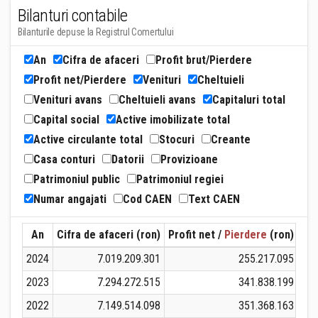
Bilanturi contabile
Bilanturile depuse la Registrul Comertului
An
Cifra de afaceri
Profit brut/Pierdere
Profit net/Pierdere
Venituri
Cheltuieli
Venituri avans
Cheltuieli avans
Capitaluri total
Capital social
Active imobilizate total
Active circulante total
Stocuri
Creante
Casa conturi
Datorii
Provizioane
Patrimoniul public
Patrimoniul regiei
Numar angajati
Cod CAEN
Text CAEN
An
Cifra de afaceri (ron)
Profit net /
Pierdere
(ron)
Ven
2024
7.019.209.301
255.217.095
7.
2023
7.294.272.515
341.838.199
7.
2022
7.149.514.098
351.368.163
7.