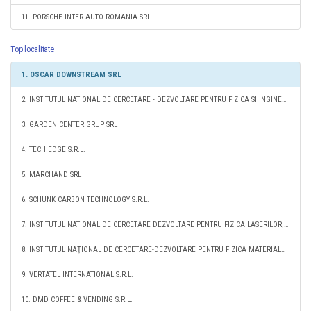
11. PORSCHE INTER AUTO ROMANIA SRL
Top localitate
1. OSCAR DOWNSTREAM SRL
2. INSTITUTUL NATIONAL DE CERCETARE - DEZVOLTARE PENTRU FIZICA SI INGINERIE NUCLEARA " HORIA HULUBEI " - IFIN - HH
3. GARDEN CENTER GRUP SRL
4. TECH EDGE S.R.L.
5. MARCHAND SRL
6. SCHUNK CARBON TECHNOLOGY S.R.L.
7. INSTITUTUL NATIONAL DE CERCETARE DEZVOLTARE PENTRU FIZICA LASERILOR, PLASMEI SI RADIATIEI - INFLPR RA
8. INSTITUTUL NAŢIONAL DE CERCETARE-DEZVOLTARE PENTRU FIZICA MATERIALELOR - INCDFM BUCUREŞTI
9. VERTATEL INTERNATIONAL S.R.L.
10. DMD COFFEE & VENDING S.R.L.