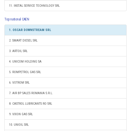
11. INSTAL SERVICE TECHNOLOGY SRL
Top national CAEN
1. OSCAR DOWNSTREAM SRL
2. SMART DIESEL SRL
3. ARTOIL SRL
4. UNICOM HOLDING SA
5. ROMPETROL GAS SRL
6. VOTROM SRL
7. AIR BP SALES ROMANIA S.R.L.
8. CASTROL LUBRICANTS RO SRL
9. VIXON GAS SRL
10. UNIOIL SRL