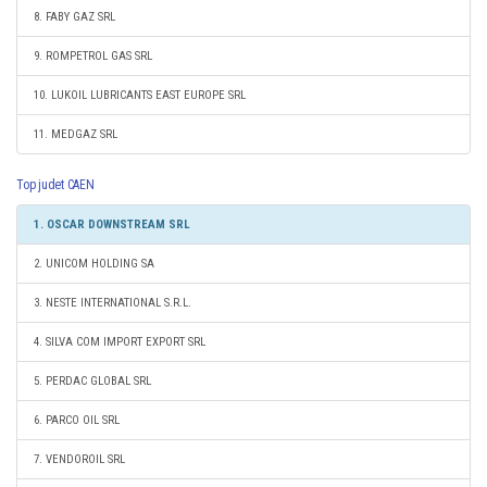
8. FABY GAZ SRL
9. ROMPETROL GAS SRL
10. LUKOIL LUBRICANTS EAST EUROPE SRL
11. MEDGAZ SRL
Top judet CAEN
1. OSCAR DOWNSTREAM SRL
2. UNICOM HOLDING SA
3. NESTE INTERNATIONAL S.R.L.
4. SILVA COM IMPORT EXPORT SRL
5. PERDAC GLOBAL SRL
6. PARCO OIL SRL
7. VENDOROIL SRL