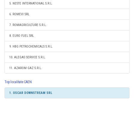
5. NESTE INTERNATIONAL S.R.L.
6. ROMEVI SRL
7. ROMAGRICULTURE S.R.L.
8. EURO FUEL SRL
9. HBG PETROCHEMICALS S.R.L.
10. ALEGAS SERVICE S.R.L.
11. AZAROM GAZ S.R.L.
Top localitate CAEN
1. OSCAR DOWNSTREAM SRL