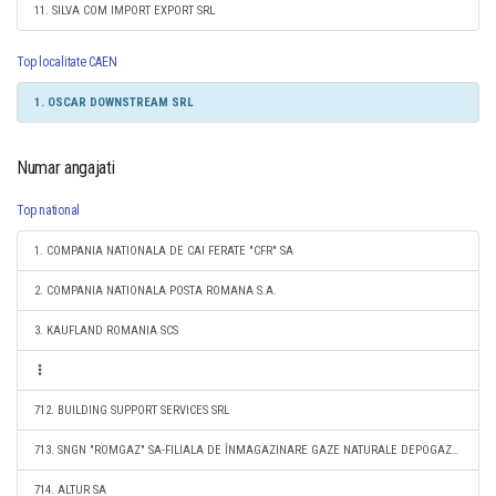
11. SILVA COM IMPORT EXPORT SRL
Top localitate CAEN
1. OSCAR DOWNSTREAM SRL
Numar angajati
Top national
1. COMPANIA NATIONALA DE CAI FERATE "CFR" SA
2. COMPANIA NATIONALA POSTA ROMANA S.A.
3. KAUFLAND ROMANIA SCS
712. BUILDING SUPPORT SERVICES SRL
713. SNGN "ROMGAZ" SA-FILIALA DE ÎNMAGAZINARE GAZE NATURALE DEPOGAZ PLOIEŞTI SRL
714. ALTUR SA