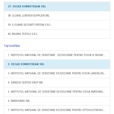
37. OSCAR DOWNSTREAM SRL
38. GLOBAL LEATHER SUPPLIER SRL
39. X GUARD SECURITY SYSTEM S.R.L.
40. MILBRO TEXTILE S.R.L.
Top localitate
1. INSTITUTUL NATIONAL DE CERCETARE - DEZVOLTARE PENTRU FIZICA SI INGINERIE NUCLEARA " HORIA HULUBEI " - IFIN - HH
2. OSCAR DOWNSTREAM SRL
3. INSTITUTUL NATIONAL DE CERCETARE DEZVOLTARE PENTRU FIZICA LASERILOR, PLASMEI SI RADIATIEI - INFLPR RA
4. GARDEN CENTER GRUP SRL
5. INSTITUTUL NAŢIONAL DE CERCETARE-DEZVOLTARE PENTRU FIZICA MATERIALELOR - INCDFM BUCUREŞTI
6. MARCHAND SRL
7. INSTITUTUL NATIONAL DE CERCETARE-DEZVOLTARE PENTRU OPTOELECTRONICA INOE 2000 INCD