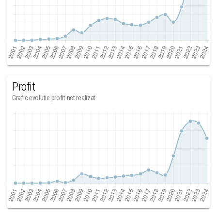
Profit
Grafic evolutie profit net realizat