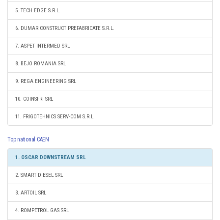
5. TECH EDGE S.R.L.
6. DUMAR CONSTRUCT PREFABRICATE S.R.L.
7. ASPET INTERMED SRL
8. BEJO ROMANIA SRL
9. REGA ENGINEERING SRL
10. COINSFRI SRL
11. FRIGOTEHNICS SERV-COM S.R.L.
Top national CAEN
1. OSCAR DOWNSTREAM SRL
2. SMART DIESEL SRL
3. ARTOIL SRL
4. ROMPETROL GAS SRL