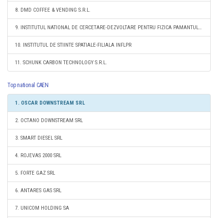
8. DMD COFFEE & VENDING S.R.L.
9. INSTITUTUL NATIONAL DE CERCETARE-DEZVOLTARE PENTRU FIZICA PAMANTULUI - INCDFP RA
10. INSTITUTUL DE STIINTE SPATIALE-FILIALA INFLPR
11. SCHUNK CARBON TECHNOLOGY S.R.L.
Top national CAEN
1. OSCAR DOWNSTREAM SRL
2. OCTANO DOWNSTREAM SRL
3. SMART DIESEL SRL
4. ROJEVAS 2000 SRL
5. FORTE GAZ SRL
6. ANTARES GAS SRL
7. UNICOM HOLDING SA