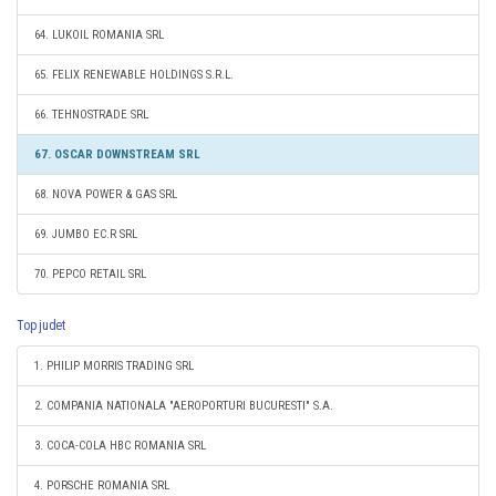
64. LUKOIL ROMANIA SRL
65. FELIX RENEWABLE HOLDINGS S.R.L.
66. TEHNOSTRADE SRL
67. OSCAR DOWNSTREAM SRL
68. NOVA POWER & GAS SRL
69. JUMBO EC.R SRL
70. PEPCO RETAIL SRL
Top judet
1. PHILIP MORRIS TRADING SRL
2. COMPANIA NATIONALA "AEROPORTURI BUCURESTI" S.A.
3. COCA-COLA HBC ROMANIA SRL
4. PORSCHE ROMANIA SRL