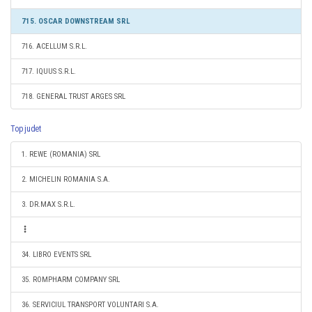
715. OSCAR DOWNSTREAM SRL
716. ACELLUM S.R.L.
717. IQUUS S.R.L.
718. GENERAL TRUST ARGES SRL
Top judet
1. REWE (ROMANIA) SRL
2. MICHELIN ROMANIA S.A.
3. DR.MAX S.R.L.
34. LIBRO EVENTS SRL
35. ROMPHARM COMPANY SRL
36. SERVICIUL TRANSPORT VOLUNTARI S.A.