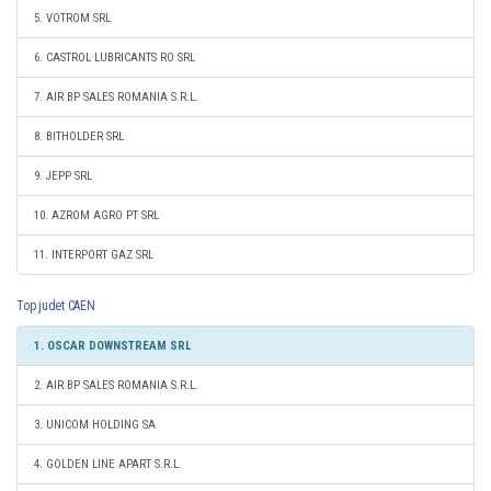
5. VOTROM SRL
6. CASTROL LUBRICANTS RO SRL
7. AIR BP SALES ROMANIA S.R.L.
8. BITHOLDER SRL
9. JEPP SRL
10. AZROM AGRO PT SRL
11. INTERPORT GAZ SRL
Top judet CAEN
1. OSCAR DOWNSTREAM SRL
2. AIR BP SALES ROMANIA S.R.L.
3. UNICOM HOLDING SA
4. GOLDEN LINE APART S.R.L.