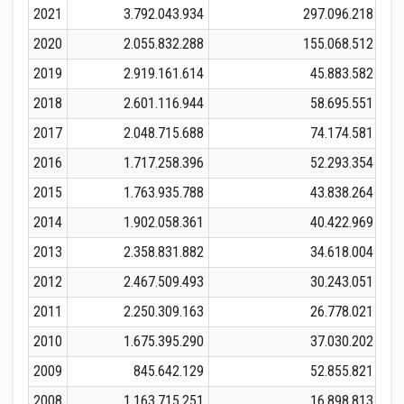
2021
3.792.043.934
297.096.218
3.
2020
2.055.832.288
155.068.512
2.
2019
2.919.161.614
45.883.582
2.
2018
2.601.116.944
58.695.551
2.
2017
2.048.715.688
74.174.581
2.
2016
1.717.258.396
52.293.354
1.
2015
1.763.935.788
43.838.264
1.
2014
1.902.058.361
40.422.969
1.
2013
2.358.831.882
34.618.004
2.
2012
2.467.509.493
30.243.051
2.
2011
2.250.309.163
26.778.021
2.
2010
1.675.395.290
37.030.202
1.
2009
845.642.129
52.855.821
8
2008
1.163.715.251
16.898.813
1.