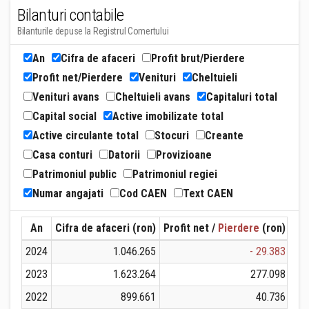
Bilanturi contabile
Bilanturile depuse la Registrul Comertului
An
Cifra de afaceri
Profit brut/Pierdere
Profit net/Pierdere
Venituri
Cheltuieli
Venituri avans
Cheltuieli avans
Capitaluri total
Capital social
Active imobilizate total
Active circulante total
Stocuri
Creante
Casa conturi
Datorii
Provizioane
Patrimoniul public
Patrimoniul regiei
Numar angajati
Cod CAEN
Text CAEN
An
Cifra de afaceri (ron)
Profit net /
Pierdere
(ron)
Ven
2024
1.046.265
- 29.383
2023
1.623.264
277.098
2022
899.661
40.736