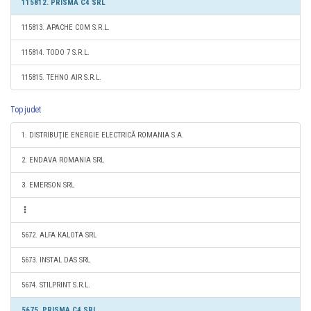
115812. PRISMA C4 SRL
115813. APACHE COM S.R.L.
115814. TODO 7 S.R.L.
115815. TEHNO AIR S.R.L.
Top judet
1. DISTRIBUŢIE ENERGIE ELECTRICĂ ROMANIA S.A.
2. ENDAVA ROMANIA SRL
3. EMERSON SRL
5672. ALFA KALOTA SRL
5673. INSTAL DAS SRL
5674. STILPRINT S.R.L.
5675. PRISMA C4 SRL