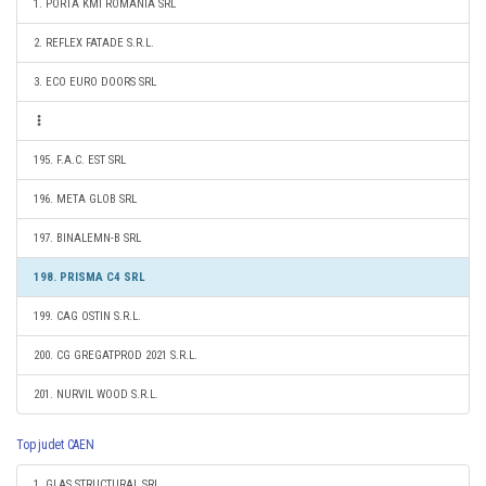
1. PORTA KMI ROMANIA SRL
2. REFLEX FATADE S.R.L.
3. ECO EURO DOORS SRL
195. F.A.C. EST SRL
196. META GLOB SRL
197. BINALEMN-B SRL
198. PRISMA C4 SRL
199. CAG OSTIN S.R.L.
200. CG GREGATPROD 2021 S.R.L.
201. NURVIL WOOD S.R.L.
Top judet CAEN
1. GLAS STRUCTURAL SRL