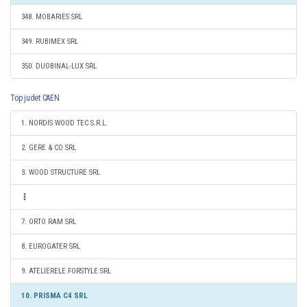
348. MOBARIES SRL
349. RUBIMEX SRL
350. DUOBINAL-LUX SRL
Top judet CAEN
1. NORDIS WOOD TEC S.R.L.
2. GERE & CO SRL
3. WOOD STRUCTURE SRL
7. ORTO RAM SRL
8. EUROGATER SRL
9. ATELIERELE FORSTYLE SRL
10. PRISMA C4 SRL