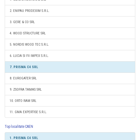
2. ENIPAU PRODEXIM S.R.L.
3. GERE & CO SRL
4. WOOD STRUCTURE SRL
5. NORDIS WOOD TEC S.R.L.
6. LUCIA SI FII IMPEX S.R.L.
7. PRISMA C4 SRL
8. EUROGATER SRL
9. ZSOFRA TAMAS SRL
10. ORTO RAM SRL
11. GMA EXPERTISE S.R.L.
Top localitate CAEN
1. PRISMA C4 SRL