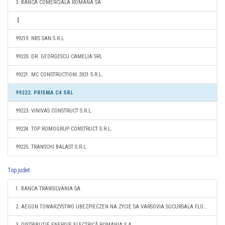
3. BANCA COMERCIALA ROMANA SA
99219. NBS SAN S.R.L.
99220. DR. GEORGESCU CAMELIA SRL
99221. MC CONSTRUCTIONI 2021 S.R.L.
99222. PRISMA C4 SRL
99223. VINIVAS CONSTRUCT S.R.L.
99224. TOP ROMOGRUP CONSTRUCT S.R.L.
99225. TRANSCHI BALAST S.R.L.
Top judet
1. BANCA TRANSILVANIA SA
2. AEGON TOWARZYSTWO UBEZPIECZEN NA ZYCIE SA VARSOVIA SUCURSALA FLOREŞTI
3. DISTRIBUŢIE ENERGIE ELECTRICĂ ROMANIA S.A.