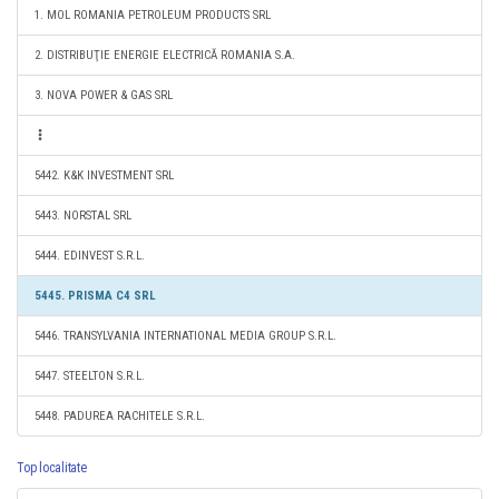
1. MOL ROMANIA PETROLEUM PRODUCTS SRL
2. DISTRIBUŢIE ENERGIE ELECTRICĂ ROMANIA S.A.
3. NOVA POWER & GAS SRL
5442. K&K INVESTMENT SRL
5443. NORSTAL SRL
5444. EDINVEST S.R.L.
5445. PRISMA C4 SRL
5446. TRANSYLVANIA INTERNATIONAL MEDIA GROUP S.R.L.
5447. STEELTON S.R.L.
5448. PADUREA RACHITELE S.R.L.
Top localitate