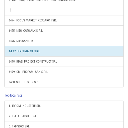
6474. FOCUS MARKET RESEARCH SRL
6475. NEW CATWALK S.R.L.
6476. NBS SAN S.R.L.
6477. PRISMA C4 SRL
6478. BIASI PROIECT CONSTRUCT SRL
6479. CMI PROFAMI SAN S.R.L.
6480. SOFT DESIGN SRL
Top localitate
1. IRROM INDUSTRIE SRL
2. TRF AGROSTEL SRL
3. TRF SORT SRL