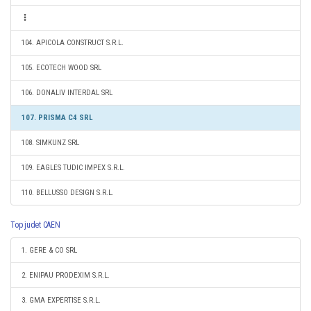
104. APICOLA CONSTRUCT S.R.L.
105. ECOTECH WOOD SRL
106. DONALIV INTERDAL SRL
107. PRISMA C4 SRL
108. SIMKUNZ SRL
109. EAGLES TUDIC IMPEX S.R.L.
110. BELLUSSO DESIGN S.R.L.
Top judet CAEN
1. GERE & CO SRL
2. ENIPAU PRODEXIM S.R.L.
3. GMA EXPERTISE S.R.L.