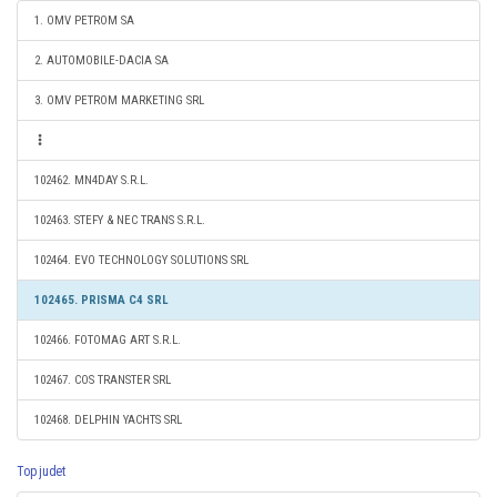
1. OMV PETROM SA
2. AUTOMOBILE-DACIA SA
3. OMV PETROM MARKETING SRL
102462. MN4DAY S.R.L.
102463. STEFY & NEC TRANS S.R.L.
102464. EVO TECHNOLOGY SOLUTIONS SRL
102465. PRISMA C4 SRL
102466. FOTOMAG ART S.R.L.
102467. COS TRANSTER SRL
102468. DELPHIN YACHTS SRL
Top judet