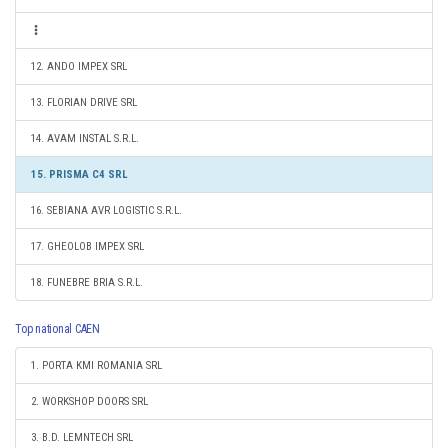
12. ANDO IMPEX SRL
13. FLORIAN DRIVE SRL
14. AVAM INSTAL S.R.L.
15. PRISMA C4 SRL
16. SEBIANA AVR LOGISTIC S.R.L.
17. GHEOLOB IMPEX SRL
18. FUNEBRE BRIA S.R.L.
Top national CAEN
1. PORTA KMI ROMANIA SRL
2. WORKSHOP DOORS SRL
3. B.D. LEMNTECH SRL