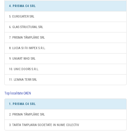
4. PRISMA C4 SRL
5. EUROGATER SRL
6. GLAS STRUCTURAL SRL
7. PRISMA TÂMPLĂRIE SRL
8. LUCIA SI FII IMPEX S.R.L.
9. UNIART WHD SRL
10. UNIC DOORS S.R.L.
11. LEMNA TERR SRL
Top localitate CAEN
1. PRISMA C4 SRL
2. PRISMA TÂMPLĂRIE SRL
3. TARTA TIMPLARIA SOCIETATE IN NUME COLECTIV