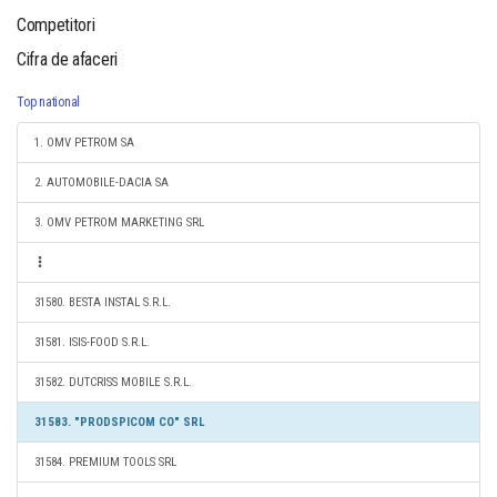
Competitori
Cifra de afaceri
Top national
1. OMV PETROM SA
2. AUTOMOBILE-DACIA SA
3. OMV PETROM MARKETING SRL
31580. BESTA INSTAL S.R.L.
31581. ISIS-FOOD S.R.L.
31582. DUTCRISS MOBILE S.R.L.
31583. "PRODSPICOM CO" SRL
31584. PREMIUM TOOLS SRL