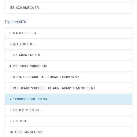
257. AXA OMEGA SRL
Top judet CAEN
1. MADEXPORT SRL
2. WELIVTIM S.R.L.
3. BRUTĂRIA BABI S.R.L.
4. PRODUCTIE "BINGO" SRL
5. MORARIT SI PANIFICATIE LUKACS COMPANY SRL
6. PANIFICATIE "CUPTORUL DE AUR - ARANY KEMENCE" S.R.L.
7. "PRODSPICOM CO" SRL
8. BRUTEX IMPEX SRL
9. ERPEK SA
10. AGRO-PAN-STAR SRL