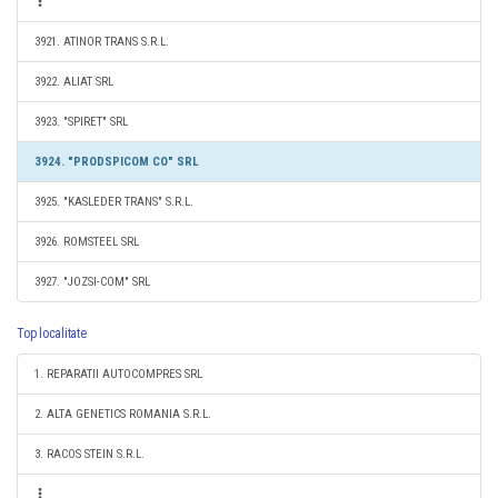
3921. ATINOR TRANS S.R.L.
3922. ALIAT SRL
3923. "SPIRET" SRL
3924. "PRODSPICOM CO" SRL
3925. "KASLEDER TRANS" S.R.L.
3926. ROMSTEEL SRL
3927. "JOZSI-COM" SRL
Top localitate
1. REPARATII AUTOCOMPRES SRL
2. ALTA GENETICS ROMANIA S.R.L.
3. RACOS STEIN S.R.L.