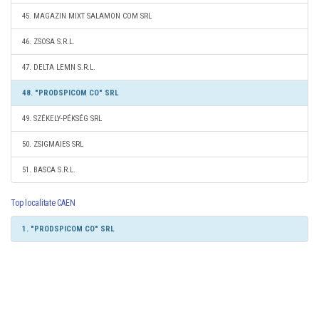
45. MAGAZIN MIXT SALAMON COM SRL
46. ZSOSA S.R.L.
47. DELTA LEMN S.R.L.
48. "PRODSPICOM CO" SRL
49. SZÉKELY-PÉKSÉG SRL
50. ZSIGMAIES SRL
51. BASCA S.R.L.
Top localitate CAEN
1. "PRODSPICOM CO" SRL