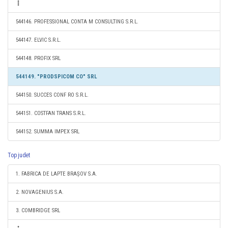
544146. PROFESSIONAL CONTA M CONSULTING S.R.L.
544147. ELVIC S.R.L.
544148. PROFIX SRL
544149. "PRODSPICOM CO" SRL
544150. SUCCES CONF RO S.R.L.
544151. COSTFAN TRANS S.R.L.
544152. SUMMA IMPEX SRL
Top judet
1. FABRICA DE LAPTE BRAȘOV S.A.
2. NOVAGENIUS S.A.
3. COMBRIDGE SRL