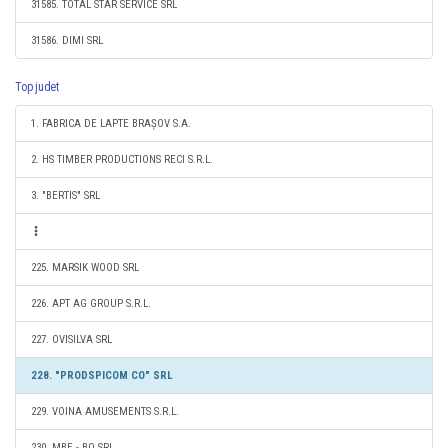
31585. TOTAL STAR SERVICE SRL
31586. DIMI SRL
Top judet
1. FABRICA DE LAPTE BRAȘOV S.A.
2. HS TIMBER PRODUCTIONS RECI S.R.L.
3. "BERTIS" SRL
225. MARSIK WOOD SRL
226. APT AG GROUP S.R.L.
227. OVISILVA SRL
228. "PRODSPICOM CO" SRL
229. VOINA AMUSEMENTS S.R.L.
230. MBE - BO SRL