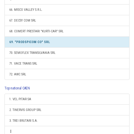
66. MISCO VALLEY S.R.L.
67. DECSY COM SRL
68. COMERT PRESTARI "KURTI-CAR" SRL
69. "PRODSPICOM CO" SRL
70. SEMOFLEX TRANSILVANIA SRL
71. VACE TRANS SRL
72. AWC SRL
Top national CAEN
1. VEL PITAR SA
2. TINERVIS GROUP SRL
3. TREI BRUTARI S.A.