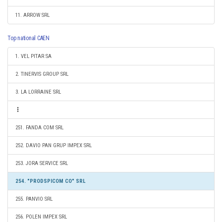
11. ARROW SRL
Top national CAEN
1. VEL PITAR SA
2. TINERVIS GROUP SRL
3. LA LORRAINE SRL
251. FANDA COM SRL
252. DAVIO PAN GRUP IMPEX SRL
253. JORA SERVICE SRL
254. "PRODSPICOM CO" SRL
255. PANVIO SRL
256. POLEN IMPEX SRL