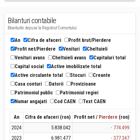
Bilanturi contabile
Bilanturile depuse la Registrul Comertului
An
Cifra de afaceri
Profit brut/Pierdere
Profit net/Pierdere
Venituri
Cheltuieli
Venituri avans
Cheltuieli avans
Capitaluri total
Capital social
Active imobilizate total
Active circulante total
Stocuri
Creante
Casa conturi
Datorii
Provizioane
Patrimoniul public
Patrimoniul regiei
Numar angajati
Cod CAEN
Text CAEN
An
Cifra de afaceri (ron)
Profit net /
Pierdere
(ron)
Ven
2024
5.838.042
- 774.499
2023
6.981.477
- 377.347