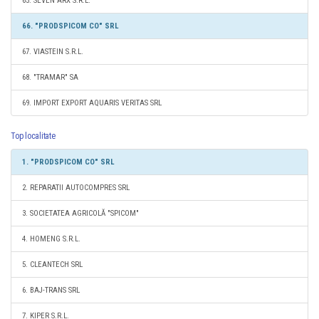
65. SEVEN ARX S.R.L.
66. "PRODSPICOM CO" SRL
67. VIASTEIN S.R.L.
68. "TRAMAR" SA
69. IMPORT EXPORT AQUARIS VERITAS SRL
Top localitate
1. "PRODSPICOM CO" SRL
2. REPARATII AUTOCOMPRES SRL
3. SOCIETATEA AGRICOLĂ "SPICOM"
4. HOMENG S.R.L.
5. CLEANTECH SRL
6. BAJ-TRANS SRL
7. KIPER S.R.L.