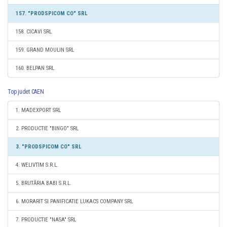
157. "PRODSPICOM CO" SRL
158. CICAVI SRL
159. GRAND MOULIN SRL
160. BELPAN SRL
Top judet CAEN
1. MADEXPORT SRL
2. PRODUCTIE "BINGO" SRL
3. "PRODSPICOM CO" SRL
4. WELIVTIM S.R.L.
5. BRUTĂRIA BABI S.R.L.
6. MORARIT SI PANIFICATIE LUKACS COMPANY SRL
7. PRODUCTIE "NASA" SRL