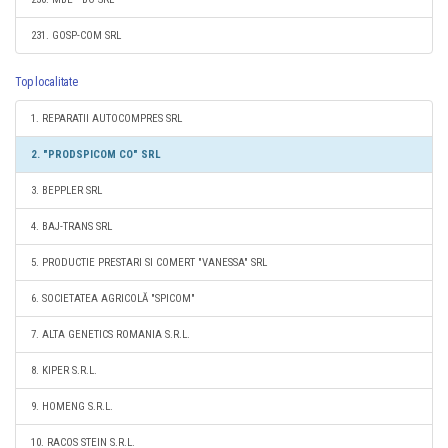
231. GOSP-COM SRL
Top localitate
1. REPARATII AUTOCOMPRES SRL
2. "PRODSPICOM CO" SRL
3. BEPPLER SRL
4. BAJ-TRANS SRL
5. PRODUCTIE PRESTARI SI COMERT "VANESSA" SRL
6. SOCIETATEA AGRICOLĂ "SPICOM"
7. ALTA GENETICS ROMANIA S.R.L.
8. KIPER S.R.L.
9. HOMENG S.R.L.
10. RACOS STEIN S.R.L.