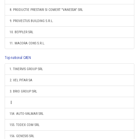
8. PRODUCTIE PRESTARI SI COMERT "VANESSA" SRL
9. PROVECTUS BUILDING S.R.L.
10. BEPPLER SRL
11. MACORA CONS S.R.L.
Top national CAEN
1. TINERVIS GROUP SRL
2. VEL PITAR SA
3. BRIO GROUP SRL
154. AUTO-VALMAR SRL
155. TODEX COM SRL
156. GENESIS SRL