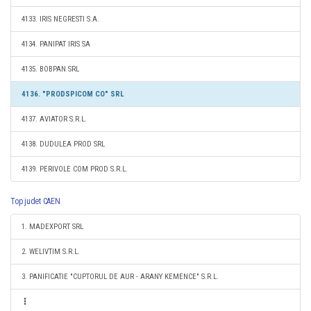
4133. IRIS NEGRESTI S.A.
4134. PANIPAT IRIS SA
4135. BOBPAN SRL
4136. "PRODSPICOM CO" SRL
4137. AVIATOR S.R.L.
4138. DUDULEA PROD SRL
4139. PERIVOLE COM PROD S.R.L.
Top judet CAEN
1. MADEXPORT SRL
2. WELIVTIM S.R.L.
3. PANIFICATIE "CUPTORUL DE AUR - ARANY KEMENCE" S.R.L.