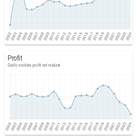
Profit
Grafic evolutie profit net realizat