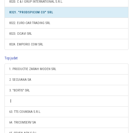
8320. C & I GRUP INTERNATIONAL S.R.L.
8321. "PRODSPICOM CO" SRL
8322. EURO-CAR TRADING SRL
8323. CICAVI SRL
8324. EMPORIO COM SRL
Top judet
1. PRODUCTIE ZARAH MODEN SRL
2. SECUIANA SA
3. "BERTIS" SRL
63. TTS COVASNA S.R.L.
64. TRICOMSERV SA