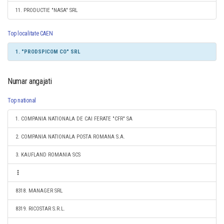
11. PRODUCTIE "NASA" SRL
Top localitate CAEN
1. "PRODSPICOM CO" SRL
Numar angajati
Top national
1. COMPANIA NATIONALA DE CAI FERATE "CFR" SA
2. COMPANIA NATIONALA POSTA ROMANA S.A.
3. KAUFLAND ROMANIA SCS
8318. MANAGER SRL
8319. RICOSTAR S.R.L.