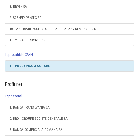
8. ERPEK SA
9. SZÉKELY-PÉKSÉG SRL
10. PANIFICATIE "CUPTORUL DE AUR - ARANY KEMENCE" S.R.L.
11. MORARIT ROVASIT SRL
Top localitate CAEN
1. "PRODSPICOM CO" SRL
Profit net
Top national
1. BANCA TRANSILVANIA SA
2. BRD - GROUPE SOCIETE GENERALE SA
3. BANCA COMERCIALA ROMANA SA