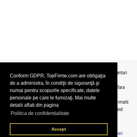
Topurile sunt realizate de
TopFirme
pe baza ultimelor bilanturi
Conform GDPR, TopFirme.com are obligaţia
depuse si au scop informativ.
de a administra, în condiţii de siguranţă şi
Este interzisa folosirea topurilor fara acordul TopFirme si fara
numai pentru scopurile specificate, datele
precizarea sursei.
personale pe care le furnizaţi. Mai multe
Daca doriti sa achizitionati
topuri personalizate
sau informatii
detalii aflati din pagina
despre agentii economici va rugam sa ne contactati folosind
Politica de confidentialitate
sectiunea
Contact
Accept
© 2026 - TopFirme -
Termeni si conditii
-
Contact
-
Intrebari