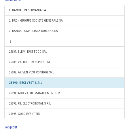
1. BANCA TRANSILVANIA SA
2. BRD - GROUPE SOCIETE GENERALE SA
3. BANCA COMERCIALA ROMANA SA
25687. ELEMI FAST FOOD SRL
25688. VALROB TRANSPORT SRL
25689. AXIVEN PEST CONTROL SRL
25690. RECI VEST S.R.L.
25691. ADD VALUE MANAGEMENT S.R.L.
25692. FIL ELECTROINSTAL S.R.L.
25693. GOLD EVENT SRL
Top judet