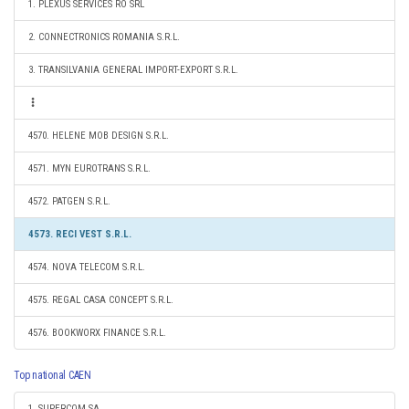
1. PLEXUS SERVICES RO SRL
2. CONNECTRONICS ROMANIA S.R.L.
3. TRANSILVANIA GENERAL IMPORT-EXPORT S.R.L.
4570. HELENE MOB DESIGN S.R.L.
4571. MYN EUROTRANS S.R.L.
4572. PATGEN S.R.L.
4573. RECI VEST S.R.L.
4574. NOVA TELECOM S.R.L.
4575. REGAL CASA CONCEPT S.R.L.
4576. BOOKWORX FINANCE S.R.L.
Top national CAEN
1. SUPERCOM SA