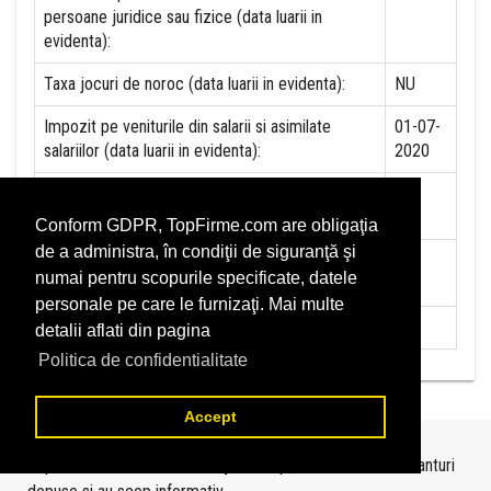
persoane juridice sau fizice (data luarii in
evidenta):
Taxa jocuri de noroc (data luarii in evidenta):
NU
Impozit pe veniturile din salarii si asimilate
01-07-
salariilor (data luarii in evidenta):
2020
Impozit la titeiul si la gazele naturale din
NU
productia interna (data luarii in evidenta):
Conform GDPR, TopFirme.com are obligaţia
de a administra, în condiţii de siguranţă şi
Redevente miniere/Venituri din concesiuni si
NU
numai pentru scopurile specificate, datele
inchirieri (data luarii in evidenta):
personale pe care le furnizaţi. Mai multe
Redevente petroliere (data luarii in evidenta):
NU
detalii aflati din pagina
Politica de confidentialitate
Accept
Topurile sunt realizate de
TopFirme
pe baza ultimelor bilanturi