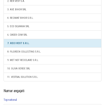
2. RER VEST S.A.
3. AVE BIHOR SRL
4. RECIMAT BIHOR S.R.L.
5. ECO SILVANIA SRL
6. CASEB COM SRL
7. RECI VEST S.R.L.
8. FILGREEN COLLECTING S.R.L.
9. MET NEF RECICLARE S.R.L.
10. OLIVA VERDE SRL
11. VESTSAL SOLUTION S.R.L.
Numar angajati
Top national