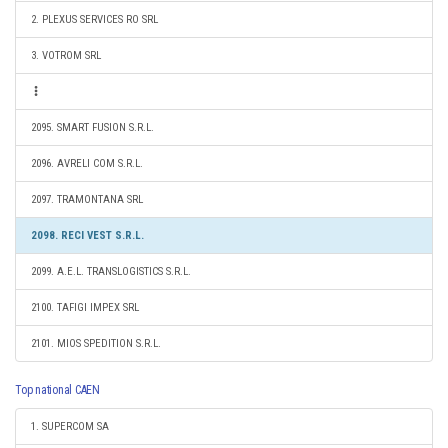
2. PLEXUS SERVICES RO SRL
3. VOTROM SRL
2095. SMART FUSION S.R.L.
2096. AVRELI COM S.R.L.
2097. TRAMONTANA SRL
2098. RECI VEST S.R.L.
2099. A.E.L. TRANSLOGISTICS S.R.L.
2100. TAFIGI IMPEX SRL
2101. MIOS SPEDITION S.R.L.
Top national CAEN
1. SUPERCOM SA