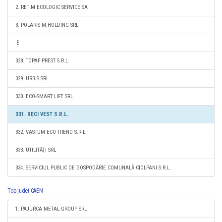
2. RETIM ECOLOGIC SERVICE SA
3. POLARIS M.HOLDING SRL
328. TOPAF PREST S.R.L.
329. URBIS SRL
330. ECO-SMART LIFE SRL
331. RECI VEST S.R.L.
332. VASTUM ECO TREND S.R.L.
333. UTILITĂŢI SRL
334. SERVICIUL PUBLIC DE GOSPODĂRIE COMUNALĂ CIOLPANI S.R.L.
Top judet CAEN
1. PAJURCA METAL GROUP SRL