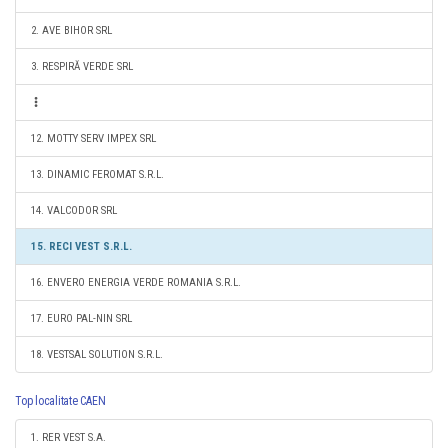
2. AVE BIHOR SRL
3. RESPIRĂ VERDE SRL
12. MOTTY SERV IMPEX SRL
13. DINAMIC FEROMAT S.R.L.
14. VALCODOR SRL
15. RECI VEST S.R.L.
16. ENVERO ENERGIA VERDE ROMANIA S.R.L.
17. EURO PAL-NIN SRL
18. VESTSAL SOLUTION S.R.L.
Top localitate CAEN
1. RER VEST S.A.