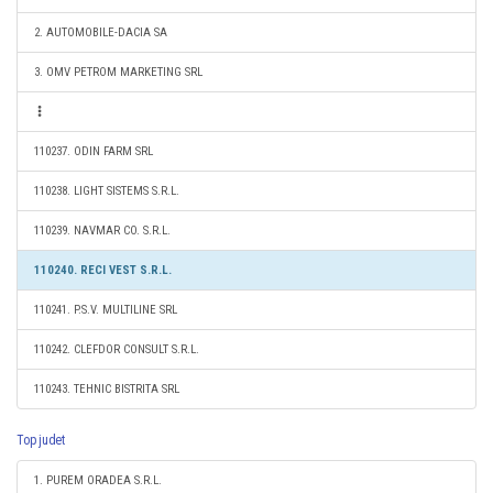
2. AUTOMOBILE-DACIA SA
3. OMV PETROM MARKETING SRL
110237. ODIN FARM SRL
110238. LIGHT SISTEMS S.R.L.
110239. NAVMAR CO. S.R.L.
110240. RECI VEST S.R.L.
110241. P.S.V. MULTILINE SRL
110242. CLEFDOR CONSULT S.R.L.
110243. TEHNIC BISTRITA SRL
Top judet
1. PUREM ORADEA S.R.L.