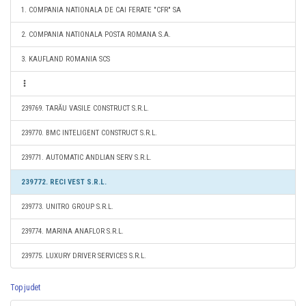
1. COMPANIA NATIONALA DE CAI FERATE "CFR" SA
2. COMPANIA NATIONALA POSTA ROMANA S.A.
3. KAUFLAND ROMANIA SCS
239769. TARĂU VASILE CONSTRUCT S.R.L.
239770. BMC INTELIGENT CONSTRUCT S.R.L.
239771. AUTOMATIC ANDLIAN SERV S.R.L.
239772. RECI VEST S.R.L.
239773. UNITRO GROUP S.R.L.
239774. MARINA ANAFLOR S.R.L.
239775. LUXURY DRIVER SERVICES S.R.L.
Top judet