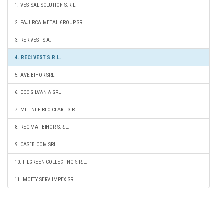
1. VESTSAL SOLUTION S.R.L.
2. PAJURCA METAL GROUP SRL
3. RER VEST S.A.
4. RECI VEST S.R.L.
5. AVE BIHOR SRL
6. ECO SILVANIA SRL
7. MET NEF RECICLARE S.R.L.
8. RECIMAT BIHOR S.R.L.
9. CASEB COM SRL
10. FILGREEN COLLECTING S.R.L.
11. MOTTY SERV IMPEX SRL