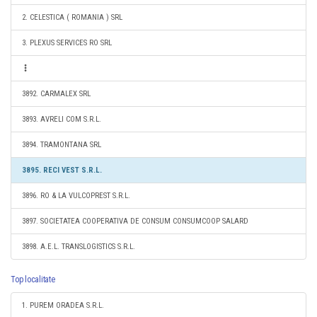
2. CELESTICA ( ROMANIA ) SRL
3. PLEXUS SERVICES RO SRL
3892. CARMALEX SRL
3893. AVRELI COM S.R.L.
3894. TRAMONTANA SRL
3895. RECI VEST S.R.L.
3896. RO & LA VULCOPREST S.R.L.
3897. SOCIETATEA COOPERATIVA DE CONSUM CONSUMCOOP SALARD
3898. A.E.L. TRANSLOGISTICS S.R.L.
Top localitate
1. PUREM ORADEA S.R.L.