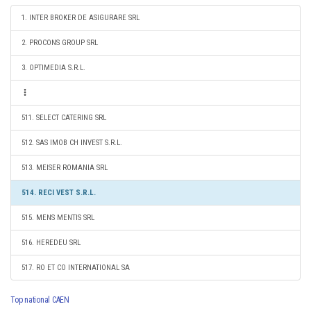
1. INTER BROKER DE ASIGURARE SRL
2. PROCONS GROUP SRL
3. OPTIMEDIA S.R.L.
511. SELECT CATERING SRL
512. SAS IMOB CH INVEST S.R.L.
513. MEISER ROMANIA SRL
514. RECI VEST S.R.L.
515. MENS MENTIS SRL
516. HEREDEU SRL
517. RO ET CO INTERNATIONAL SA
Top national CAEN