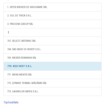
1. INTER BROKER DE ASIGURARE SRL
2. OUL DE TINCA S.R.L.
3. PROCONS GROUP SRL
767. SELECT CATERING SRL
768. SAS IMOB CH INVEST S.R.L.
769. MEISER ROMANIA SRL
770. RECI VEST S.R.L.
771. MENS MENTIS SRL
772. ŞTRAND TERMAL MĂDĂRAS SRL
773. GAVRIFLOR IMPEX S.R.L.
Top localitate