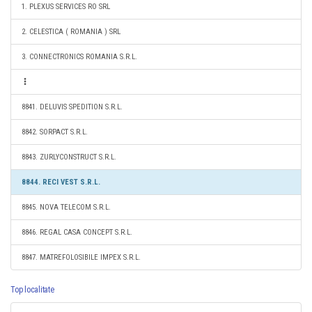
1. PLEXUS SERVICES RO SRL
2. CELESTICA ( ROMANIA ) SRL
3. CONNECTRONICS ROMANIA S.R.L.
8841. DELUVIS SPEDITION S.R.L.
8842. SORPACT S.R.L.
8843. ZURLYCONSTRUCT S.R.L.
8844. RECI VEST S.R.L.
8845. NOVA TELECOM S.R.L.
8846. REGAL CASA CONCEPT S.R.L.
8847. MATREFOLOSIBILE IMPEX S.R.L.
Top localitate