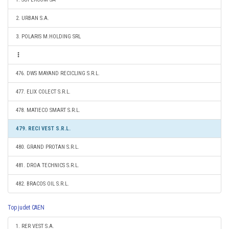
2. URBAN S.A.
3. POLARIS M.HOLDING SRL
476. DWS MAYAND RECICLING S.R.L.
477. ELIX COLECT S.R.L.
478. MATIECO SMART S.R.L.
479. RECI VEST S.R.L.
480. GRAND PROTAN S.R.L.
481. DROA TECHNICS S.R.L.
482. BRACOS OIL S.R.L.
Top judet CAEN
1. RER VEST S.A.