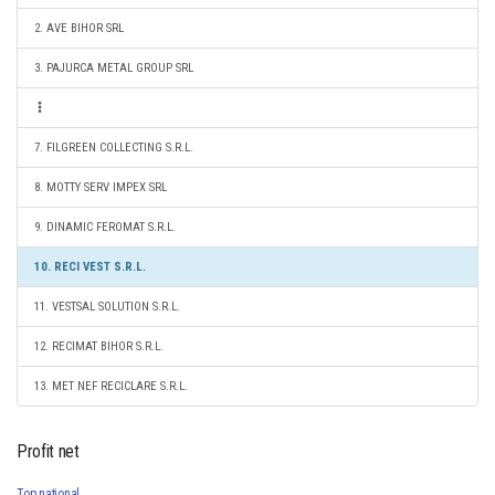
2. AVE BIHOR SRL
3. PAJURCA METAL GROUP SRL
7. FILGREEN COLLECTING S.R.L.
8. MOTTY SERV IMPEX SRL
9. DINAMIC FEROMAT S.R.L.
10. RECI VEST S.R.L.
11. VESTSAL SOLUTION S.R.L.
12. RECIMAT BIHOR S.R.L.
13. MET NEF RECICLARE S.R.L.
Profit net
Top national