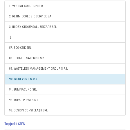
1. VESTSAL SOLUTION S.R.L.
2. RETIM ECOLOGIC SERVICE SA
3. IRIDEX GROUP SALUBRIZARE SRL
87. ECO-CSIK SRL
88. ECOMED SALPREST SRL
89. WASTELESS MANAGEMENT GROUP S.R.L.
90. RECI VEST S.R.L.
91. SUMNACUNO SRL
92. TOPAF PREST S.R.L.
93. DESIGN CONSTELAŢII SRL
Top judet CAEN