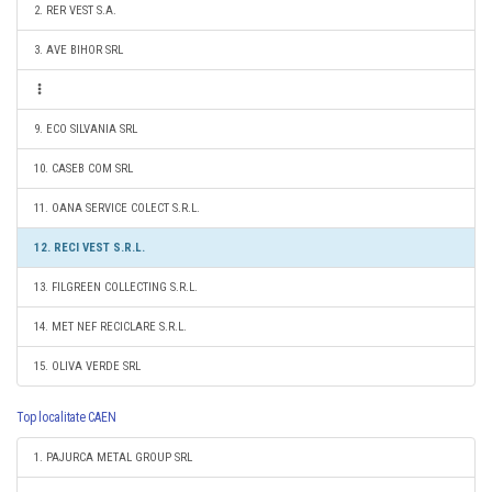
2. RER VEST S.A.
3. AVE BIHOR SRL
9. ECO SILVANIA SRL
10. CASEB COM SRL
11. OANA SERVICE COLECT S.R.L.
12. RECI VEST S.R.L.
13. FILGREEN COLLECTING S.R.L.
14. MET NEF RECICLARE S.R.L.
15. OLIVA VERDE SRL
Top localitate CAEN
1. PAJURCA METAL GROUP SRL