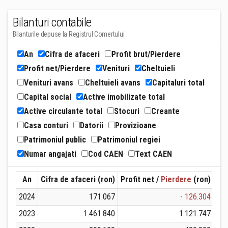
Bilanturi contabile
Bilanturile depuse la Registrul Comertului
An
Cifra de afaceri
Profit brut/Pierdere
Profit net/Pierdere
Venituri
Cheltuieli
Venituri avans
Cheltuieli avans
Capitaluri total
Capital social
Active imobilizate total
Active circulante total
Stocuri
Creante
Casa conturi
Datorii
Provizioane
Patrimoniul public
Patrimoniul regiei
Numar angajati
Cod CAEN
Text CAEN
An
Cifra de afaceri (ron)
Profit net /
Pierdere
(ron)
Ven
2024
171.067
- 126.304
2023
1.461.840
1.121.747